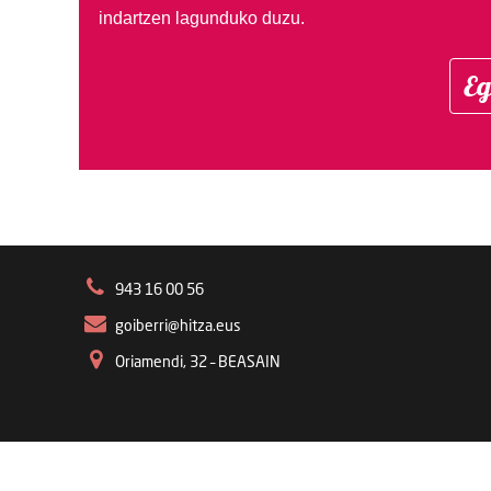
indartzen lagunduko duzu.
Eg
943 16 00 56
goiberri@hitza.eus
Oriamendi, 32 – BEASAIN