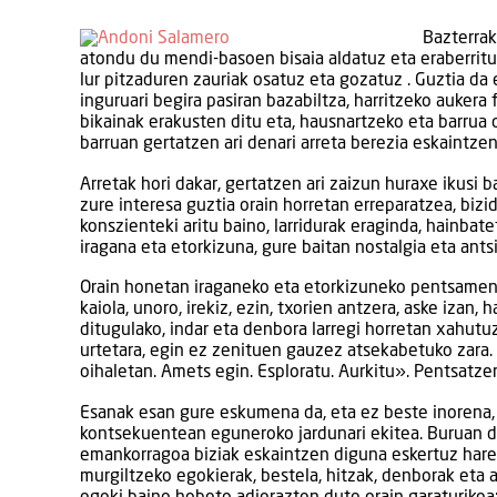
Bazterrak 
atondu du mendi-basoen bisaia aldatuz eta eraberrituz.
lur pitzaduren zauriak osatuz eta gozatuz . Guztia da 
inguruari begira pasiran bazabiltza, harritzeko aukera
bikainak erakusten ditu eta, hausnartzeko eta barrua 
barruan gertatzen ari denari arreta berezia eskaintze
Arretak hori dakar, gertatzen ari zaizun huraxe ikusi b
zure interesa guztia orain horretan erreparatzea, bizi
konszienteki aritu baino, larridurak eraginda, hainbate
iragana eta etorkizuna, gure baitan nostalgia eta ants
Orain honetan iraganeko eta etorkizuneko pentsamen
kaiola, unoro, irekiz, ezin, txorien antzera, aske iz
ditugulako, indar eta denbora larregi horretan xahutu
urtetara, egin ez zenituen gauzez atsekabetuko zara. B
oihaletan. Amets egin. Esploratu. Aurkitu». Pentsatzen
Esanak esan gure eskumena da, eta ez beste inorena,
kontsekuentean eguneroko jardunari ekitea. Buruan d
emankorragoa biziak eskaintzen diguna eskertuz hare
murgiltzeko egokierak, bestela, hitzak, denborak eta