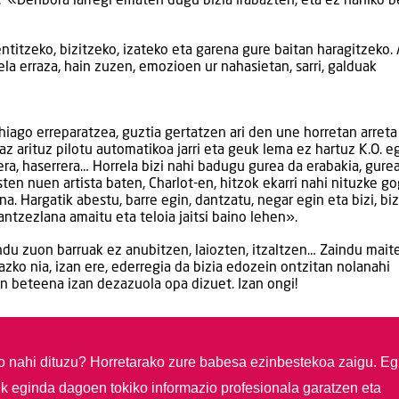
: «Denbora larregi ematen dugu bizia irabazten, eta ez nahiko b
titzeko, bizitzeko, izateko eta garena gure baitan haragitzeko. 
la erraza, hain zuzen, emozioen ur nahasietan, sarri, galduak
iago erreparatzea, guztia gertatzen ari den une horretan arreta
iaz arituz pilotu automatikoa jarri eta geuk lema ez hartuz K.O. 
ra, haserrera… Horrela bizi nahi badugu gurea da erabakia, gure
en nuen artista baten, Charlot-en, hitzok ekarri nahi nituzke go
. Hargatik abestu, barre egin, dantzatu, negar egin eta bizi, biz
ntzezlana amaitu eta teloia jaitsi baino lehen».
du zuon barruak ez anubitzen, laiozten, itzaltzen… Zaindu mait
ko nia, izan ere, ederregia da bizia edozein ontzitan nolanahi
in beteena izan dezazuola opa dizuet. Izan ongi!
so nahi dituzu?
Horretarako zure babesa ezinbestekoa zaigu. Eg
ik eginda dagoen tokiko informazio profesionala garatzen eta