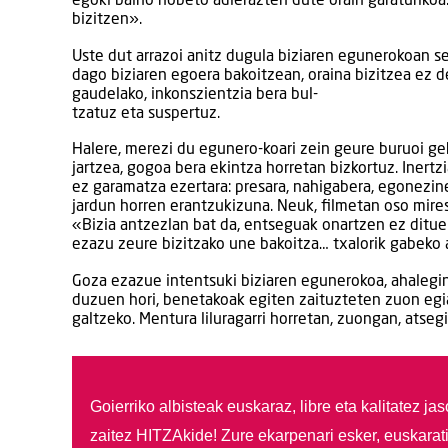
egoki baino hobeto adierazten dute orain garaturikoa
bizitzen».
Uste dut arrazoi anitz dugula biziaren egunerokoan sen
dago biziaren egoera bakoitzean, oraina bizitzea ez de
gaudelako, inkonszientzia bera bul-
tzatuz eta suspertuz.
Halere, merezi du egunero-koari zein geure buruoi geh
jartzea, gogoa bera ekintza horretan bizkortuz. Inertz
ez garamatza ezertara: presara, nahigabera, egonezine
jardun horren erantzukizuna. Neuk, filmetan oso mirest
«Bizia antzezlan bat da, entseguak onartzen ez dituena
ezazu zeure bizitzako une bakoitza… txalorik gabeko a
Goza ezazue intentsuki biziaren egunerokoa, ahalegin
duzuen hori, benetakoak egiten zaituzteten zuon egiaz
galtzeko. Mentura liluragarri horretan, zuongan, atseg
Goierriko albisteak euskaraz, libre eta kalitatez ja
zaitez HITZAkide!
Zure ekarpenari esker, euskarat