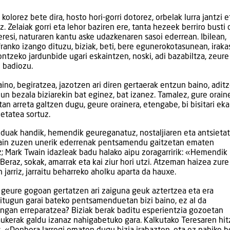
kolorez bete dira, hosto hori-gorri dotorez, orbelak lurra jantzi e
 Zelaiak gorri eta lehor baziren ere, tanta hezeek berriro busti 
eresi, naturaren kantu aske udazkenaren sasoi ederrean. Ibilean,
 franko izango dituzu, biziak, beti, bere egunerokotasunean, irak
ontzeko jardunbide ugari eskaintzen, noski, adi bazabiltza, zeure
n badiozu.
aino, begiratzea, jazotzen ari diren gertaerak entzun baino, aditz
dun bezala biziarekin bat eginez, bat izanez. Tamalez, gure orai
tan arreta galtzen dugu, geure orainera, etengabe, bi bisitari ekar
ietatea sortuz.
duak handik, hemendik geureganatuz, nostaljiaren eta antsieta
an, hain zuzen unerik ederrenak pentsamendu gaitzetan ematen
z; Mark Twain idazleak badu halako aipu zoragarririk: «Hemendik
eraz, sokak, amarrak eta kai ziur hori utzi. Atzeman haizea zure
 jarriz, jarraitu beharreko aholku aparta da hauxe.
 geure gogoan gertatzen ari zaiguna geuk aztertzea eta era
itugun garai bateko pentsamenduetan bizi baino, ez al da
ngan erreparatzea? Biziak berak baditu esperientzia gozoetan
 aukerak galdu izanaz nahigabetuko gara. Kalkutako Teresaren hi