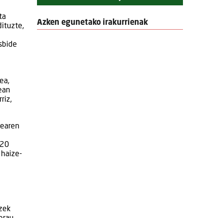
ta
Azken egunetako irakurrienak
dituzte,
asbide
ea,
nean
riz,
tearen
 20
 haize-
tzek