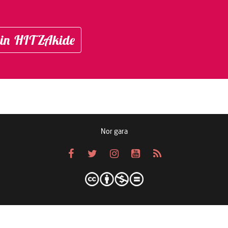
in HITZAkide
Nor gara