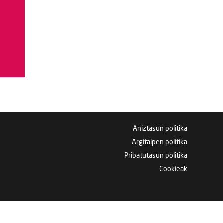
Aniztasun politika
Argitalpen politika
Pribatutasun politika
Cookieak