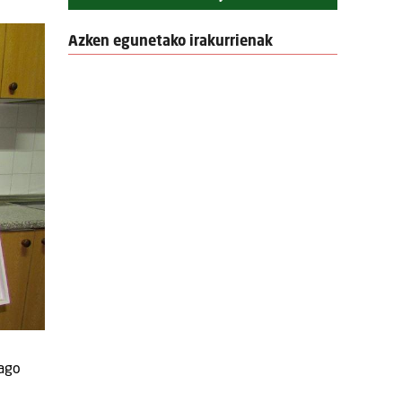
Azken egunetako irakurrienak
zago