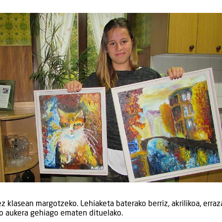
z klasean margotzeko. Lehiaketa baterako berriz, akrilikoa, erra
ko aukera gehiago ematen dituelako.