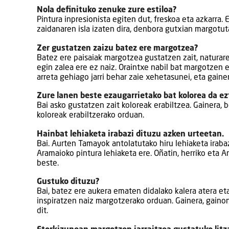
Nola definituko zenuke zure estiloa?
Pintura inpresionista egiten dut, freskoa eta azkarra.
zaidanaren isla izaten dira, denbora gutxian margotut
Zer gustatzen zaizu batez ere margotzea?
Batez ere paisaiak margotzea gustatzen zait, naturare
egin zalea ere ez naiz. Oraintxe nabil bat margotzen 
arreta gehiago jarri behar zaie xehetasunei, eta gainer
Zure lanen beste ezaugarrietako bat kolorea da ez
Bai asko gustatzen zait koloreak erabiltzea. Gainera, 
koloreak erabiltzerako orduan.
Hainbat lehiaketa irabazi dituzu azken urteetan.
Bai. Aurten Tamayok antolatutako hiru lehiaketa irabaz
Aramaioko pintura lehiaketa ere. Oñatin, herriko eta A
beste.
Gustuko dituzu?
Bai, batez ere aukera ematen didalako kalera atera et
inspiratzen naiz margotzerako orduan. Gainera, gainon
dit.