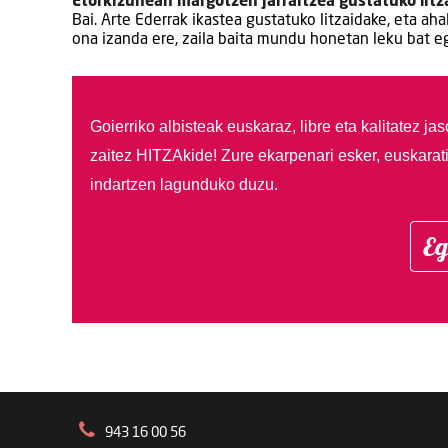
Etorkizunean margotzen jarraitzea gustatuko litz
Bai. Arte Ederrak ikastea gustatuko litzaidake, eta ah
ona izanda ere, zaila baita mundu honetan leku bat eg
Goierriko albisteak euskaraz, libre eta kalitatez ja
zaitez HITZAkide!
Zure ekarpenari esker, euskarat
indartzen lagunduko duzu.
Eg
943 16 00 56