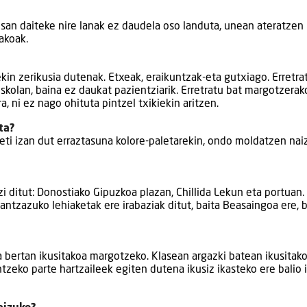
 Esan daiteke nire lanak ez daudela oso landuta, unean ateratzen
akoak.
kin zerikusia dutenak. Etxeak, eraikuntzak-eta gutxiago. Erretra
eskolan, baina ez daukat pazientziarik. Erretratu bat margotzera
a, ni ez nago ohituta pintzel txikiekin aritzen.
ta?
beti izan dut erraztasuna kolore-paletarekin, ondo moldatzen nai
i ditut: Donostiako Gipuzkoa plazan, Chillida Lekun eta portuan.
rantzazuko lehiaketak ere irabaziak ditut, baita Beasaingoa ere, 
a bertan ikusitakoa margotzeko. Klasean argazki batean ikusitak
tzeko parte hartzaileek egiten dutena ikusiz ikasteko ere balio 