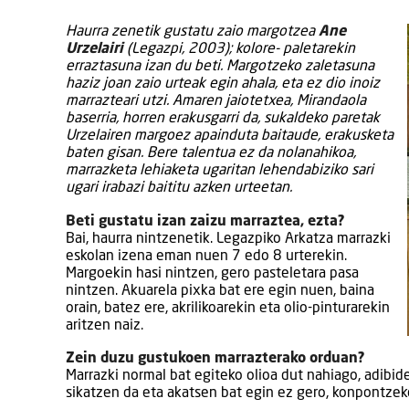
Haurra zenetik gustatu zaio margotzea
Ane
Urzelairi
(Legazpi, 2003); kolore- paletarekin
erraztasuna izan du beti. Margotzeko zaletasuna
haziz joan zaio urteak egin ahala, eta ez dio inoiz
marrazteari utzi. Amaren jaiotetxea, Mirandaola
baserria, horren erakusgarri da, sukaldeko paretak
Urzelairen margoez apainduta baitaude, erakusketa
baten gisan. Bere talentua ez da nolanahikoa,
marrazketa lehiaketa ugaritan lehendabiziko sari
ugari irabazi baititu azken urteetan.
Beti gustatu izan zaizu marraztea, ezta?
Bai, haurra nintzenetik. Legazpiko Arkatza marrazki
eskolan izena eman nuen 7 edo 8 urterekin.
Margoekin hasi nintzen, gero pasteletara pasa
nintzen. Akuarela pixka bat ere egin nuen, baina
orain, batez ere, akrilikoarekin eta olio-pinturarekin
aritzen naiz.
Zein duzu gustukoen marrazterako orduan?
Marrazki normal bat egiteko olioa dut nahiago, adibide
sikatzen da eta akatsen bat egin ez gero, konpontze