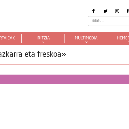
RTAJEAK
IRITZIA
MULTIMEDIA
HEME
 azkarra eta freskoa»