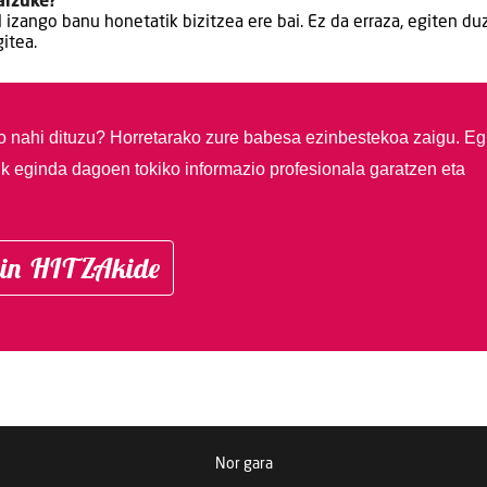
aizuke?
al izango banu honetatik bizitzea ere bai. Ez da erraza, egiten d
itea.
so nahi dituzu?
Horretarako zure babesa ezinbestekoa zaigu. Eg
ik eginda dagoen tokiko informazio profesionala garatzen eta
in HITZAkide
Nor gara