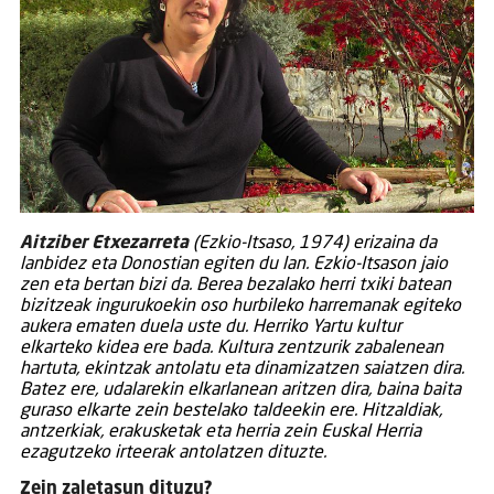
Aitziber Etxezarreta
(Ezkio-Itsaso, 1974) erizaina da
lanbidez eta Donostian egiten du lan. Ezkio-Itsason jaio
zen eta bertan bizi da. Berea bezalako herri txiki batean
bizitzeak ingurukoekin oso hurbileko harremanak egiteko
aukera ematen duela uste du. Herriko Yartu kultur
elkarteko kidea ere bada. Kultura zentzurik zabalenean
hartuta, ekintzak antolatu eta dinamizatzen saiatzen dira.
Batez ere, udalarekin elkarlanean aritzen dira, baina baita
guraso elkarte zein bestelako taldeekin ere. Hitzaldiak,
antzerkiak, erakusketak eta herria zein Euskal Herria
ezagutzeko irteerak antolatzen dituzte.
Zein zaletasun dituzu?