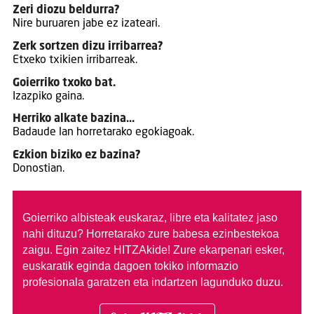
Zeri diozu beldurra?
Nire buruaren jabe ez izateari.
Zerk sortzen dizu irribarrea?
Etxeko txikien irribarreak.
Goierriko txoko bat.
Izazpiko gaina.
Herriko alkate bazina…
Badaude lan horretarako egokiagoak.
Ezkion biziko ez bazina?
Donostian.
Goierriko albisteak euskaraz, libre eta kalitatez jaso
nahi dituzu?
Horretarako zure babesa ezinbestekoa
zaigu. Egin zaitez HITZAkide!
Zure ekarpenari esker,
euskaratik eginda dagoen tokiko informazio
profesionala garatzen eta indartzen lagunduko duzu.