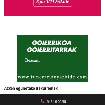
Egin HITZAkide
Azken egunetako irakurrienak
943 16 00 56