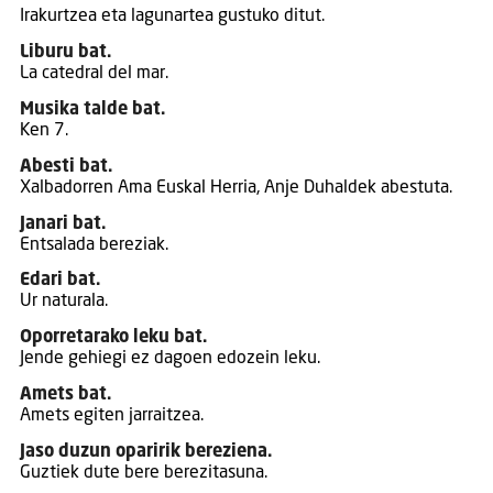
Irakurtzea eta lagunartea gustuko ditut.
Liburu bat.
La catedral del mar.
Musika talde bat.
Ken 7.
Abesti bat.
Xalbadorren Ama Euskal Herria, Anje Duhaldek abestuta.
Janari bat.
Entsalada bereziak.
Edari bat.
Ur naturala.
Oporretarako leku bat.
Jende gehiegi ez dagoen edozein leku.
Amets bat.
Amets egiten jarraitzea.
Jaso duzun oparirik bereziena.
Guztiek dute bere berezitasuna.