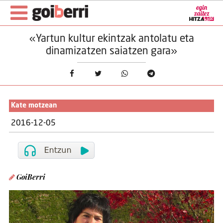
«Yartun kultur ekintzak antolatu eta
dinamizatzen saiatzen gara»
Kate motzean
2016-12-05
GoiBerri