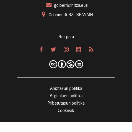
goiberri@hitza.eus
Oriamendi, 32 – BEASAIN
Nor gara
Aniztasun politika
Argitalpen politika
Pribatutasun politika
Cookieak