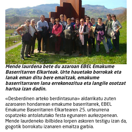
Mende laurdena bete du azaroan EBEL Emakume
Baserritarren Elkarteak. Urte hauetako borrokak eta
lanak eman ditu bere emaitzak, emakume
baserritarraren lana errekonozitua eta langile osotzat
hartua izan dadin.
«Desberdinen arteko berdintasuna» aldarrikatu zuten
azaroaren hondarrean emakume baserritarrek, EBEL
Emakume Baserritarren Elkartearen 25. urteurrena
ospatzeko antolatutako festa egunaren aurkezpenean.
Mende laurdeneko ibilbidea lorpen askoren testigu izan da,
gogotik borrokatu izanaren emaitza garbia.