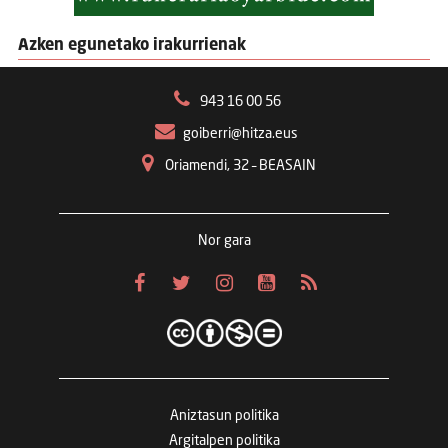
Azken egunetako irakurrienak
943 16 00 56
goiberri@hitza.eus
Oriamendi, 32 – BEASAIN
Nor gara
Aniztasun politika
Argitalpen politika