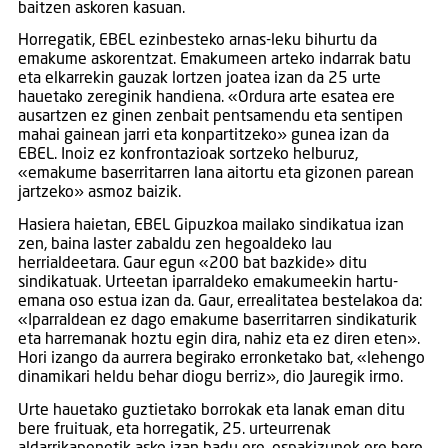
baitzen askoren kasuan.
Horregatik, EBEL ezinbesteko arnas-leku bihurtu da
emakume askorentzat. Emakumeen arteko indarrak batu
eta elkarrekin gauzak lortzen joatea izan da 25 urte
hauetako zereginik handiena. «Ordura arte esatea ere
ausartzen ez ginen zenbait pentsamendu eta sentipen
mahai gainean jarri eta konpartitzeko» gunea izan da
EBEL. Inoiz ez konfrontazioak sortzeko helburuz,
«emakume baserritarren lana aitortu eta gizonen parean
jartzeko» asmoz baizik.
Hasiera haietan, EBEL Gipuzkoa mailako sindikatua izan
zen, baina laster zabaldu zen hegoaldeko lau
herrialdeetara. Gaur egun «200 bat bazkide» ditu
sindikatuak. Urteetan iparraldeko emakumeekin hartu-
emana oso estua izan da. Gaur, errealitatea bestelakoa da:
«Iparraldean ez dago emakume baserritarren sindikaturik
eta harremanak hoztu egin dira, nahiz eta ez diren eten».
Hori izango da aurrera begirako erronketako bat, «lehengo
dinamikari heldu behar diogu berriz», dio Jauregik irmo.
Urte hauetako guztietako borrokak eta lanak eman ditu
bere fruituak, eta horregatik, 25. urteurrenak