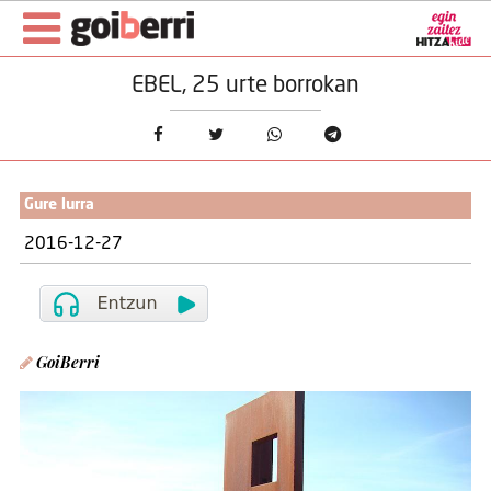
EBEL, 25 urte borrokan
Gure lurra
2016-12-27
GoiBerri