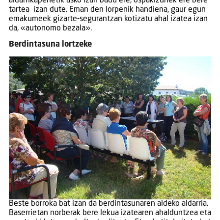
aldarrikapenetik asko izan badu ere, ospakizunek ere bere
tartea izan dute. Eman den lorpenik handiena, gaur egun
emakumeek gizarte-segurantzan kotizatu ahal izatea izan
da, «autonomo bezala».
Berdintasuna lortzeke
Beste borroka bat izan da berdintasunaren aldeko aldarria.
Baserrietan norberak bere lekua izatearen ahalduntzea eta