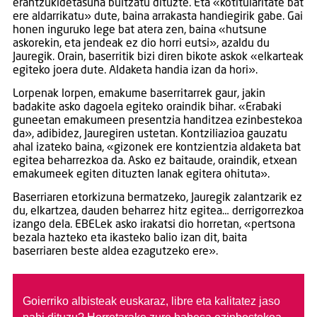
erantzukidetasuna bultzatu dituzte. Eta «kotitularitate bat
ere aldarrikatu» dute, baina arrakasta handiegirik gabe. Gai
honen inguruko lege bat atera zen, baina «hutsune
askorekin, eta jendeak ez dio horri eutsi», azaldu du
Jauregik. Orain, baserritik bizi diren bikote askok «elkarteak
egiteko joera dute. Aldaketa handia izan da hori».
Lorpenak lorpen, emakume baserritarrek gaur, jakin
badakite asko dagoela egiteko oraindik bihar. «Erabaki
guneetan emakumeen presentzia handitzea ezinbestekoa
da», adibidez, Jauregiren ustetan. Kontziliazioa gauzatu
ahal izateko baina, «gizonek ere kontzientzia aldaketa bat
egitea beharrezkoa da. Asko ez baitaude, oraindik, etxean
emakumeek egiten dituzten lanak egitera ohituta».
Baserriaren etorkizuna bermatzeko, Jauregik zalantzarik ez
du, elkartzea, dauden beharrez hitz egitea… derrigorrezkoa
izango dela. EBELek asko irakatsi dio horretan, «pertsona
bezala hazteko eta ikasteko balio izan dit, baita
baserriaren beste aldea ezagutzeko ere».
Goierriko albisteak euskaraz, libre eta kalitatez jaso