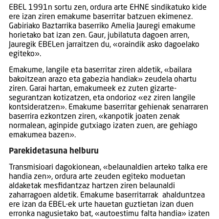
EBEL 1991n sortu zen, ordura arte EHNE sindikatuko kide
ere izan ziren emakume baserritar batzuen ekimenez.
Gabiriako Baztarrika baserriko Amelia Jauregi emakume
horietako bat izan zen. Gaur, jubilatuta dagoen arren,
Jauregik EBELen jarraitzen du, «oraindik asko dagoelako
egiteko».
Emakume, langile eta baserritar ziren aldetik, «bailara
bakoitzean arazo eta gabezia handiak» zeudela ohartu
ziren. Garai hartan, emakumeek ez zuten gizarte-
segurantzan kotizatzen, eta ondorioz «ez ziren langile
kontsideratzen». Emakume baserritar gehienak senarraren
baserrira ezkontzen ziren, «kanpotik joaten zenak
normalean, aginpide gutxiago izaten zuen, are gehiago
emakumea bazen».
Parekidetasuna helburu
Transmisioari dagokionean, «belaunaldien arteko talka ere
handia zen», ordura arte zeuden egiteko moduetan
aldaketak mesfidantzaz hartzen ziren belaunaldi
zaharragoen aldetik. Emakume baserritarrak ahalduntzea
ere izan da EBEL-ek urte hauetan guztietan izan duen
erronka nagusietako bat, «autoestimu falta handia» izaten