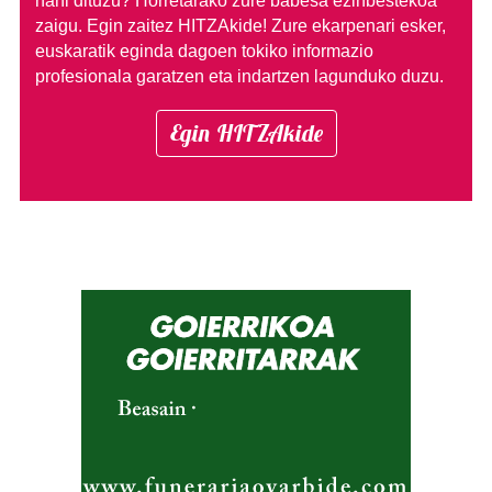
nahi dituzu?
Horretarako zure babesa ezinbestekoa
zaigu. Egin zaitez HITZAkide!
Zure ekarpenari esker,
euskaratik eginda dagoen tokiko informazio
profesionala garatzen eta indartzen lagunduko duzu.
Egin HITZAkide