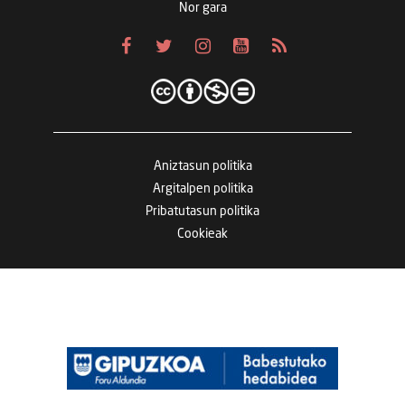
Nor gara
Aniztasun politika
Argitalpen politika
Pribatutasun politika
Cookieak