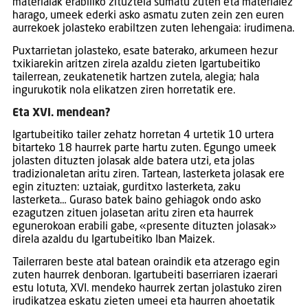
materialak erabiliko zituztela sumatu zuten eta materialez
harago, umeek ederki asko asmatu zuten zein zen euren
aurrekoek jolasteko erabiltzen zuten lehengaia: irudimena.
Puxtarrietan jolasteko, esate baterako, arkumeen hezur
txikiarekin aritzen zirela azaldu zieten Igartubeitiko
tailerrean, zeukatenetik hartzen zutela, alegia; hala
ingurukotik nola elikatzen ziren horretatik ere.
Eta XVI. mendean?
Igartubeitiko tailer zehatz horretan 4 urtetik 10 urtera
bitarteko 18 haurrek parte hartu zuten. Egungo umeek
jolasten dituzten jolasak alde batera utzi, eta jolas
tradizionaletan aritu ziren. Tartean, lasterketa jolasak ere
egin zituzten: uztaiak, gurditxo lasterketa, zaku
lasterketa… Guraso batek baino gehiagok ondo asko
ezagutzen zituen jolasetan aritu ziren eta haurrek
egunerokoan erabili gabe, «presente dituzten jolasak»
direla azaldu du Igartubeitiko Iban Maizek.
Tailerraren beste atal batean oraindik eta atzerago egin
zuten haurrek denboran. Igartubeiti baserriaren izaerari
estu lotuta, XVI. mendeko haurrek zertan jolastuko ziren
irudikatzea eskatu zieten umeei eta haurren ahoetatik