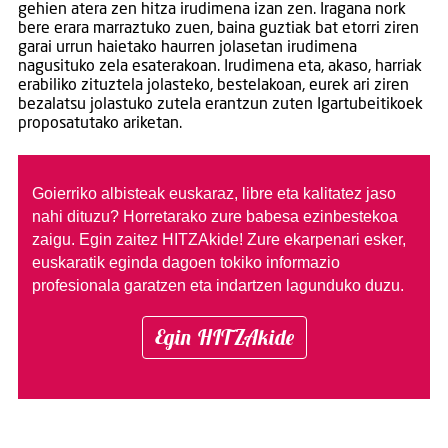
gehien atera zen hitza irudimena izan zen. Iragana nork
bere erara marraztuko zuen, baina guztiak bat etorri ziren
garai urrun haietako haurren jolasetan irudimena
nagusituko zela esaterakoan. Irudimena eta, akaso, harriak
erabiliko zituztela jolasteko, bestelakoan, eurek ari ziren
bezalatsu jolastuko zutela erantzun zuten Igartubeitikoek
proposatutako ariketan.
Goierriko albisteak euskaraz, libre eta kalitatez jaso
nahi dituzu?
Horretarako zure babesa ezinbestekoa
zaigu. Egin zaitez HITZAkide!
Zure ekarpenari esker,
euskaratik eginda dagoen tokiko informazio
profesionala garatzen eta indartzen lagunduko duzu.
Egin HITZAkide