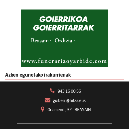
Azken egunetako irakurrienak
943 16 00 56
goiberri@hitza.eus
Oriamendi, 32 – BEASAIN