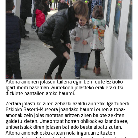
Aitona-amonen jolasen tailerra egin berri dute Ezkioko
Igartubeiti baserrian. Aurrekoen jolasteko erak erakutsi
dizkiete pantailen aroko haurrei.
Zertara jolastuko ziren zehazki azaldu aurretik, Igartubeiti
Ezkioko Baserri-Museora joandako haurrei euren aitona-
amonak zein jolas motatan aritzen ziren ba ote zekiten
galdetu zieten. Umeontzat horren ohikoak ez izanda ere,
unibertsalak diren jolasen bat edo beste aipatu zuten.
Aitona-amonek esku artean nola inguruan zituzten