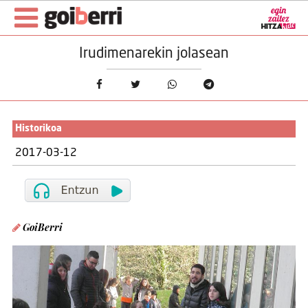
Irudimenarekin jolasean
Historikoa
2017-03-12
GoiBerri