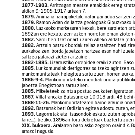
1877-1903.
Arritzagan meatze emakidak erregistratze
aldian 9; 1905-1917 artean 7.
1879.
Animalia harrapaketak, nafar ganadua sartzen z
1879.
Ramon Adan de Iartza geologoak Gipuzkoako lehen
1880.
Lazkaoko markesaren kexak, bere saroietan artza
1892an ere kexatu zen; azken horretan eman zioten a
1882.
Saroi berritzat onartu ziren Alleko Aldatza (edo
1882.
Artzain batzuk bordak teilaz estaltzen hasi zir
aurkakoa zen, borda jabetzan hartzea esan nahi zuelak
saltzea galarazi zieten artzainei.
1882-1885.
Lizarrustiko errepidea eraiki zuten. Baso
1885
. Lur komunalak derrigorrez saltzeko agintzen z
mankomunitateak helegitea sartu zuen, horren aurka.
1886-9-4.
Mankomunitateko mendiak onura publikokotza
Jabetza Erregistroan sartu ziren.
1885.
Mikeleteek zaintza postua zeukaten Igaratzan.
1887.
Villafrancako Batasuneko 10.018 ardi, 43 behi 
1888-11-26.
Mankomunitatearen barne araudia onartu
1892.
Batzarrak beti Ordizian egitea adostu zuten, et
1893.
Legorretak eta Itsasondok eskatu zuten aprobe
larre…), betiko. 1896an foru dekretuak baztertu zue
XIX. bukaera.
Aralarren baso asko zegoen oraindik. B
arrazoi nagusia.