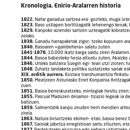
Kronologia. Enirio-Aralarren historia
1822.
Nafar ganadua sartzea era- gozteko, muga ixtea
1823.
Baso ustiapen bortitzagatik lehenengo kexak, h
1829.
Kanpoko aziendei sartzen uzteagatik kobratzea
zelako.
1838.
Ganadu harrapaketak zigor- tzeko kopuruen ara
1840.
Basoaren «gainbehera» salatu zuten.
1841-1878.
10.000 ikatz karga saldu ziren Aralarren.
1844.
Basoa babesteko hesia altxatu zuten, Akaizko ar
1846.
Urteko batzarra Suegin egi- teari utzi zioten; h
1848
. Zuhaitz landaketa politika sustatzeko sariak esk
XIX. erditik aurrera.
Kostara transhumantzia finkatu 
1850.
Meatzeen Asturiasko Erret Konpainia Arritzagak
zuen.
1851.
Basoa berreskuratzeko, mintegiak hesitu ziren: 
1855.
Pascual Madozen desamor- tizazio legeak ia des
baitzuen.
1859.
Salmentatik kanpo zeuden herri mendien artean
zirela.
1863.
Natura birsortzeko ekimen- etan, basoa berez b
1867.
Saroiak jabetza erregistroan sartu zituzten, eta
1877.
Pardelutseko elurzuloa edo nebera ustiatzeko