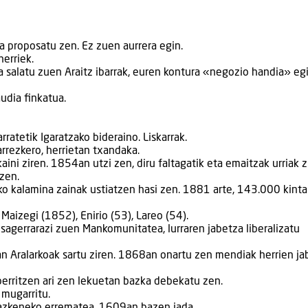
 proposatu zen. Ez zuen aurrera egin.
erriek.
 salatu zuen Araitz ibarrak, euren kontura «negozio handia» eg
udia finkatua.
ratetik Igaratzako bideraino. Liskarrak.
arrezkero, herrietan txandaka.
aini ziren. 1854an utzi zen, diru faltagatik eta emaitzak urriak z
zen.
o kalamina zainak ustiatzen hasi zen. 1881 arte, 143.000 kinta
Maizegi (1852), Enirio (53), Lareo (54).
agerrarazi zuen Mankomunitatea, lurraren jabetza liberalizatu
 Aralarkoak sartu ziren. 1868an onartu zen mendiak herrien ja
erritzen ari zen lekuetan bazka debekatu zen.
 mugarritu.
 azkeneko errematea. 1609an bazen jada.