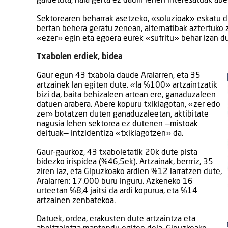
galdetuta, hala gerta ez dadin lehen interesatuak abe
Sektorearen beharrak asetzeko, «soluzioak» eskatu d
bertan behera geratu zenean, alternatibak aztertuko z
«ezer» egin eta egoera eurek «sufritu» behar izan du
Txabolen erdiek, bidea
Gaur egun 43 txabola daude Aralarren, eta 35
artzainek lan egiten dute. «Ia %100» artzaintzatik
bizi da, baita behizaleen artean ere, ganaduzaleen
datuen arabera. Abere kopuru txikiagotan, «zer edo
zer» botatzen duten ganaduzaleetan, aktibitate
nagusia lehen sektorea ez dutenen —mistoak
deituak— intzidentiza «txikiagotzen» da.
Gaur-gaurkoz, 43 txaboletatik 20k dute pista
bidezko irispidea (%46,5ek). Artzainak, berrriz, 35
ziren iaz, eta Gipuzkoako ardien %12 larratzen dute,
Aralarren: 17.000 buru inguru. Azkeneko 16
urteetan %8,4 jaitsi da ardi kopurua, eta %14
artzainen zenbatekoa.
Datuek, ordea, erakusten dute artzaintza eta