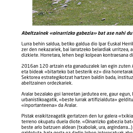
Abeltzainek «oinarrizko gabezia» bat ase nahi dut
Lurra behin saldua, betiko galdua dio Ipar Euskal Herr
zer den nekazariek, bai larratzeko belardiak urritzea, 
dizkiete. Horretara, lehen begi kolpean kontraesana dir
2016an 120 artzain eta ganaduzalek lan egin zuten A
eta bideak «bitarteko bat besterik ez» dira horretar
Sektorea estrategikotzat hartzen baldin bada, institu
abeltzainen ordezkariek.
Aralar bezalako goi larreetan jardutea ere, gaur egun,
urbanistikoagatik, «beste lurrak artifizialduta» geldi
«inportanteena» da Aralar.
Pistak eraikitzeagatik gertatzen den lur galera «txiki
terreno okupatu duela diote. «Oinarrizko gabezia bat
beste arlo batzuen aldean (txabolak, ura, argindarra…)