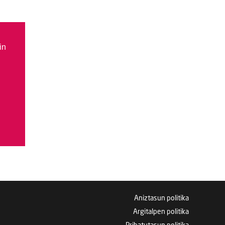
in
Aniztasun politika
Argitalpen politika