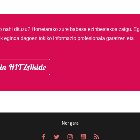
so nahi dituzu?
Horretarako zure babesa ezinbestekoa zaigu. Eg
ik eginda dagoen tokiko informazio profesionala garatzen eta
in HITZAkide
Nor gara