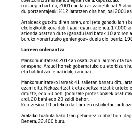
abeltzaintza mantendu egiten dela. Gipuzkoako
ikuspegia hartuta, 2001ean lau artzainetik bat Aralarr
du portzentajeak: %12 larratzen dira han, bai 2001ea
Artaldeak gutxitu diren arren, ardi (eta ganadu larri)
ekologikotik gora dabil, gaur egun, azienda. 17.000 
azienda osatzen dute (ganadu larri batek 10 ardiren 
buruko «onartutako gehiengoa» duela dio, berriz, 19
Larreen ordenantza
Mankomunitateak 2014an osatu zuen larreen eta txab
onespena. Araudi horrek gobernatuko du etorkizun hur
eta baldintzak, emakidak, kanonak…
Mankomunitateko larreak 41 sailetan banatu ditu, art
ezarri ditu. Nekazaritzatik eta abeltzaintzatik urte
dituzte, edo 60 behi (behizale profesionalek osatuta
ardi, 20 behi edo 20 zaldi-behor.
Kontzesioa 10 urtekoa da. Larreen ustiaketan, ardi az
Aralarko txabola bakoitzari gehienez zenbat buru dag
Denera, 22.400 buru.