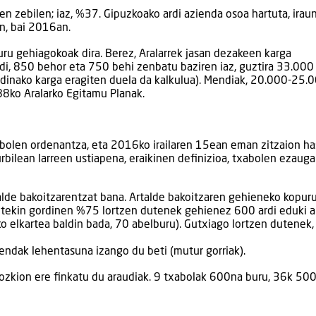
en zebilen; iaz, %37. Gipuzkoako ardi azienda osoa hartuta, irau
n, bai 2016an.
 buru gehiagokoak dira. Berez, Aralarrek jasan dezakeen karga
ardi, 850 behor eta 750 behi zenbatu baziren iaz, guztira 33.000
adinako karga eragiten duela da kalkulua). Mendiak, 20.000-25.
88ko Aralarko Egitamu Planak.
olen ordenantza, eta 2016ko irailaren 15ean eman zitzaion ha
bilean larreen ustiapena, eraikinen definizioa, txabolen ezauga
alde bakoitzarentzat bana. Artalde bakoitzaren gehieneko kopur
ko etekin gordinen %75 lortzen dutenek gehienez 600 ardi eduki 
ko elkartea baldin bada, 70 abelburu). Gutxiago lortzen dutenek
iendak lehentasuna izango du beti (mutur gorriak).
ozkion ere finkatu du araudiak. 9 txabolak 600na buru, 36k 500