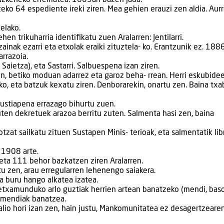
ko 64 espediente ireki ziren. Mea gehien erauzi zen aldia. Aur
elako.
 trikuharria identifikatu zuen Aralarren: Jentilarri.
inak ezarri eta etxolak eraiki zituztela- ko. Erantzunik ez. 188
rrazoia.
 Saietza), eta Sastarri. Salbuespena izan ziren.
en, betiko moduan adarrez eta garoz beha- rrean. Herri eskubide
o, eta batzuk kexatu ziren. Denborarekin, onartu zen. Baina txa
 ustiapena errazago bihurtu zuen.
uten dekretuek arazoa berritu zuten. Salmenta hasi zen, baina
t sailkatu zituen Sustapen Minis- terioak, eta salmentatik lib
 1908 arte.
eta 111 behor bazkatzen ziren Aralarren.
 zen, arau erregularren lehenengo saiakera.
a buru hango alkatea izatea.
txamunduko arlo guztiak herrien artean banatzeko (mendi, baso
n mendiak banatzea.
alio hori izan zen, hain justu, Mankomunitatea ez desagertzeare