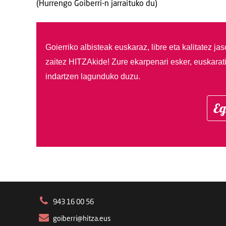
(Hurrengo Goiberri-n jarraituko du)
Goierriko albisteak euskaraz, libre eta kalitatez ja
zaitez HITZAkide!
Zure ekarpenari esker, euskarat
indartzen lagunduko duzu.
Eg
943 16 00 56
goiberri@hitza.eus