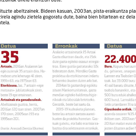
ltzainak direla erantzun dute.
ituzte abeltzainek. Bideen kasuan, 2003an, pista-eraikuntza pl
irela agindu zietela gogoratu dute, baina bien bitartean ez dela
tela.