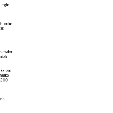
n egin
 buruko
000
sierako
rriak
uak ere
ahalko
, 200
na.