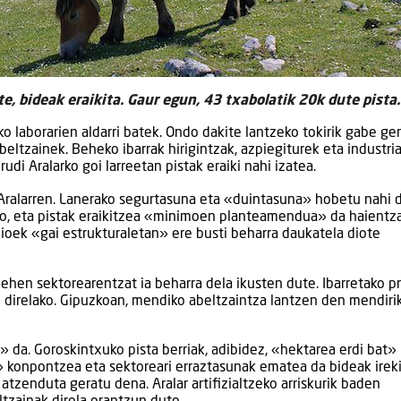
e, bideak eraikita. Gaur egun, 43 txabolatik 20k dute pista.
iko laborarien aldarri batek. Ondo dakite lantzeko tokirik gabe ge
abeltzainek. Beheko ibarrak hirigintzak, azpiegiturek eta industri
udi Aralarko goi larreetan pistak eraiki nahi izatea.
ralarren. Lanerako segurtasuna eta «duintasuna» hobetu nahi d
ako, eta pistak eraikitzea «minimoen planteamendua» da haientza
zioek «gai estrukturaletan» ere busti beharra daukatela diote
 lehen sektorearentzat ia beharra dela ikusten dute. Ibarretako p
tu direlako. Gipuzkoan, mendiko abeltzaintza lantzen den mendiri
a» da. Goroskintxuko pista berriak, adibidez, «hektarea erdi bat»
» konpontzea eta sektoreari erraztasunak ematea da bideak ireki
 atzenduta geratu dena. Aralar artifizialtzeko arriskurik baden