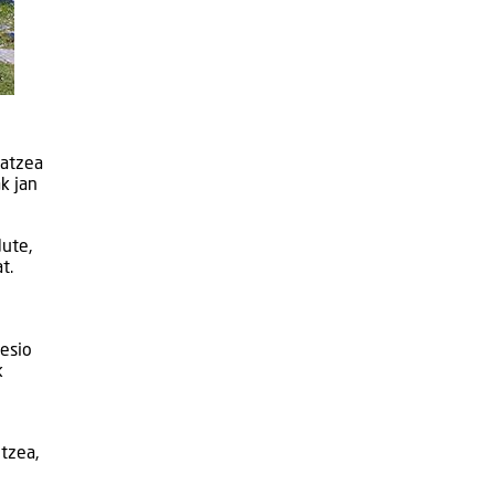
ratzea
ak jan
ute,
t.
resio
k
tzea,