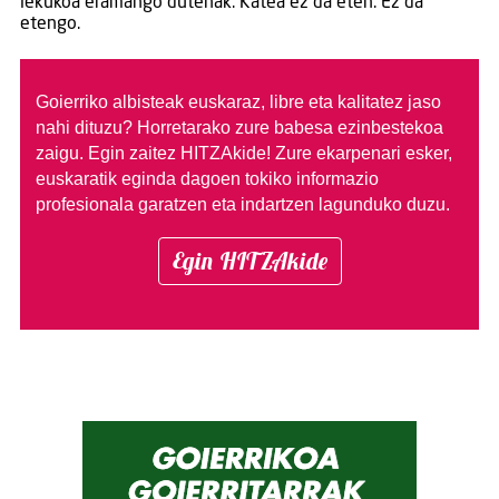
lekukoa eramango dutenak. Katea ez da eten. Ez da
etengo.
Goierriko albisteak euskaraz, libre eta kalitatez jaso
nahi dituzu?
Horretarako zure babesa ezinbestekoa
zaigu. Egin zaitez HITZAkide!
Zure ekarpenari esker,
euskaratik eginda dagoen tokiko informazio
profesionala garatzen eta indartzen lagunduko duzu.
Egin HITZAkide