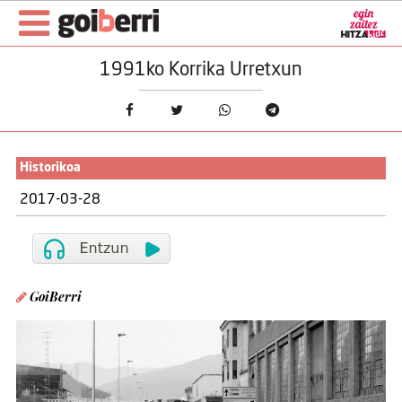
1991ko Korrika Urretxun
Historikoa
2017-03-28
GoiBerri