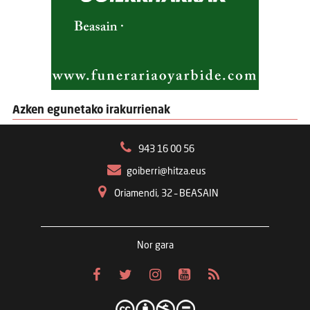
Azken egunetako irakurrienak
943 16 00 56
goiberri@hitza.eus
Oriamendi, 32 – BEASAIN
Nor gara