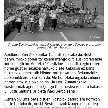
Urretxu-Zumarraga ikastolakoak lekukoa eramaten, Sarralde enpresaren
parean. / Gotzon Aranburu
Apirilaren 8an 20. Korrika Goierritik pasako da. Beste
behin, milaka goierritar kalera irtengo dira euskararen alde
korrika egiteko. Aurreko 19 edizioetan korrika egin duten
horiei guztiei lekukoa hartuko diete. Lekukoa ez baita
bakarrik kilometrotik kilometrora pasatzen. Belaunaldiz
belaunaldi ere pasatzen da. Ale honetako argazki zaharra
horren erakusle bikaina da. Urretxu-Zumarragako
ikastolakoak ageri dira:?Jongu Goia ikaslea eta hiru irakasle:
Eli Lasa, Garbiñe Uria eta Iñaki Beitia zena.
Aurten 50 urte bete dituen ikastolak berriro ere Korrikan
parte hartuko du, noski. Beste batzuk izango dira, ordea,