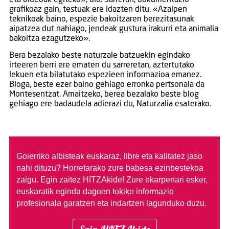
grafikoaz gain, testuak ere idazten ditu. «Azalpen
teknikoak baino, espezie bakoitzaren berezitasunak
aipatzea dut nahiago, jendeak gustura irakurri eta animalia
bakoitza ezagutzeko».
Bera bezalako beste naturzale batzuekin egindako
irteeren berri ere ematen du sarreretan, aztertutako
lekuen eta bilatutako espezieen informazioa emanez.
Bloga, beste ezer baino gehiago erronka pertsonala da
Montesentzat. Amaitzeko, berea bezalako beste blog
gehiago ere badaudela adierazi du, Naturzalia esaterako.
Goierriko albisteak euskaraz, libre eta kalitatez jaso
nahi dituzu?
Horretarako zure babesa ezinbestekoa
zaigu. Egin zaitez HITZAkide!
Zure ekarpenari esker,
euskaratik eginda dagoen tokiko informazio
profesionala garatzen eta indartzen lagunduko duzu.