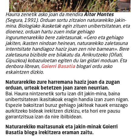
Haurra zenetik asko joan da mendira
Aitor Montes
(Segura, 1991). Orduan sortu zitzaion naturarekiko jakin-
mina. Biologiako ikasketak egin zituen unibertsitatean, eta
dioenez, orduan hartu zuen indar gehiago
ingurumenarekiko bere zaletasunak. «Gero eta gehiago
jakiten, ikasten nindoan heinean, naturarekiko zaletasuna
intentsitate handiagoz haziz joan zen nire barnean». Bere
zaletasuna bizibide ere bilakatu da. Arrikrutzeko (Oñati,
Gipuzkoa) kobazuloetan egiten du lan gidari moduan. Eta
denbora librean,
Goierri Basatia
blogari ordu asko
eskaintzen dizkio.
Naturarekiko zure harremana haziz joan da zugan
orduan, urteak betetzen joan zaren neurrian.
Bai. Haurra nintzenetik sortu izan dit jakin-mina, baina
unibertsitatean ikasitakoak eragin handia izan zuen nigan.
Espezie bakoitzari buruz gehiago jakiteak hauek errazago
aurkitzeko bideak irekitzen dizkizu, eta hori ere pausu
garrantzitsua izan da nire ibilbidean.
Naturarekiko maitasunak eta jakin-minak Goierri
Basatia bloga irekitzera eraman zaitu.