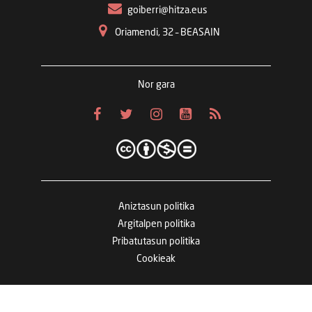
goiberri@hitza.eus
Oriamendi, 32 – BEASAIN
Nor gara
Aniztasun politika
Argitalpen politika
Pribatutasun politika
Cookieak