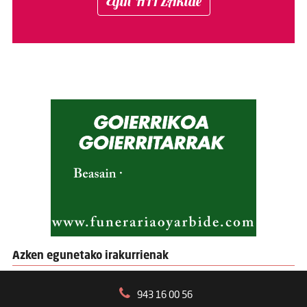
Egin HITZAkide
Azken egunetako irakurrienak
943 16 00 56