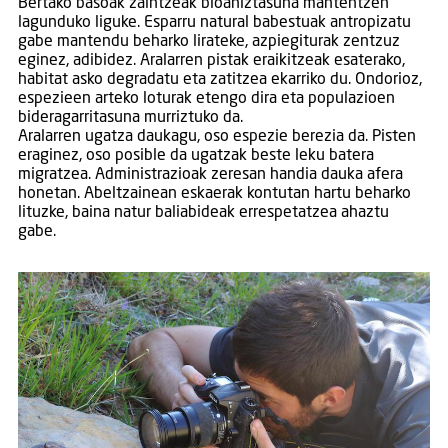
Bertako basoak zaintzeak bioaniztasuna mantentzen
lagunduko liguke. Esparru natural babestuak antropizatu
gabe mantendu beharko lirateke, azpiegiturak zentzuz
eginez, adibidez. Aralarren pistak eraikitzeak esaterako,
habitat asko degradatu eta zatitzea ekarriko du. Ondorioz,
espezieen arteko loturak etengo dira eta populazioen
bideragarritasuna murriztuko da.
Aralarren ugatza daukagu, oso espezie berezia da. Pisten
eraginez, oso posible da ugatzak beste leku batera
migratzea. Administrazioak zeresan handia dauka afera
honetan. Abeltzainean eskaerak kontutan hartu beharko
lituzke, baina natur baliabideak errespetatzea ahaztu
gabe.