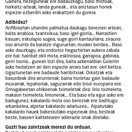
Gainera, hezeguneak ere badauzkagu, baso mistoak,
harkaitz-arteak, landa guneak… eta aniztasun honek
espezie ezberdin asko erakartzen du gurera.
Adibidez?
Anfibioetan uhandre palmatua daukagu berezien artean,
baita arrabioa, txantxikua, baso igel-gorria… Narrastien
kasuan, eskulapio sugea, suge gorri kantauriarra, zirauna
oso arrunta da baratze inguruetan, musker berdea… Baso
asko dauzkagu, eta ondorioz hegaztietan aukera zabala
ere bai: hainbat okil mota, eskinosoa, garrapoa, gabiraia,
gerri txoria… gurean bizi dira, baita azkenaldian Goierrin
asko hedatzen ari den espezie arraro bat ere: okil beltza.
Ugaztunetan ere badaude harribitxiak. Orkatzak eta
basurdeak dira arruntenak, baina horietaz gain badaude
muxarrak, lepahoriak, saguzarrak edo bisoi europarra ere.
Ornogabeetan ohikoenak tximeletak dira: lirio tximeleta,
makaon tximeleta, limonerak… Eta baso eta egur asko ere
badugunez, kakalardo mota oso bereziak ere baditugu:
arkanbelea, alpetar kakalardo adarluzea… Aipatutako
kakalardo hauek babestutako espezieak dira, besteak
beste, basoen kalitatearen adierazle onak direlako.
Guzti hau zaintzeak merezi du orduan.