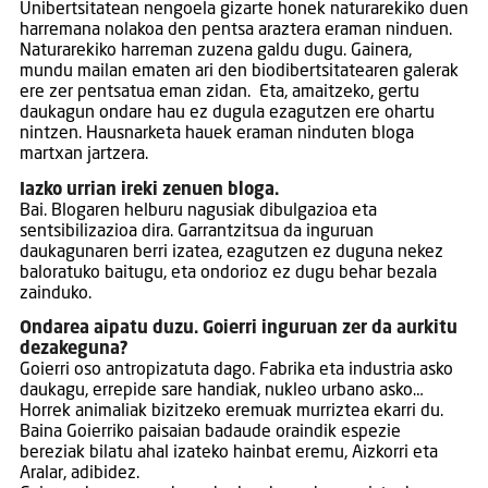
Unibertsitatean nengoela gizarte honek naturarekiko duen
harremana nolakoa den pentsa araztera eraman ninduen.
Naturarekiko harreman zuzena galdu dugu. Gainera,
mundu mailan ematen ari den biodibertsitatearen galerak
ere zer pentsatua eman zidan. Eta, amaitzeko, gertu
daukagun ondare hau ez dugula ezagutzen ere ohartu
nintzen. Hausnarketa hauek eraman ninduten bloga
martxan jartzera.
Iazko urrian ireki zenuen bloga.
Bai. Blogaren helburu nagusiak dibulgazioa eta
sentsibilizazioa dira. Garrantzitsua da inguruan
daukagunaren berri izatea, ezagutzen ez duguna nekez
baloratuko baitugu, eta ondorioz ez dugu behar bezala
zainduko.
Ondarea aipatu duzu. Goierri inguruan zer da aurkitu
dezakeguna?
Goierri oso antropizatuta dago. Fabrika eta industria asko
daukagu, errepide sare handiak, nukleo urbano asko…
Horrek animaliak bizitzeko eremuak murriztea ekarri du.
Baina Goierriko paisaian badaude oraindik espezie
bereziak bilatu ahal izateko hainbat eremu, Aizkorri eta
Aralar, adibidez.