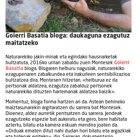
Goierri Basatia bloga: daukaguna ezagutuz
maitatzeko
Naturarekiko jakin-minak eta egindako hausnarketak
bultzatuta, 2016ko urrian zabaldu zuen Montesek
Goierri
Basatia
bloga. Blogaren helburu nagusiak, naturarekiko
ezagupenaren zabalkundea eta irakurleen sentsibilizazioa
bultzatzea dira. Montesen hitzetan, «helburua ez da
pertsonak aldatzea, ezagutza zabalduz pertsonek
naturarekiko dituzten harremanak aldatzea baizik».
Momentuz, bloga forma hartzen ari da. Astean behineko
maiztasunarekin argitaratzen du sarrera bat Montesek.
Dioenez, aldez aurretik pentsatzen du sarrera. Jendeak
ezagutzeko espezie bat aukeratu eta gero, bere habitata
aztertu, bilatu eta kamera eskuan mendira joaten da.
«Orduak ematen ditut nahi dudan hori bilatu eta argazkiak
eta bideoak egiteko», dio. Sarreran, dokumentazio