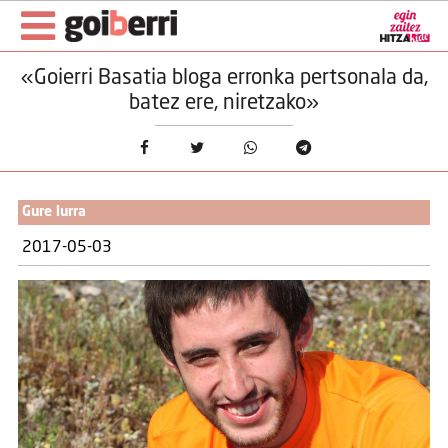
«Goierri Basatia bloga erronka pertsonala da,
batez ere, niretzako»
Gure lurra
2017-05-03