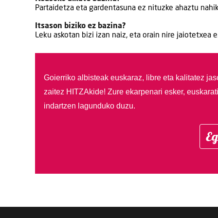
Partaidetza eta gardentasuna ez nituzke ahaztu nahik
Itsason biziko ez bazina?
Leku askotan bizi izan naiz, eta orain nire jaiotetxea 
Goierriko albisteak euskaraz, libre eta kalitatez ja
zaitez HITZAkide!
Zure ekarpenari esker, euskarat
indartzen lagunduko duzu.
Eg