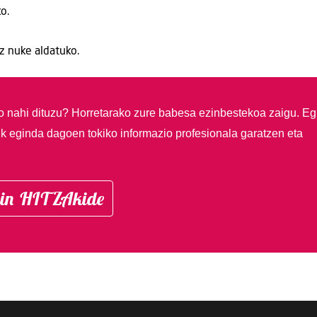
o.
ez nuke aldatuko.
so nahi dituzu?
Horretarako zure babesa ezinbestekoa zaigu. Eg
ik eginda dagoen tokiko informazio profesionala garatzen eta
in HITZAkide