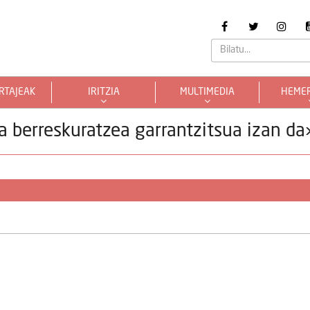
RTAJEAK
IRITZIA
MULTIMEDIA
HEME
era berreskuratzea garrantzitsua izan da