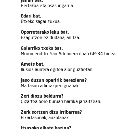
Janari bat.
Bertakoa eta osasungarria.
Edari bat.
Etxeko sagar zukua.
Oporretarako leku bat.
Ezagutzen ez dudana, anitza.
Goierriko txoko bat.
Murumenditik San Adrianera doan GR-34 bidea.
Amets bat.
Ilusioz aurrera egitea alor guztietan.
Jaso duzun oparirik bereziena?
Maitasun adierazpen guztiak.
Zeri diozu beldurra?
Gizartea bere buruari harrika jarraitzeari.
Zerk sortzen dizu irribarrea?
Elkartasunak, auzolanak.
Itsasoko alkate bazina?