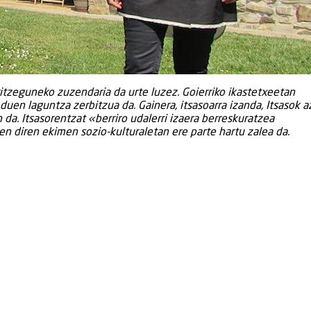
ritzeguneko zuzendaria da urte luzez. Goierriko ikastetxeetan
duen laguntza zerbitzua da. Gainera, itsasoarra izanda, Itsasok 
da. Itsasorentzat «berriro udalerri izaera berreskuratzea
en diren ekimen sozio-kulturaletan ere parte hartu zalea da.