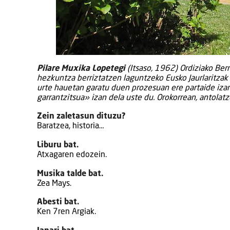
Pilare Muxika Lopetegi
(Itsaso, 1962) Ordiziako Ber
hezkuntza berriztatzen laguntzeko Eusko Jaurlaritzak 
urte hauetan garatu duen prozesuan ere partaide izan 
garrantzitsua» izan dela uste du. Orokorrean, antolatz
Zein zaletasun dituzu?
Baratzea, historia…
Liburu bat.
Atxagaren edozein.
Musika talde bat.
Zea Mays.
Abesti bat.
Ken 7ren Argiak.