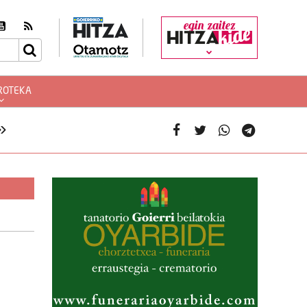
egin zaitez
ROTEKA
»