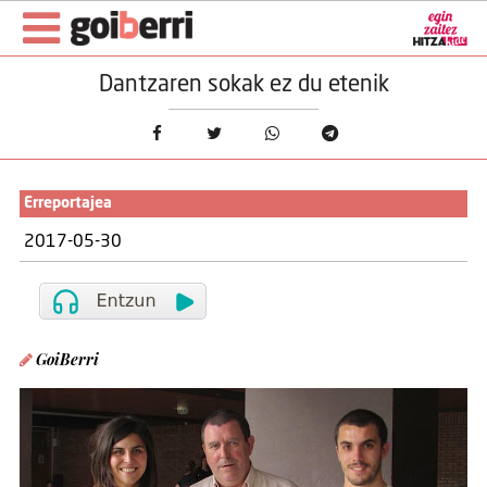
Dantzaren sokak ez du etenik
Erreportajea
2017-05-30
GoiBerri