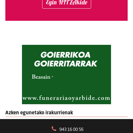
Egin HITZAkide
Azken egunetako irakurrienak
943 16 00 56