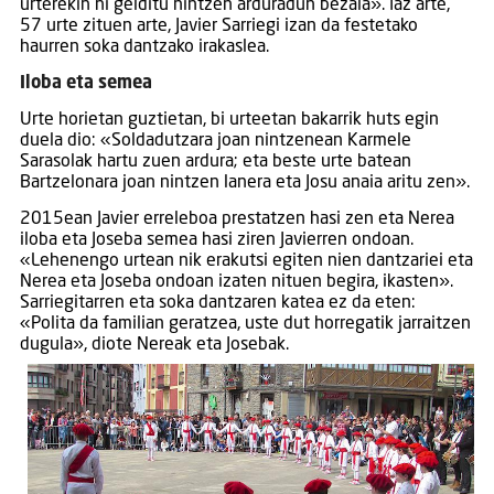
urterekin ni gelditu nintzen arduradun bezala». Iaz arte,
57 urte zituen arte, Javier Sarriegi izan da festetako
haurren soka dantzako irakaslea.
Iloba eta semea
Urte horietan guztietan, bi urteetan bakarrik huts egin
duela dio: «Soldadutzara joan nintzenean Karmele
Sarasolak hartu zuen ardura; eta beste urte batean
Bartzelonara joan nintzen lanera eta Josu anaia aritu zen».
2015ean Javier erreleboa prestatzen hasi zen eta Nerea
iloba eta Joseba semea hasi ziren Javierren ondoan.
«Lehenengo urtean nik erakutsi egiten nien dantzariei eta
Nerea eta Joseba ondoan izaten nituen begira, ikasten».
Sarriegitarren eta soka dantzaren katea ez da eten:
«Polita da familian geratzea, uste dut horregatik jarraitzen
dugula», diote Nereak eta Josebak.