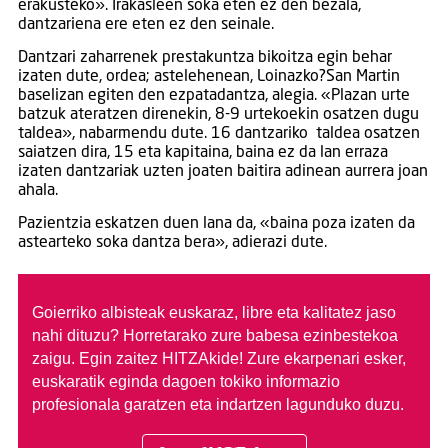
erakusteko». Irakasleen soka eten ez den bezala,
dantzariena ere eten ez den seinale.
Dantzari zaharrenek prestakuntza bikoitza egin behar
izaten dute, ordea; astelehenean, Loinazko?San Martin
baselizan egiten den ezpatadantza, alegia. «Plazan urte
batzuk ateratzen direnekin, 8-9 urtekoekin osatzen dugu
taldea», nabarmendu dute. 16 dantzariko taldea osatzen
saiatzen dira, 15 eta kapitaina, baina ez da lan erraza
izaten dantzariak uzten joaten baitira adinean aurrera joan
ahala.
Pazientzia eskatzen duen lana da, «baina poza izaten da
astearteko soka dantza bera», adierazi dute.
Goierriko albisteak euskaraz, libre eta kalitatez jaso
nahi dituzu?
Horretarako zure babesa ezinbestekoa
zaigu. Egin zaitez HITZAkide!
Zure ekarpenari esker,
euskaratik eginda dagoen tokiko informazio
profesionala garatzen eta indartzen lagunduko duzu.