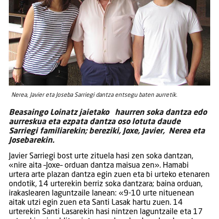
Nerea, Javier eta Joseba Sarriegi dantza entsegu baten aurretik.
Beasaingo Loinatz jaietako haurren soka dantza edo
aurreskua eta ezpata dantza oso lotuta daude
Sarriegi familiarekin; bereziki, Joxe, Javier, Nerea eta
Josebarekin.
Javier Sarriegi bost urte zituela hasi zen soka dantzan,
«nire aita –Joxe– orduan dantza maisua zen». Hamabi
urtera arte plazan dantza egin zuen eta bi urteko etenaren
ondotik, 14 urterekin berriz soka dantzara; baina orduan,
irakaslearen laguntzaile lanean: «9-10 urte nituenean
aitak utzi egin zuen eta Santi Lasak hartu zuen. 14
urterekin Santi Lasarekin hasi nintzen laguntzaile eta 17