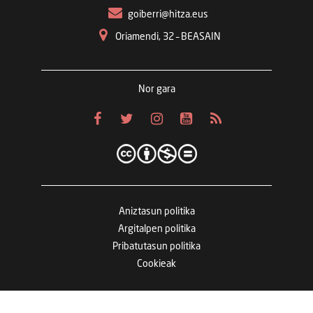
goiberri@hitza.eus
Oriamendi, 32 – BEASAIN
Nor gara
Aniztasun politika
Argitalpen politika
Pribatutasun politika
Cookieak