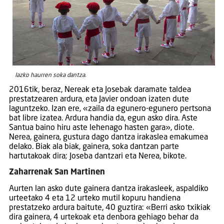
Iazko haurren soka dantza.
2016tik, beraz, Nereak eta Josebak daramate taldea
prestatzearen ardura, eta Javier ondoan izaten dute
laguntzeko. Izan ere, «zaila da egunero-egunero pertsona
bat libre izatea. Ardura handia da, egun asko dira. Aste
Santua baino hiru aste lehenago hasten gara», diote.
Nerea, gainera, gustura dago dantza irakaslea emakumea
delako. Biak ala biak, gainera, soka dantzan parte
hartutakoak dira; Joseba dantzari eta Nerea, bikote.
Zaharrenak San Martinen
Aurten lan asko dute gainera dantza irakasleek, aspaldiko
urteetako 4 eta 12 urteko mutil kopuru handiena
prestatzeko ardura baitute, 40 guztira: «Berri asko txikiak
dira gainera, 4 urtekoak eta denbora gehiago behar da