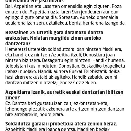
Omenaldia ere jaso duzue.
Bai, Azpeitian eta Lasarten omenaldia egin ziguten. Poza
ematen du. Azpeitian uztailaren 9an jendearen aurrean
egingo digute omenaldia, Soreasun. Aurreko omenaldia
udalarena izan zen, uztailekoa, berriz, herriarena izango da.
Beasainen 25 urtetik gora daramazu dantza
erakusten. Nolatan murgildu zinen aretoko
dantzetan?
Hemeretzi urterekin soldadutzara joan nintzen Madrilera,
eta handik ez nintzen Azpeitira itzuli, Donostiara joan
nintzen bizitzera. Desagertu egin nintzen. Handik hurrena,
telebistan ikusi ninduten, Donostian, Euskadiko txapelketa
irabazi nuelako. Handik aurrera Euskal Telebistatik deika
hasi ziren erakustaldiak egiteko. Handik zabaldu zen ni
dantzan ibiltzen nintzela, jendeak ez zekien.
Azpeitiarra izanik, aurretik euskal dantzatan ibiltzen
zinen?
Ez. Dantza beti gustatu izan zait, ezkontzetan-eta,
lehenengo piezatik azkenera arte aritzen nintzen dantzan
nire arrebarekin, neure erara.
Soldadutza garaiari probetxua atera zenion beraz.
Azpeititik Madrilera joanda pentsa, Madrilen begiak