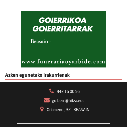
Azken egunetako irakurrienak
943 16 00 56
goiberri@hitza.eus
Oriamendi, 32 – BEASAIN