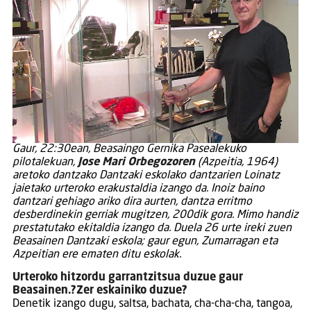
Gaur, 22:30ean, Beasaingo Gernika Pasealekuko
pilotalekuan,
Jose Mari Orbegozoren
(Azpeitia, 1964)
aretoko dantzako Dantzaki eskolako dantzarien Loinatz
jaietako urteroko erakustaldia izango da. Inoiz baino
dantzari gehiago ariko dira aurten, dantza erritmo
desberdinekin gerriak mugitzen, 200dik gora. Mimo handiz
prestatutako ekitaldia izango da. Duela 26 urte ireki zuen
Beasainen Dantzaki eskola; gaur egun, Zumarragan eta
Azpeitian ere ematen ditu eskolak.
Urteroko hitzordu garrantzitsua duzue gaur
Beasainen.?Zer eskainiko duzue?
Denetik izango dugu, saltsa, bachata, cha-cha-cha, tangoa,