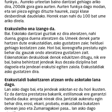
funkya… Aurreko urteetan baino dantzari gehiago ariko
dira, 200dik gora gara aurten. Aurten funkya dago modan,
eta sei pieza egingo dituzte haurrek, zazpi klase
desberdinak daudelako. Horrek esan nahi du 100 bat ume
ariko direla.
Erakusleiho ona izango da.
Bai. Eskolako dantzari guztiak ez dira ateratzen, nahi
duena, gogoa duena ateratzen da. Umeek denek parte
hartzen dute erakustaldian, asko gustatzen zaie; helduei
gehiago kostatzen zaie. Hori bai, koreografia prestatu egin
behar da; gauzak ondo ateratzea gustatzen zait.
Eskenatokian deskuidoak denok edukitzen ditugu, nik ere
bai, baina behintzat jendeak ikus dezala diziplina bat
dagoela eta jendeari erakutsi egiten zaiola. Erakustaldiak
asko gustatzen dira.
Erakustaldi bakoitzaren atzean ordu askotako lana
dago.
Lan asko dago bai, eta jendeak askotan ez du hori ikusten.
Ez da dantza prestatzea bakarrik, estilismoak ere garrantzi
handia dauka: arropak nireak dira. Jantziak aukeratu egin
behar dira, erosi, ekarri, probatu, erakustaldia bukatzen
denean jaso eta Zumarragakoei pasa… lan asko dago