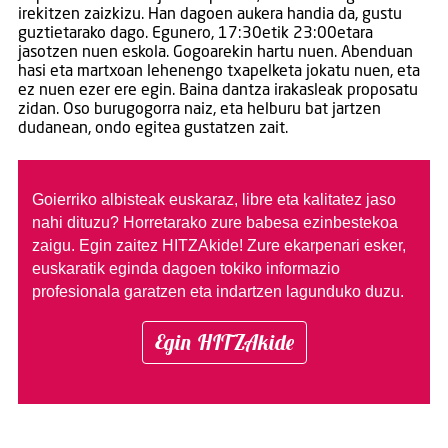
irekitzen zaizkizu. Han dagoen aukera handia da, gustu
guztietarako dago. Egunero, 17:30etik 23:00etara
jasotzen nuen eskola. Gogoarekin hartu nuen. Abenduan
hasi eta martxoan lehenengo txapelketa jokatu nuen, eta
ez nuen ezer ere egin. Baina dantza irakasleak proposatu
zidan. Oso burugogorra naiz, eta helburu bat jartzen
dudanean, ondo egitea gustatzen zait.
Goierriko albisteak euskaraz, libre eta kalitatez jaso
nahi dituzu?
Horretarako zure babesa ezinbestekoa
zaigu. Egin zaitez HITZAkide!
Zure ekarpenari esker,
euskaratik eginda dagoen tokiko informazio
profesionala garatzen eta indartzen lagunduko duzu.
Egin HITZAkide