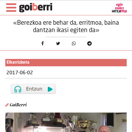
«Berezkoa ere behar da, erritmoa, baina
dantzan ikasi egiten da»
Elkarrizketa
2017-06-02
GoiBerri