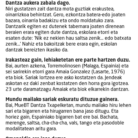
Dantza aukera zabala dago.
Niri gustatzen zait dantza mota guztiak erakustea,
oinarrizkoa behintzat. Gero, ezkontza batera-edo joaten
bazara, oinarria badakizu eta ondo moldatuko zara.
Dantzarik egiten ez dutenek tabernara joaten direnean
beraien erara egiten dute dantza, eskolara etorri eta
esaten dute: ‘Nik ez nekien hau saltsa zenik… edo batxata
zenik…’ Nahiz eta bakoitzak bere erara egin, eskolan
dantzak bereizten ikasiko da.
Irakasteaz gain, lehiaketetan ere parte hartzen duzu.
Bai, aurten azkena, Torremolinosen (Malaga, Espainia) eta
sei sarirekin etorri gara Amaia Gonzalez (Lasarte, 1976)
eta biok. Sariak lortzea ere asko kostatzen da. Jendeak
askotan ez daki zenbat kostatzen den horra gora igotzea.
23 urte daramatzagu Amaiak eta biok elkarrekin dantzan.
Mundu mailako sariak eskuratu dituzue gainera.
Bai, MueBT Dantza Txapelketan, mundu mailako hiru lehen
sari eta bigarren eta hirugarren bana jaso ditugu. Eta
horiez gain, Espainiako bigarren bat ere bai. Bachata,
merenge, saltsa, cha-cha-cha, vals, tango eta pasodoble
modalitatean aritu gara.