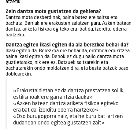
atzetik.
Zein dantza mota gustatzen da gehiena?
Dantza mota desberdinak, baina batez ere saltsa eta
bachata. Berriak ere erakusten saiatzen gara. Azken batean
dantza, ariketa fisikoa egiteko era bat da, izerditu ederra
hartzeko.
Dantza egiten ikasi egiten da ala berezkoa behar da?
Ikasi egiten da. Berezkoa ere behar da, erritmoa edukitzea,
baina ikasi egiten da. Denok ez dugu balio dantza mota
guztietarako, nik ere ez. Batzuek saltsarekin eta
bachatarekin ondo moldatzen dira, eta beste batzuk paso
doblearekin.
«Erakustaldietan ez da dantza prestatzea soilik,
estilismoak ere garrantzia dauka»
«Azken batean dantza ariketa fisikoa egiteko
era bat da, izerditu ederra hartzeko»
«Oso burugogorra naiz, eta helburu bat jartzen
dudanean ondo egitea gustatzen zait»