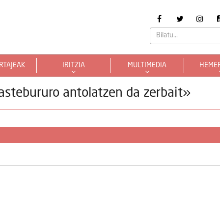
RTAJEAK
IRITZIA
MULTIMEDIA
HEME
a astebururo antolatzen da zerbait»