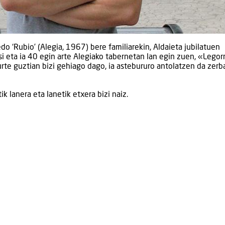
edo ‘Rubio’ (Alegia, 1967) bere familiarekin, Aldaieta jubilatuen
si eta ia 40 egin arte Alegiako tabernetan lan egin zuen, «Legor
urte guztian bizi gehiago dago, ia astebururo antolatzen da zerba
k lanera eta lanetik etxera bizi naiz.