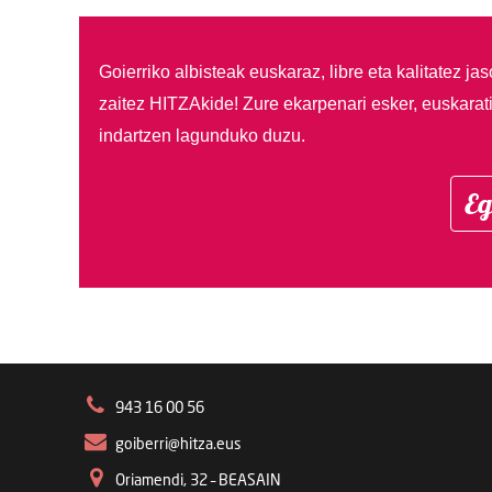
Goierriko albisteak euskaraz, libre eta kalitatez ja
zaitez HITZAkide!
Zure ekarpenari esker, euskarat
indartzen lagunduko duzu.
Eg
943 16 00 56
goiberri@hitza.eus
Oriamendi, 32 – BEASAIN