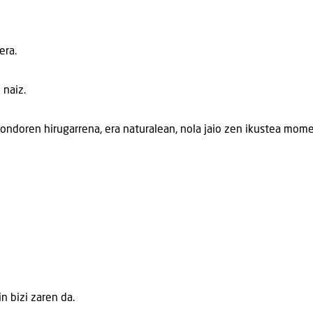
era.
 naiz.
 ondoren hirugarrena, era naturalean, nola jaio zen ikustea mom
n bizi zaren da.