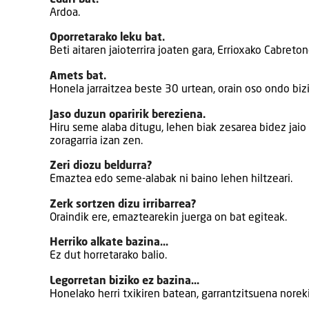
Ardoa.
Oporretarako leku bat.
Beti aitaren jaioterrira joaten gara, Errioxako Cabreton
Amets bat.
Honela jarraitzea beste 30 urtean, orain oso ondo bizi
Jaso duzun oparirik bereziena.
Hiru seme alaba ditugu, lehen biak zesarea bidez jaio
zoragarria izan zen.
Zeri diozu beldurra?
Emaztea edo seme-alabak ni baino lehen hiltzeari.
Zerk sortzen dizu irribarrea?
Oraindik ere, emaztearekin juerga on bat egiteak.
Herriko alkate bazina…
Ez dut horretarako balio.
Legorretan biziko ez bazina…
Honelako herri txikiren batean, garrantzitsuena noreki