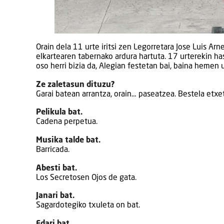
Orain dela 11 urte iritsi zen Legorretara Jose Luis Arn
elkartearen tabernako ardura hartuta. 17 urterekin ha
oso herri bizia da, Alegian festetan bai, baina hemen 
Ze zaletasun dituzu?
Garai batean arrantza, orain… paseatzea. Bestela etxeti
Pelikula bat.
Cadena perpetua.
Musika talde bat.
Barricada.
Abesti bat.
Los Secretosen Ojos de gata.
Janari bat.
Sagardotegiko txuleta on bat.
Edari bat.