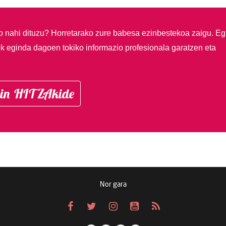
so nahi dituzu?
Horretarako zure babesa ezinbestekoa zaigu. Eg
ik eginda dagoen tokiko informazio profesionala garatzen eta
in HITZAkide
Nor gara