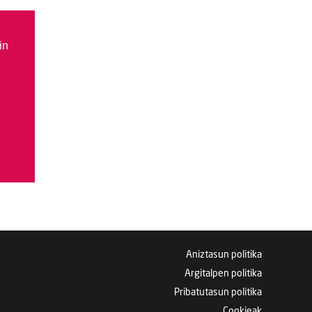
in
Aniztasun politika
Argitalpen politika
Pribatutasun politika
Cookieak