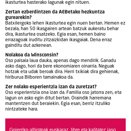
ikasturtea hasterako lagunak egin nituen.
Zertan ezberdintzen da AEBetako hezkuntza
gurearekin?
Batxilergoko lehen ikasturtea egin nuen bertan. Hemen ez
bezala, han 50 ikasgairen artean batzuk aukeratu behar
dira, ikasturtea osatzeko. Egia esan, hemen baino
errazagoak iruditu zitzaizkidan ikasgaiak. Dena erraz
gainditu dut azkenean.
Nolakoa da Winsconsin?
Oso paisaia laua dauka, apenas dago mendirik. Ganadu
asko dago, hori da bere ekonomiaren oinarria. Neguak
hotzak eta udak beroak dira. Herri txikiak dira gehienak,
hiriburua Bilboren tamainakoa da.
Zer nolako esperientzia izan da zuretzat?
Oso esperientzia ona izan da. Familia oso jatorra zen, eta
lagun on asko egin ditut bertan. Oraindik harremana
mantentzen dut beraiekin. Egia esan, berriz itzuliko
nintzateke hara.
Goierriko albisteak euskaraz, libre eta kalitatez jaso