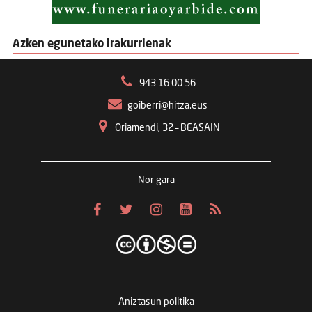
Azken egunetako irakurrienak
943 16 00 56
goiberri@hitza.eus
Oriamendi, 32 – BEASAIN
Nor gara
Aniztasun politika