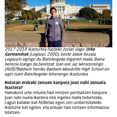
2017-2018 ikasturtea hasteko zorian dago.
Urko
Garmendiak
(Legazpi, 2000), beste askok bezala,
Legazpin egingo du Batxilergoko bigarren maila. Baina
berezia izango da beretzat. Izan ere, iaz Winsconsingo
(AEB)?Baldwin herriko Baldwin-Woodville High School-en
egin zuen Batxilergoko lehenengo ikasturtea.
Nolatan erabaki zenuen kanpora joan nahi zenuela
ikastera?
Hamabost urte nituela hasi nintzen pentsatzen kanpora
joan nahi nuela ikastera nire ingeles maila hobetzeko.
Lagun katalan bat AEBetan egon zen unibertsitateko
ikasturte bat egiten, eta orduan hasi nintzen informazioa
bilatzen.