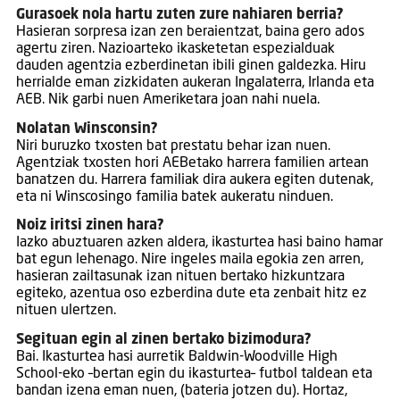
Gurasoek nola hartu zuten zure nahiaren berria?
Hasieran sorpresa izan zen beraientzat, baina gero ados
agertu ziren. Nazioarteko ikasketetan espezialduak
dauden agentzia ezberdinetan ibili ginen galdezka. Hiru
herrialde eman zizkidaten aukeran Ingalaterra, Irlanda eta
AEB. Nik garbi nuen Ameriketara joan nahi nuela.
Nolatan Winsconsin?
Niri buruzko txosten bat prestatu behar izan nuen.
Agentziak txosten hori AEBetako harrera familien artean
banatzen du. Harrera familiak dira aukera egiten dutenak,
eta ni Winscosingo familia batek aukeratu ninduen.
Noiz iritsi zinen hara?
Iazko abuztuaren azken aldera, ikasturtea hasi baino hamar
bat egun lehenago. Nire ingeles maila egokia zen arren,
hasieran zailtasunak izan nituen bertako hizkuntzara
egiteko, azentua oso ezberdina dute eta zenbait hitz ez
nituen ulertzen.
Segituan egin al zinen bertako bizimodura?
Bai. Ikasturtea hasi aurretik Baldwin-Woodville High
School-eko –bertan egin du ikasturtea– futbol taldean eta
bandan izena eman nuen, (bateria jotzen du). Hortaz,