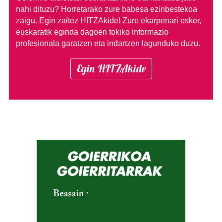
nahi dituzu?
Horretarako zure babesa ezinbestekoa
zaigu. Egin zaitez HITZAkide!
Zure ekarpenari esker,
euskaratik eginda dagoen tokiko informazio
profesionala garatzen eta indartzen lagunduko duzu.
Egin HITZAkide