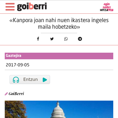
«Kanpora joan nahi nuen ikastera ingeles
maila hobetzeko»
Gaztejira
2017-09-05
GoiBerri