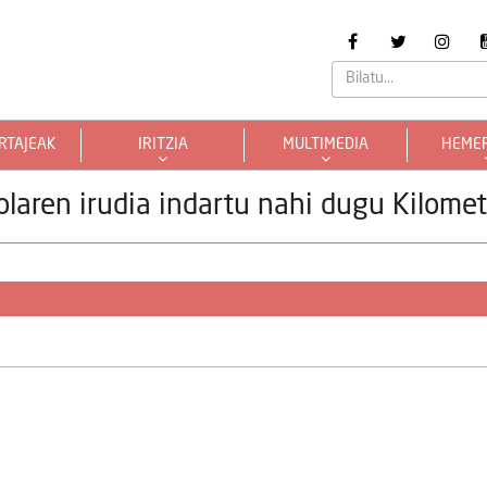
RTAJEAK
IRITZIA
MULTIMEDIA
HEME
laren irudia indartu nahi dugu Kilome