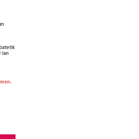
an
batetik
r lan
emen.