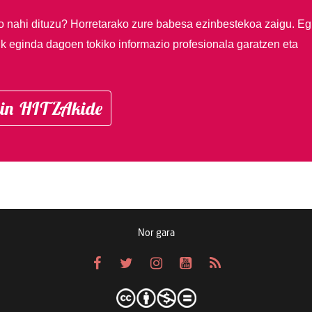
so nahi dituzu?
Horretarako zure babesa ezinbestekoa zaigu. Eg
ik eginda dagoen tokiko informazio profesionala garatzen eta
in HITZAkide
Nor gara