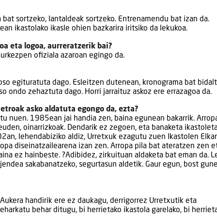
bat sortzeko, lantaldeak sortzeko. Entrenamendu bat izan da.
n ikastolako ikasle ohien bazkarira iritsiko da lekukoa.
a eta logoa, aurreratzerik bai?
urkezpen ofiziala azaroan egingo da.
oso egituratuta dago. Esleitzen dutenean, kronograma bat bidal
o ondo zehaztuta dago. Horri jarraituz askoz ere errazagoa da.
etroak asko aldatuta egongo da, ezta?
tu nuen. 1985ean jai handia zen, baina egunean bakarrik. Arrop
zeuden, oinarrizkoak. Dendarik ez zegoen, eta banaketa ikastolet
2an, lehendabiziko aldiz, Urretxuk ezagutu zuen Ikastolen Elka
ropa diseinatzailearena izan zen. Arropa pila bat ateratzen zen e
baina ez hainbeste. ?Adibidez, zirkuituan aldaketa bat eman da. 
 jendea sakabanatzeko, segurtasun aldetik. Gaur egun, bost gun
 Aukera handirik ere ez daukagu, derrigorrez Urretxutik eta
harkatu behar ditugu, bi herrietako ikastola garelako, bi herriet