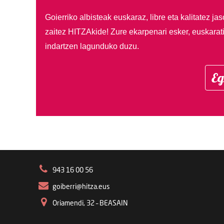
Goierriko albisteak euskaraz, libre eta kalitatez ja
zaitez HITZAkide!
Zure ekarpenari esker, euskarat
indartzen lagunduko duzu.
Eg
943 16 00 56
goiberri@hitza.eus
Oriamendi, 32 – BEASAIN