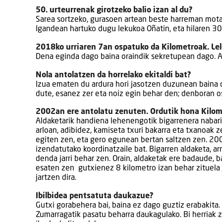
50. urteurrenak girotzeko balio izan al du?
Sarea sortzeko, gurasoen artean beste harreman mota 
Igandean hartuko dugu lekukoa Oñatin, eta hilaren 30ea
2018ko urriaren 7an ospatuko da Kilometroak. Lelo
Dena eginda dago baina oraindik sekretupean dago. A
Nola antolatzen da horrelako ekitaldi bat?
Izua ematen du ardura hori jasotzen duzunean baina 
dute, esanez zer eta noiz egin behar den; denboran os
2002an ere antolatu zenuten. Ordutik hona Kilom
Aldaketarik handiena lehenengotik bigarrenera nabari
arloan, adibidez, kamiseta txuri bakarra eta txanoak 
egiten zen, eta gero egunean bertan saltzen zen. 200
izendatutako koordinatzaile bat. Bigarren aldaketa, ar
denda jarri behar zen. Orain, aldaketak ere badaude, 
esaten zen gutxienez 8 kilometro izan behar zituela
jartzen dira.
Ibilbidea pentsatuta daukazue?
Gutxi gorabehera bai, baina ez dago guztiz erabakita.
Zumarragatik pasatu beharra daukagulako. Bi herriak ze