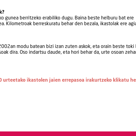
k?
 gunea berritzeko erabiliko dugu. Baina beste helburu bat ere
zea. Kilometroak berreskuratu behar den bezala, ikastolak ere agi
2002an modu batean bizi izan zuten askok, eta orain beste toki 
soak dira. Oso indartsu daude, eta hori behar da, urte osoan zeha
 urteetako ikastolen jaien errepasoa irakurtzeko klikatu h