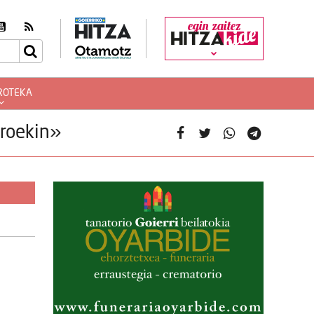
egin zaitez
ROTEKA
troekin»