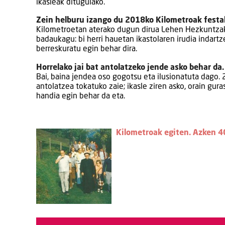
ikasleak ditugulako.
Zein helburu izango du 2018ko Kilometroak festa
Kilometroetan aterako dugun dirua Lehen Hezkuntzako
badaukagu: bi herri hauetan ikastolaren irudia indart
berreskuratu egin behar dira.
Horrelako jai bat antolatzeko jende asko behar da.
Bai, baina jendea oso gogotsu eta ilusionatuta dago. 
antolatzea tokatuko zaie; ikasle ziren asko, orain gura
handia egin behar da eta.
Kilometroak egiten. Azken 40