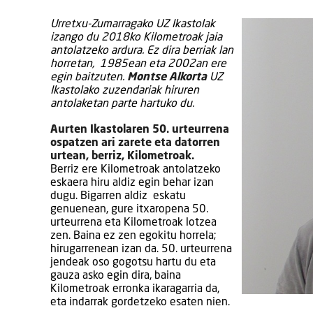
Urretxu-Zumarragako UZ Ikastolak
izango du 2018ko Kilometroak jaia
antolatzeko ardura. Ez dira berriak lan
horretan, 1985ean eta 2002an ere
egin baitzuten.
Montse Alkorta
UZ
Ikastolako zuzendariak hiruren
antolaketan parte hartuko du.
Aurten Ikastolaren 50. urteurrena
ospatzen ari zarete eta datorren
urtean, berriz, Kilometroak.
Berriz ere Kilometroak antolatzeko
eskaera hiru aldiz egin behar izan
dugu. Bigarren aldiz eskatu
genuenean, gure itxaropena 50.
urteurrena eta Kilometroak lotzea
zen. Baina ez zen egokitu horrela;
hirugarrenean izan da. 50. urteurrena
jendeak oso gogotsu hartu du eta
gauza asko egin dira, baina
Kilometroak erronka ikaragarria da,
eta indarrak gordetzeko esaten nien.