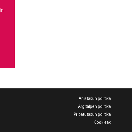
in
Aniztasun politika
Argitalpen politika
Pribatutasun politika
Cookieak