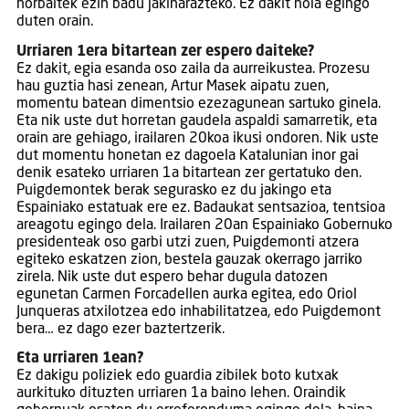
norbaitek ezin badu jakinarazteko. Ez dakit nola egingo
duten orain.
Urriaren 1era bitartean zer espero daiteke?
Ez dakit, egia esanda oso zaila da aurreikustea. Prozesu
hau guztia hasi zenean, Artur Masek aipatu zuen,
momentu batean dimentsio ezezagunean sartuko ginela.
Eta nik uste dut horretan gaudela aspaldi samarretik, eta
orain are gehiago, irailaren 20koa ikusi ondoren. Nik uste
dut momentu honetan ez dagoela Katalunian inor gai
denik esateko urriaren 1a bitartean zer gertatuko den.
Puigdemontek berak segurasko ez du jakingo eta
Espainiako estatuak ere ez. Badaukat sentsazioa, tentsioa
areagotu egingo dela. Irailaren 20an Espainiako Gobernuko
presidenteak oso garbi utzi zuen, Puigdemonti atzera
egiteko eskatzen zion, bestela gauzak okerrago jarriko
zirela. Nik uste dut espero behar dugula datozen
egunetan Carmen Forcadellen aurka egitea, edo Oriol
Junqueras atxilotzea edo inhabilitatzea, edo Puigdemont
bera… ez dago ezer baztertzerik.
Eta urriaren 1ean?
Ez dakigu poliziek edo guardia zibilek boto kutxak
aurkituko dituzten urriaren 1a baino lehen. Oraindik