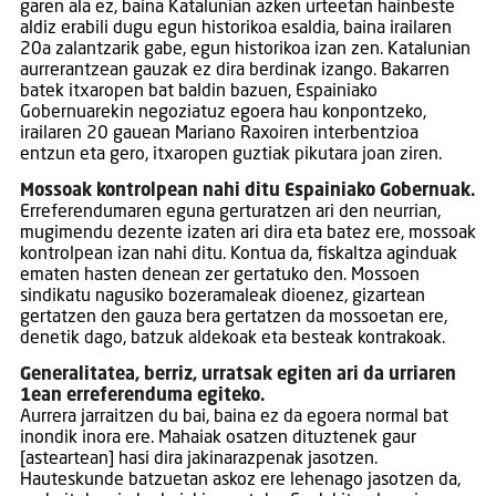
garen ala ez, baina Katalunian azken urteetan hainbeste
aldiz erabili dugu egun historikoa esaldia, baina irailaren
20a zalantzarik gabe, egun historikoa izan zen. Katalunian
aurrerantzean gauzak ez dira berdinak izango. Bakarren
batek itxaropen bat baldin bazuen, Espainiako
Gobernuarekin negoziatuz egoera hau konpontzeko,
irailaren 20 gauean Mariano Raxoiren interbentzioa
entzun eta gero, itxaropen guztiak pikutara joan ziren.
Mossoak kontrolpean nahi ditu Espainiako Gobernuak.
Erreferendumaren eguna gerturatzen ari den neurrian,
mugimendu dezente izaten ari dira eta batez ere, mossoak
kontrolpean izan nahi ditu. Kontua da, fiskaltza aginduak
ematen hasten denean zer gertatuko den. Mossoen
sindikatu nagusiko bozeramaleak dioenez, gizartean
gertatzen den gauza bera gertatzen da mossoetan ere,
denetik dago, batzuk aldekoak eta besteak kontrakoak.
Generalitatea, berriz, urratsak egiten ari da urriaren
1ean erreferenduma egiteko.
Aurrera jarraitzen du bai, baina ez da egoera normal bat
inondik inora ere. Mahaiak osatzen dituztenek gaur
[asteartean] hasi dira jakinarazpenak jasotzen.
Hauteskunde batzuetan askoz ere lehenago jasotzen da,