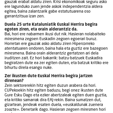
gauzak erabat aldatu ziren. Krisi ekonomikoak seguru asko
ere lagunduko zuen jende askok independentzia aldera
egitea, baina zalantzarik gabe estatutuarena oso
garrantzitsua izan zen.
Duela 25 urte Kataluniatik Euskal Herrira begira
egoten ziren, eta orain alderantziz da.
Bai, hori ere nabarmen ikusi dut nik. Hasieran nolabaiteko
miresmena zegoen Euskadin zegoen egoerari buruz.
Horretan ere gauzak asko aldatu ziren Hipercorreko
atentatuaren ondoren, baina hala eta guztiz ere bazegoen
miresmena. Baina orain alderantziz gertatzen ari dela
iruditzen zait. Ez hori bakarrik: batzu-batzuek Euskadira
begiratzen dute ea zer egiten duten, eta batzuk kritiko ere
bihurtu direla esango nuke.
Zer ikusten dute Euskal Herrira begira jartzen
direnean?
Zein sektorerekin hitz egiten duzun arabera da hori.
CUPekoekin hitz egiten baduzu, begi onez ikusten dute
Gure Esku Dago eta ezker abertzaleak egiten duen guztia,
eta kritiko samarrak dira EAJ-rekin. Baina sumatzen dut,
gizartean, jendeak esaten duela, «euskaldunak zuenera
zoazte». Denetarik dago. Hasieran zegoen miresmen hori