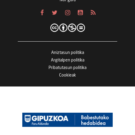
Aniztasun politika
Argitalpen politika
Pribatutasun politika
Cookieak