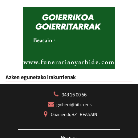
Azken egunetako irakurrienak
943 16 00 56
goiberri@hitza.eus
Oriamendi, 32 – BEASAIN
Nor gara