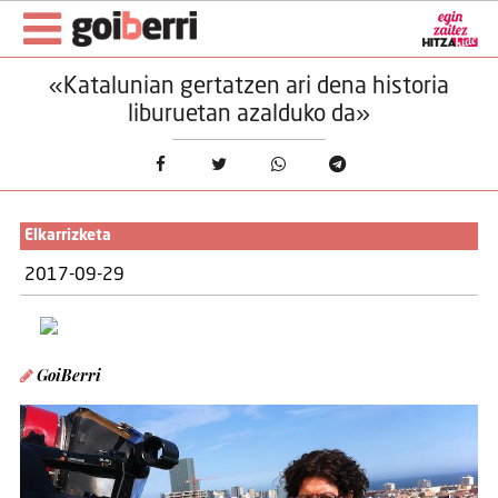
«Katalunian gertatzen ari dena historia
liburuetan azalduko da»
Elkarrizketa
2017-09-29
GoiBerri