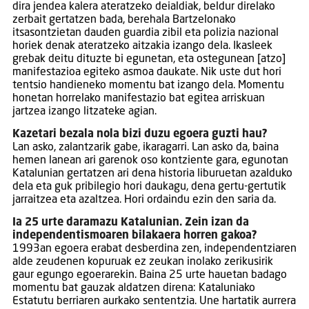
dira jendea kalera ateratzeko deialdiak, beldur direlako
zerbait gertatzen bada, berehala Bartzelonako
itsasontzietan dauden guardia zibil eta polizia nazional
horiek denak ateratzeko aitzakia izango dela. Ikasleek
grebak deitu dituzte bi egunetan, eta ostegunean [atzo]
manifestazioa egiteko asmoa daukate. Nik uste dut hori
tentsio handieneko momentu bat izango dela. Momentu
honetan horrelako manifestazio bat egitea arriskuan
jartzea izango litzateke agian.
Kazetari bezala nola bizi duzu egoera guzti hau?
Lan asko, zalantzarik gabe, ikaragarri. Lan asko da, baina
hemen lanean ari garenok oso kontziente gara, egunotan
Katalunian gertatzen ari dena historia liburuetan azalduko
dela eta guk pribilegio hori daukagu, dena gertu-gertutik
jarraitzea eta azaltzea. Hori ordaindu ezin den saria da.
Ia 25 urte daramazu Katalunian. Zein izan da
independentismoaren bilakaera horren gakoa?
1993an egoera erabat desberdina zen, independentziaren
alde zeudenen kopuruak ez zeukan inolako zerikusirik
gaur egungo egoerarekin. Baina 25 urte hauetan badago
momentu bat gauzak aldatzen direna: Kataluniako
Estatutu berriaren aurkako sententzia. Une hartatik aurrera