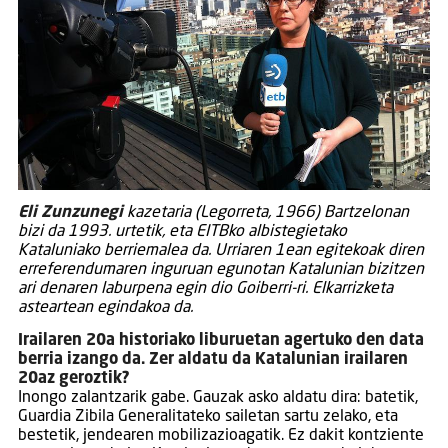
Eli Zunzunegi
kazetaria (Legorreta, 1966) Bartzelonan
bizi da 1993. urtetik, eta EITBko albistegietako
Kataluniako berriemalea da. Urriaren 1ean egitekoak diren
erreferendumaren inguruan egunotan Katalunian bizitzen
ari denaren laburpena egin dio Goiberri-ri. Elkarrizketa
asteartean egindakoa da.
Irailaren 20a historiako liburuetan agertuko den data
berria izango da. Zer aldatu da Katalunian irailaren
20az geroztik?
Inongo zalantzarik gabe. Gauzak asko aldatu dira: batetik,
Guardia Zibila Generalitateko sailetan sartu zelako, eta
bestetik, jendearen mobilizazioagatik. Ez dakit kontziente