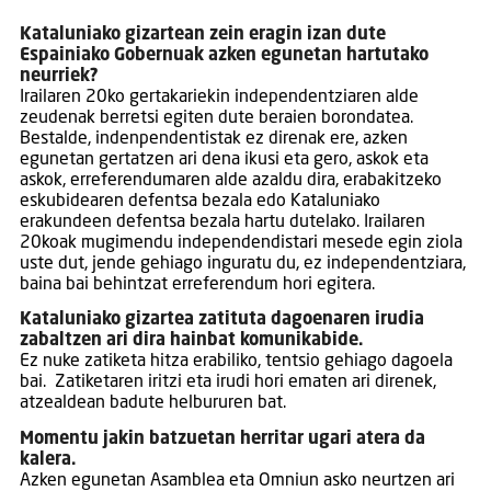
Kataluniako gizartean zein eragin izan dute
Espainiako Gobernuak azken egunetan hartutako
neurriek?
Irailaren 20ko gertakariekin independentziaren alde
zeudenak berretsi egiten dute beraien borondatea.
Bestalde, indenpendentistak ez direnak ere, azken
egunetan gertatzen ari dena ikusi eta gero, askok eta
askok, erreferendumaren alde azaldu dira, erabakitzeko
eskubidearen defentsa bezala edo Kataluniako
erakundeen defentsa bezala hartu dutelako. Irailaren
20koak mugimendu independendistari mesede egin ziola
uste dut, jende gehiago inguratu du, ez independentziara,
baina bai behintzat erreferendum hori egitera.
Kataluniako gizartea zatituta dagoenaren irudia
zabaltzen ari dira hainbat komunikabide.
Ez nuke zatiketa hitza erabiliko, tentsio gehiago dagoela
bai. Zatiketaren iritzi eta irudi hori ematen ari direnek,
atzealdean badute helbururen bat.
Momentu jakin batzuetan herritar ugari atera da
kalera.
Azken egunetan Asamblea eta Omniun asko neurtzen ari