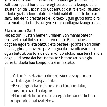
gobernuak esaten du erreferenduma egingo dela, baina
zailtasun guzti horiei aurre egitea oso zaila izango dela
ikusten ari da. Espainiako Gobernuak ostiralerako [gaurko]
eskola guztiak kontrolatuta eduki nahi ditu, boto kutxak
sartu eta dena prestatzea ekiditeko. Egun gutxi falta dira
eta ematen du tentsioa geroz eta handiagoa izango dela.
Eta urriaren 2an?
Nik ez dut ikusten hemen urriaren 2an mahai batean
esertzeko baldintzarik ematen denik. Egun hauetan
dagoen egoera, eta batzuk eta besteek jokatzen ari diren
bezala, giroa geroz eta gaiztoagoa da, eta nik uste dut
egun batetik bestera ez dela konponduko, haustura handia
dago. Irudipena daukat, norbaitek bitartekaritza egin
beharko duela hau konpondu ahal izateko.
«Artur Masek zioen dimentsio ezezagunean
sartuta gaude aspalditik»
«Ez da egun batetik bestera konponduko,
haustura handia dago»
«Norbaitek bitartekaritza egin beharko du hau
konpondu ahal izateko»