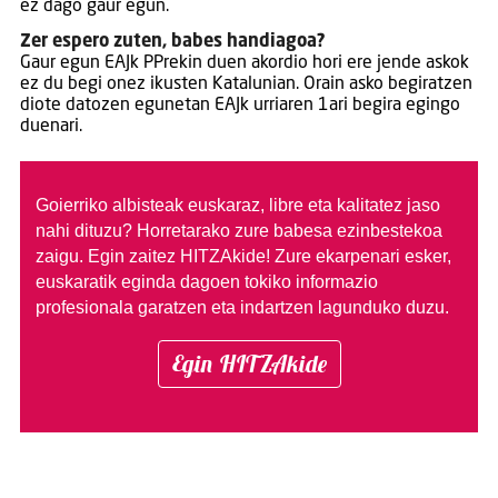
ez dago gaur egun.
Zer espero zuten, babes handiagoa?
Gaur egun EAJk PPrekin duen akordio hori ere jende askok
ez du begi onez ikusten Katalunian. Orain asko begiratzen
diote datozen egunetan EAJk urriaren 1ari begira egingo
duenari.
Goierriko albisteak euskaraz, libre eta kalitatez jaso
nahi dituzu?
Horretarako zure babesa ezinbestekoa
zaigu. Egin zaitez HITZAkide!
Zure ekarpenari esker,
euskaratik eginda dagoen tokiko informazio
profesionala garatzen eta indartzen lagunduko duzu.
Egin HITZAkide