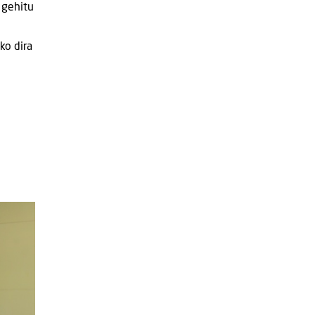
 gehitu
ko dira