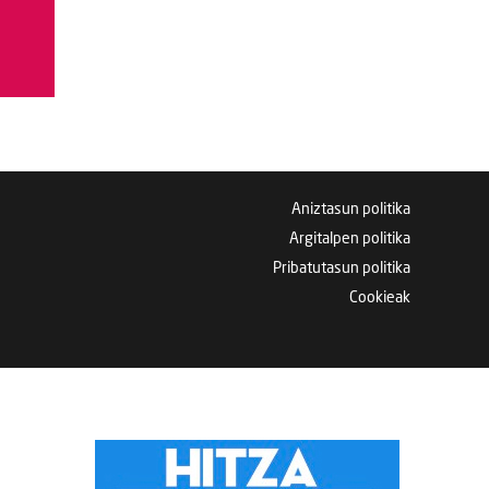
Aniztasun politika
Argitalpen politika
Pribatutasun politika
Cookieak