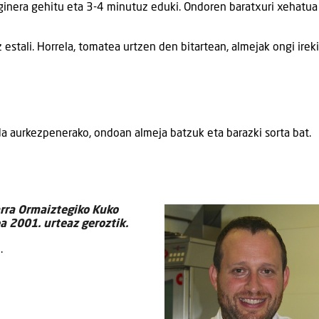
ginera gehitu eta 3-4 minutuz eduki. Ondoren baratxuri xehatua
estali. Horrela, tomatea urtzen den bitartean, almejak ongi ireki
da aurkezpenerako, ondoan almeja batzuk eta barazki sorta bat.
rra Ormaiztegiko Kuko
a 2001. urteaz geroztik.
.