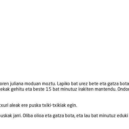
doren juliana moduan moztu. Lapiko bat urez bete eta gatza bota
 lekak gehitu eta beste 15 bat minutuz irakiten mantendu. Ondo
uri aleak ere puska txiki-txikiak egin.
skak jarri. Oliba olioa eta gatza bota, eta lau bat minutuz eduki