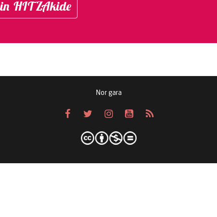
in HITZAkide
Nor gara