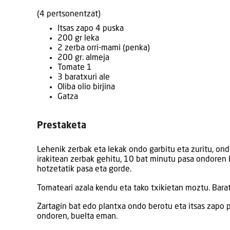
(4 pertsonentzat)
Itsas zapo 4 puska
200 gr leka
2 zerba orri-mami (penka)
200 gr. almeja
Tomate 1
3 baratxuri ale
Oliba olio birjina
Gatza
Prestaketa
Lehenik zerbak eta lekak ondo garbitu eta zuritu, on
irakitean zerbak gehitu, 10 bat minutu pasa ondoren
hotzetatik pasa eta gorde.
Tomateari azala kendu eta tako txikietan moztu. Baratx
Zartagin bat edo plantxa ondo berotu eta itsas zapo pu
ondoren, buelta eman.