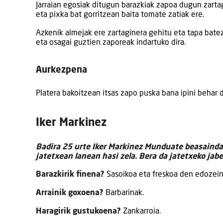
Jarraian egosiak ditugun barazkiak zapoa dugun zarta
eta pixka bat gorritzean baita tomate zatiak ere.
Azkenik almejak ere zartaginera gehitu eta tapa batez 
eta osagai guztien zaporeak indartuko dira.
Aurkezpena
Platera bakoitzean itsas zapo puska bana ipini behar 
Iker Markinez
Badira 25 urte Iker Markinez Munduate beasainda
jatetxean lanean hasi zela. Bera da jatetxeko jabe
Barazkirik finena?
Sasoikoa eta freskoa den edozein
Arrainik goxoena?
Barbarinak.
Haragirik gustukoena?
Zankarroia.