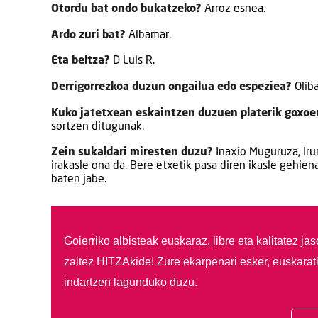
Otordu bat ondo bukatzeko?
Arroz esnea.
Ardo zuri bat?
Albamar.
Eta beltza?
D Luis R.
Derrigorrezkoa duzun ongailua edo espeziea?
Oliba
Kuko jatetxean eskaintzen duzuen platerik goxoe
sortzen ditugunak.
Zein sukaldari miresten duzu?
Inaxio Muguruza, Iru
irakasle ona da. Bere etxetik pasa diren ikasle gehien
baten jabe.
Goierriko albisteak euskaraz, libre eta kalitatez ja
zaitez HITZAkide!
Zure ekarpenari esker, euskarat
indartzen lagunduko duzu.