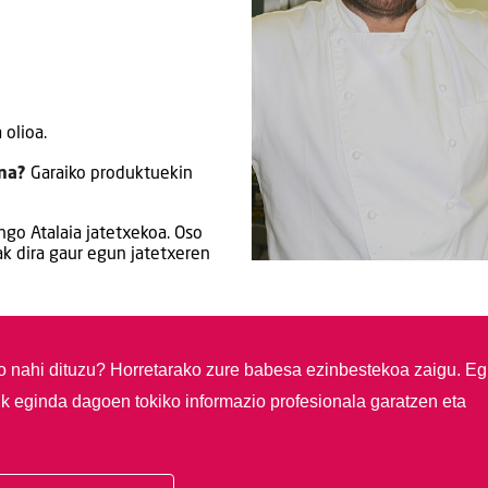
 olioa.
na?
Garaiko produktuekin
ngo Atalaia jatetxekoa. Oso
ak dira gaur egun jatetxeren
so nahi dituzu?
Horretarako zure babesa ezinbestekoa zaigu. Eg
ik eginda dagoen tokiko informazio profesionala garatzen eta