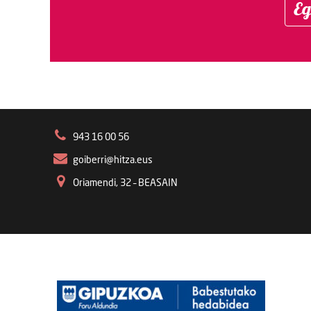
Eg
943 16 00 56
goiberri@hitza.eus
Oriamendi, 32 – BEASAIN