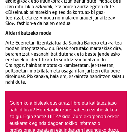
ekologikoak edo iraunkorrak izan behar dute. Modak beti
izan ditu ziklo azkarrak, eta horren aurka egiten dute.
«Diseinuak arimarekin egitea da kontua» bi gaz-
teentzat, eta ez «moda normalaren arauei jarraitzea».
Slow fashion-a da haien eredua.
Aldarrikatzeko moda
Arte Ederretan lizentziatua da Sandra Barrero eta «artea
modan integratzen» du. Berak sortutako marrazkiak dira,
berarentzat «esanahi bat dutenak eta beste jende asko
ere haiekin identifikatuta sentitzea» bilatzen du.
Oraingoz, hainbat motatako kamisetatan, jer-tseetan,
poltsoetan, motxilatan eta osagarritan jartzen ditu bere
diseinuak. Pixkanaka, hala ere, eskaintza handitzen saiatu
nahi dute.
Goierriko albisteak euskaraz, libre eta kalitatez jaso
nahi dituzu?
Horretarako zure babesa ezinbestekoa
zaigu. Egin zaitez HITZAkide!
Zure ekarpenari esker,
euskaratik eginda dagoen tokiko informazio
profesionala garatzen eta indartzen lagunduko duzu.