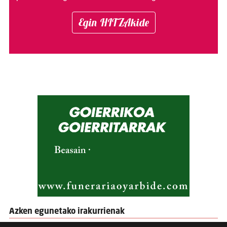
Egin HITZAkide
Azken egunetako irakurrienak