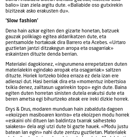
balio» izan ziela argitu dute. «Baliabide oso gutxirekin
bizitzeak asko erakusten du».
‘Slow fashion’
Dena hain azkar egiten den gizarte honetan, batzuek
gauzak polikiago egitea aldarrikatzen dute, eta
pentsamolde hortakoak dira Barrero eta Acebes. «Urtaro
guztietan jantzi ditzakegun arropa eta osagarriak»
eskaintzen dituzte denda berrian.
Materialei dagokionez, «ingurumena errepetatzen duten
materialekin egindako arropak eta osagarriak» saltzen
dituzte. Horiek lortzeko bidea erraza ez dela izan ere
adierazi dut. Hasi berriak dira eta «momentuz inbertsioa
txikia denez, zailtasun ugarirekin topo» egin dute. Baina
egiten duten horretan sinisten dutela erakutsi dute eta
beren ametsa egi bihurtzeko ateak ere ireki dizkie horrek.
Drys & Drus, modaren munduan hain zabalduta dagoen
«ekoizpen masiboaren kontra» eta ekoizpen modu horrek
«eskaini ohi dituen lan baldintza txarrak saihesteko
saiakera» dela argi utzi dute bi gazte hauek. «Modu justu
batean lan egin» nahi dute zentzu guztietan. Materialek