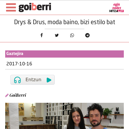
Drys & Drus, moda baino, bizi estilo bat
Gaztejira
2017-10-16
GoiBerri