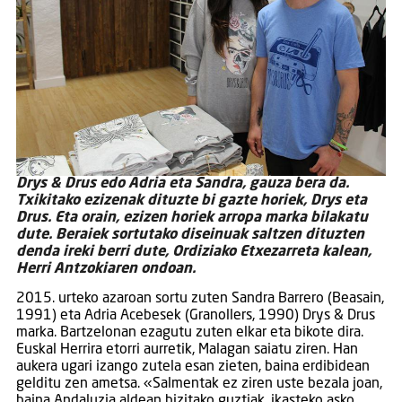
Drys & Drus edo Adria eta Sandra, gauza bera da.
Txikitako ezizenak dituzte bi gazte horiek, Drys eta
Drus. Eta orain, ezizen horiek arropa marka bilakatu
dute. Beraiek sortutako diseinuak saltzen dituzten
denda ireki berri dute, Ordiziako Etxezarreta kalean,
Herri Antzokiaren ondoan.
2015. urteko azaroan sortu zuten Sandra Barrero (Beasain,
1991) eta Adria Acebesek (Granollers, 1990) Drys & Drus
marka. Bartzelonan ezagutu zuten elkar eta bikote dira.
Euskal Herrira etorri aurretik, Malagan saiatu ziren. Han
aukera ugari izango zutela esan zieten, baina erdibidean
gelditu zen ametsa. «Salmentak ez ziren uste bezala joan,
baina Andaluzia aldean bizitako guztiak, ikasteko asko