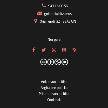
943 16 00 56
goiberri@hitza.eus
Oriamendi, 32 – BEASAIN
Nor gara
Aniztasun politika
Argitalpen politika
Pribatutasun politika
Cookieak