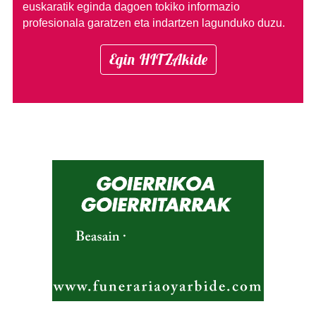
euskaratik eginda dagoen tokiko informazio
profesionala garatzen eta indartzen lagunduko duzu.
Egin HITZAkide