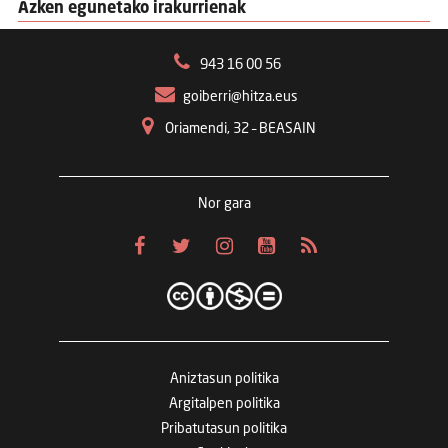
Azken egunetako irakurrienak
943 16 00 56
goiberri@hitza.eus
Oriamendi, 32 – BEASAIN
Nor gara
Aniztasun politika
Argitalpen politika
Pribatutasun politika