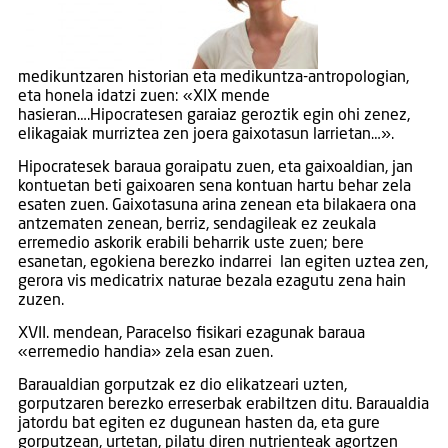
medikuntzaren historian eta medikuntza-antropologian,
eta honela idatzi zuen: «XIX mende
hasieran….Hipocratesen garaiaz geroztik egin ohi zenez,
elikagaiak murriztea zen joera gaixotasun larrietan…».
Hipocratesek baraua goraipatu zuen, eta gaixoaldian, jan
kontuetan beti gaixoaren sena kontuan hartu behar zela
esaten zuen. Gaixotasuna arina zenean eta bilakaera ona
antzematen zenean, berriz, sendagileak ez zeukala
erremedio askorik erabili beharrik uste zuen; bere
esanetan, egokiena berezko indarrei lan egiten uztea zen,
gerora vis medicatrix naturae bezala ezagutu zena hain
zuzen.
XVII. mendean, Paracelso fisikari ezagunak baraua
«erremedio handia» zela esan zuen.
Baraualdian gorputzak ez dio elikatzeari uzten,
gorputzaren berezko erreserbak erabiltzen ditu. Baraualdia
jatordu bat egiten ez dugunean hasten da, eta gure
gorputzean, urtetan, pilatu diren nutrienteak agortzen