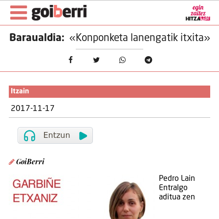
Baraualdia:
«Konponketa lanengatik itxita»
Itzain
2017-11-17
GoiBerri
Pedro Lain
Entralgo
aditua zen