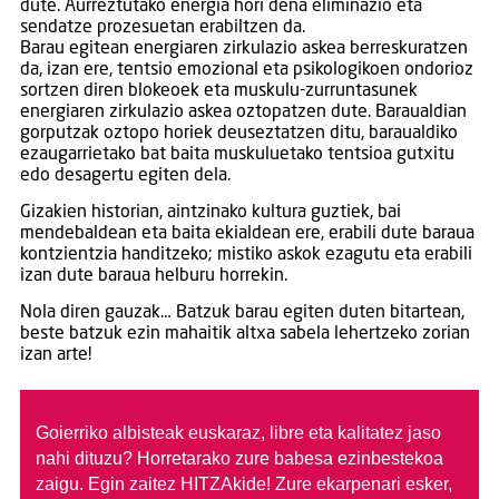
dute. Aurreztutako energia hori dena eliminazio eta
sendatze prozesuetan erabiltzen da.
Barau egitean energiaren zirkulazio askea berreskuratzen
da, izan ere, tentsio emozional eta psikologikoen ondorioz
sortzen diren blokeoek eta muskulu-zurruntasunek
energiaren zirkulazio askea oztopatzen dute. Baraualdian
gorputzak oztopo horiek deuseztatzen ditu, baraualdiko
ezaugarrietako bat baita muskuluetako tentsioa gutxitu
edo desagertu egiten dela.
Gizakien historian, aintzinako kultura guztiek, bai
mendebaldean eta baita ekialdean ere, erabili dute baraua
kontzientzia handitzeko; mistiko askok ezagutu eta erabili
izan dute baraua helburu horrekin.
Nola diren gauzak… Batzuk barau egiten duten bitartean,
beste batzuk ezin mahaitik altxa sabela lehertzeko zorian
izan arte!
Goierriko albisteak euskaraz, libre eta kalitatez jaso
nahi dituzu?
Horretarako zure babesa ezinbestekoa
zaigu. Egin zaitez HITZAkide!
Zure ekarpenari esker,