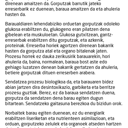
direnean amaitzen da. Gorputzak barrutik jateko
erreserbarik ez duenean, baraua amaitzen da eta ahuleria
hasten da.
Baraualdiaren lehendabiziko orduetan gorputzak odoleko
glukosa erabiltzen du, glukogeno eran pilatzen dena
gibelean eta muskuloetan. Glukosa gutxitzean, gantz-
erreserbak erabiltzen ditu gorputzak, eta azkenik,
proteinak. Erreserba horiek agortzen direnean bakarrik
hasten da gorputza atal eta organo bitalenak jaten.
Prozesu horrek ez dauka zerikusirik barauarekin, hori
ahuleria da, baina, normalean, baraua bost aste edo
gehiago luzatzen denean bakarrik gertatzen da ahuleria,
betiere gorputzak dituen erreserben arabera.
Sendatzea prozesu biologikoa da, eta barauaren bidez
abian jartzen dira desintoxikazio, garbiketa eta berritze
prozesu guztiak. Berez, ez da baraua sendatzen duena,
gorputza da sendatzen dena barau egiten dugun
bitartean. Sendatzeko gaitasuna berezkoa du bizidun orok.
Norbaitek barau egiten duenean, ez du energiarik
erabiltzen liseriketan eta nutrienteen asimilazioan, eta
orduan, gorputzeko zelulek eta organoek atseden hartzen