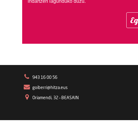
indartzen lagunduko duzu.
Eg
943 16 00 56
goiberri@hitza.eus
Oriamendi, 32 – BEASAIN