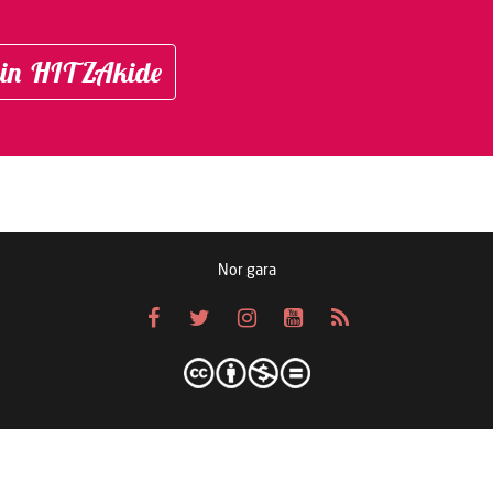
in HITZAkide
Nor gara