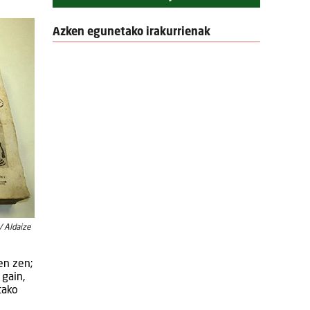
Azken egunetako irakurrienak
/ Aldaize
en zen;
 gain,
tako