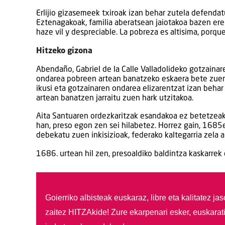
Erlijio gizasemeek txiroak izan behar zutela defendat
Eztenagakoak, familia aberatsean jaiotakoa bazen ere.
haze vil y despreciable. La pobreza es altisima, porq
Hitzeko gizona
Abendaño, Gabriel de la Calle Valladolideko gotzainar
ondarea pobreen artean banatzeko eskaera bete zuen.
ikusi eta gotzainaren ondarea elizarentzat izan behar 
artean banatzen jarraitu zuen hark utzitakoa.
Aita Santuaren ordezkaritzak esandakoa ez betetzeak, a
han, preso egon zen sei hilabetez. Horrez gain, 1685
debekatu zuen inkisizioak, federako kaltegarria zela ait
1686. urtean hil zen, presoaldiko baldintza kaskarrek
Goierriko albisteak euskaraz, libre eta kalitatez ja
zaitez HITZAkide!
Zure ekarpenari esker, euskarat