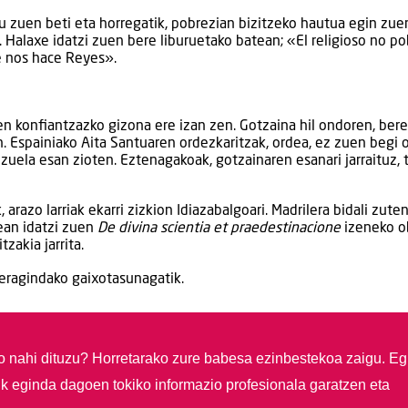
u zuen beti eta horregatik, pobrezian bizitzeko hautua egin zue
 Halaxe idatzi zuen bere liburuetako batean; «El religioso no po
ue nos hace Reyes».
en konfiantzazko gizona ere izan zen. Gotzaina hil ondoren, bere
 Espainiako Aita Santuaren ordezkaritzak, ordea, ez zuen begi 
zuela esan zioten. Eztenagakoak, gotzainaren esanari jarraituz, 
razo larriak ekarri zizkion Idiazabalgoari. Madrilera bidali zuten
ean idatzi zuen
De divina scientia et praedestinacione
izeneko o
zakia jarrita.
 eragindako gaixotasunagatik.
so nahi dituzu?
Horretarako zure babesa ezinbestekoa zaigu. Eg
ik eginda dagoen tokiko informazio profesionala garatzen eta