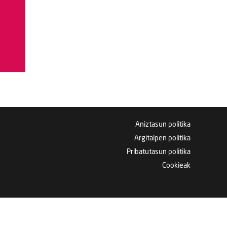
Aniztasun politika
Argitalpen politika
Pribatutasun politika
Cookieak