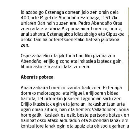
Idiazabalgo Eztenaga dorrean jaio zen orain dela
400 urte Migel de Abendaño Eztenaga, 1617ko
urriaren 9an hain zuzen ere. Pedro Abendaño Oraa
zuen aita eta Gracia Aizpurua ama. Lorenzo, berriz,
anai zaharra. Eztenagakoa Idiazabalgo eta Gipuzkoa
osoko familia boteretsuenetako batean jaiotakoa
zen.
Ospe zabaleko eta jakituria handiko gizona zen
Abendaño, erlijio gizona eta irakaslea izateaz gain,
liburu asko eta asko idatzi zituena.
Aberats pobrea
Anaia zaharra Lorenzo izanda, hark zuen Eztenaga
dorreko maiorazgoa, eta Miguel, erlijioaren bidea
hartuta, 19 urterekin Jesusen Lagundian sartu zen.
Erlijio ikasketak egin eta jarraian, irakaskuntzan urte
ugari eman zituen, han eta hemen; Valladoliden, Sori
horregatik, ikasleak ez ezik, beste pertsona batzuk er
hainbat eskolatako arduradun eta zuzendari lanak ere b
kontsultore lanak egin eta apaiz eta obispo ugariren 