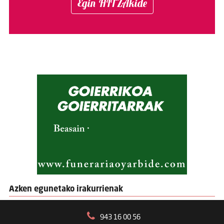
Egin HITZAkide
Azken egunetako irakurrienak
943 16 00 56