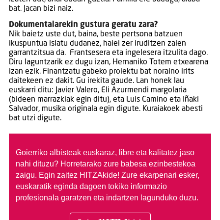
bat. Jacan bizi naiz.
Dokumentalarekin gustura geratu zara?
Nik baietz uste dut, baina, beste pertsona batzuen
ikuspuntua islatu dudanez, haiei zer iruditzen zaien
garrantzitsua da. Frantsesera eta ingelesera itzulita dago.
Diru laguntzarik ez dugu izan, Hernaniko Totem etxearena
izan ezik. Finantzatu gabeko proiektu bat noraino irits
daitekeen ez dakit. Gu irekita gaude. Lan honek lau
euskarri ditu: Javier Valero, Eli Azurmendi margolaria
(bideen marrazkiak egin ditu), eta Luis Camino eta Iñaki
Salvador, musika originala egin digute. Kuraiakoek abesti
bat utzi digute.
Goierriko albisteak euskaraz, libre eta kalitatez jaso
nahi dituzu?
Horretarako zure babesa ezinbestekoa
zaigu. Egin zaitez HITZAkide!
Zure ekarpenari esker,
euskaratik eginda dagoen tokiko informazio
profesionala garatzen eta indartzen lagunduko duzu.