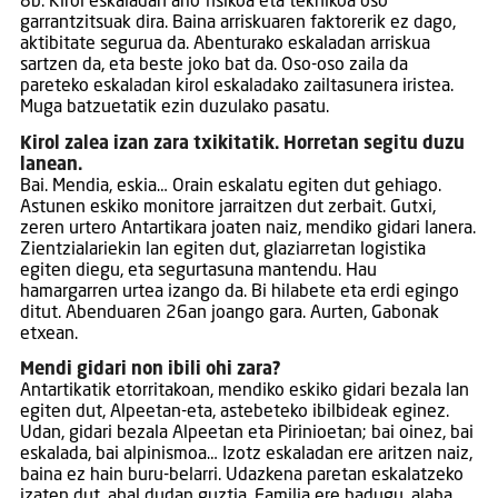
8b. Kirol eskaladan arlo fisikoa eta teknikoa oso
garrantzitsuak dira. Baina arriskuaren faktorerik ez dago,
aktibitate segurua da. Abenturako eskaladan arriskua
sartzen da, eta beste joko bat da. Oso-oso zaila da
pareteko eskaladan kirol eskaladako zailtasunera iristea.
Muga batzuetatik ezin duzulako pasatu.
Kirol zalea izan zara txikitatik. Horretan segitu duzu
lanean.
Bai. Mendia, eskia… Orain eskalatu egiten dut gehiago.
Astunen eskiko monitore jarraitzen dut zerbait. Gutxi,
zeren urtero Antartikara joaten naiz, mendiko gidari lanera.
Zientzialariekin lan egiten dut, glaziarretan logistika
egiten diegu, eta segurtasuna mantendu. Hau
hamargarren urtea izango da. Bi hilabete eta erdi egingo
ditut. Abenduaren 26an joango gara. Aurten, Gabonak
etxean.
Mendi gidari non ibili ohi zara?
Antartikatik etorritakoan, mendiko eskiko gidari bezala lan
egiten dut, Alpeetan-eta, astebeteko ibilbideak eginez.
Udan, gidari bezala Alpeetan eta Pirinioetan; bai oinez, bai
eskalada, bai alpinismoa… Izotz eskaladan ere aritzen naiz,
baina ez hain buru-belarri. Udazkena paretan eskalatzeko
izaten dut, ahal dudan guztia. Familia ere badugu, alaba