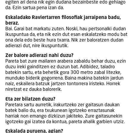
egiten ari dena nik egin dudana bezainbeste edo gehiago
da. Ezin sartua pena izan da.
Eskaladako Raviertarren filosofiak jarraipena badu,
beraz.
Bai. Garai bat markatu zuten. Noski, hau pertsonalki dudan
ikuspuntua da, eta nik ezin dut esan eskalatzeko modu bat
ona dela edo beste hura txarra. Nik zer baloratzen dudan
adierazi dut, nire ikuspuntutik.
Zer balore adierazi nahi duzu?
Pareta bat zure mailaren arabera zabaldu behar duzu, ezin
duzu ireki gainditzen ez duzun bat. Adibidez, taladro
batekin sartu, eta behetik gora 300 metro zabal litezke,
munduko biderik gogorrena. Baina makina batekin jardun
naiz, eskailera batzuk jartzen tontorrera iristeko. Horrek
niretzat ez dauka balorerik.
Eta zer bilatzen duzu?
Paretara sartu aurretik, irakurtzeko zer gaitasun daukan
batek balio du, era txukunean igotzeko erraztasunak
harriak non emango dizkizun jakiteko. Zure gaitasunekin
igotzeko gai izatea da kontua, pareta ahalik garbien utziz.
Eskalada puruena, agian?