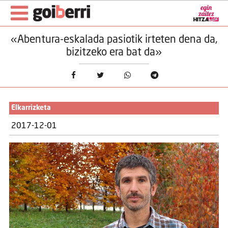
«Abentura-eskalada pasiotik irteten dena da,
bizitzeko era bat da»
Elkarrizketa
2017-12-01