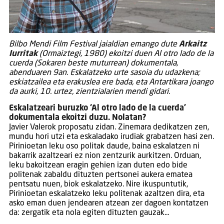
Bilbo Mendi Film Festival jaialdian emango dute
Arkaitz
Iurritak
(Ormaiztegi, 1980) ekoitzi duen Al otro lado de la
cuerda (Sokaren beste muturrean) dokumentala,
abenduaren 9an. Eskalatzeko urte sasoia du udazkena;
eskiatzailea eta erakuslea ere bada, eta Antartikara joango
da aurki, 10. urtez, zientzialarien mendi gidari.
Eskalatzeari buruzko ‘Al otro lado de la cuerda’
dokumentala ekoitzi duzu. Nolatan?
Javier Valerok proposatu zidan. Zinemara dedikatzen zen,
mundu hori utzi eta eskaladako irudiak grabatzen hasi zen.
Pirinioetan leku oso politak daude, baina eskalatzen ni
bakarrik azaltzeari ez nion zentzurik aurkitzen. Orduan,
leku bakoitzean eragin gehien izan duten edo bide
politenak zabaldu dituzten pertsonei aukera ematea
pentsatu nuen, biok eskalatzeko. Nire ikuspuntutik,
Pirinioetan eskalatzeko leku politenak azaltzen dira, eta
asko eman duen jendearen atzean zer dagoen kontatzen
da: zergatik eta nola egiten dituzten gauzak…