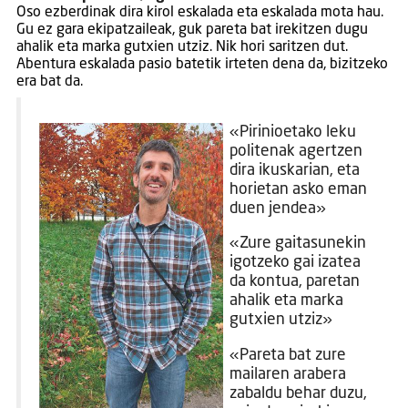
Oso ezberdinak dira kirol eskalada eta eskalada mota hau.
Gu ez gara ekipatzaileak, guk pareta bat irekitzen dugu
ahalik eta marka gutxien utziz. Nik hori saritzen dut.
Abentura eskalada pasio batetik irteten dena da, bizitzeko
era bat da.
«Pirinioetako leku
politenak agertzen
dira ikuskarian, eta
horietan asko eman
duen jendea»
«Zure gaitasunekin
igotzeko gai izatea
da kontua, paretan
ahalik eta marka
gutxien utziz»
«Pareta bat zure
mailaren arabera
zabaldu behar duzu,