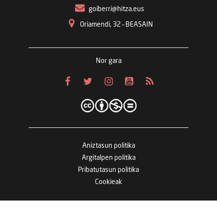
goiberri@hitza.eus
Oriamendi, 32 – BEASAIN
Nor gara
Aniztasun politika
Argitalpen politika
Pribatutasun politika
Cookieak