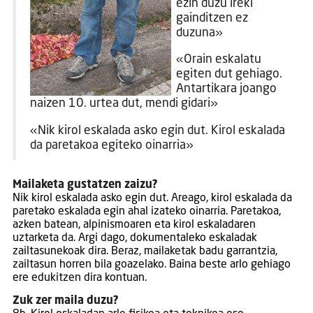
ezin duzu ireki
gainditzen ez
duzuna»
«Orain eskalatu
egiten dut gehiago.
Antartikara joango
naizen 10. urtea dut, mendi gidari»
«Nik kirol eskalada asko egin dut. Kirol eskalada
da paretakoa egiteko oinarria»
Mailaketa gustatzen zaizu?
Nik kirol eskalada asko egin dut. Areago, kirol eskalada da
paretako eskalada egin ahal izateko oinarria. Paretakoa,
azken batean, alpinismoaren eta kirol eskaladaren
uztarketa da. Argi dago, dokumentaleko eskaladak
zailtasunekoak dira. Beraz, mailaketak badu garrantzia,
zailtasun horren bila goazelako. Baina beste arlo gehiago
ere edukitzen dira kontuan.
Zuk zer maila duzu?