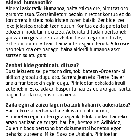
Alderdi humanotik?
Alderdi askotatik. Humanoa, baita etikoa ere, niretzat oso
garrantzitsua. ‘Zortzimiletan’ bezala, niretzat kontua ez da
tontorrera iristea; nola iristen zaren baizik. Zer bide, zer
joko jolastea erabakitzen duzun. Kontua ez da pareta bat
edozein modutan irekitzea. Aukeratu ditudan pertsonek
gauzak niri gustatzen zaizkidan bezala egiten dituzte;
ezberdin euren artean, baina interesgarri denek. Arlo oso-
oso teknikoa ere badago, baina alderdi humanoa asko
sartzen saiatu gara.
Zenbat kide gonbidatu dituzu?
Bost leku eta sei pertsona dira, toki batean –Ordesan– bi
alditan grabatu dugulako. Sarrera Jean eta Pierre Ravier
anaia frantsesekin egin dugu, Pirinioetan eskalada irauli
zutenekin. Eskaladako ikuspuntu hau ez delako gaur sortu;
iragan bat dauka, Ravier anaiena.
Zaila egin al zaizu lagun batzuk bakarrik aukeratzea?
Bai. Leku eta pertsona batzuk islatu nahi nituen,
Pirinioetan egin duten guztiagatik. Eduki dudan barneko
arazo bat izan da zergati hau bai, bestea ez. Adibidez,
Goierrin bada pertsona bat dokumental honetan egon
beharko zukeena: Mikel Saez de Urabain. Pirinioetan