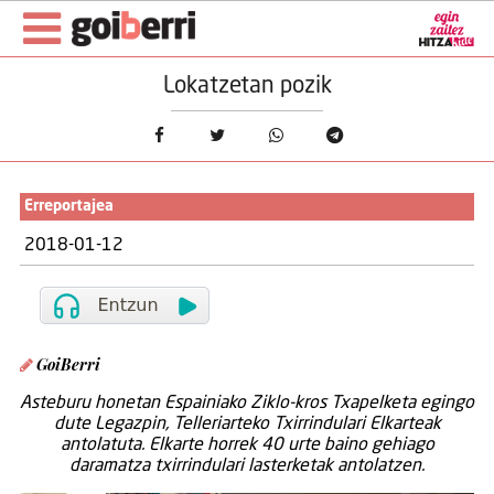
Lokatzetan pozik
Erreportajea
2018-01-12
GoiBerri
Asteburu honetan Espainiako Ziklo-kros Txapelketa egingo
dute Legazpin, Telleriarteko Txirrindulari Elkarteak
antolatuta. Elkarte horrek 40 urte baino gehiago
daramatza txirrindulari lasterketak antolatzen.