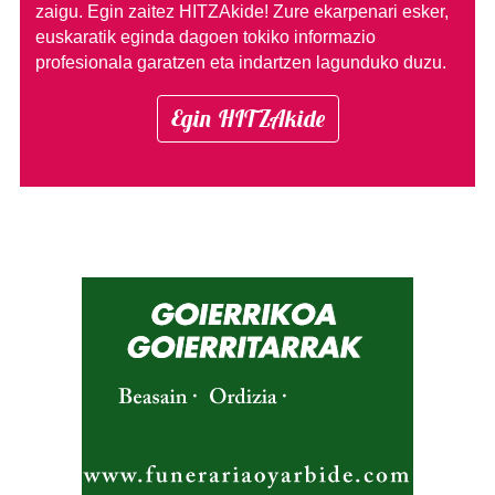
zaigu. Egin zaitez HITZAkide!
Zure ekarpenari esker,
euskaratik eginda dagoen tokiko informazio
profesionala garatzen eta indartzen lagunduko duzu.
Egin HITZAkide