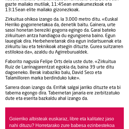
gazte mailako mutilak, 11:45ean emakumezkoak eta
13:15ean elite mailako gizonezkoak.
Zirkuitua ohikoa izango da. Ia 3.000 metro ditu. «Euskal
Herriko gogorrenetakoa da, denetik baitu. Gainera, urte
sasoi honetan bereziki gogorra egingo da. Garai bateko
zirkuituen antza handiagoa du egungoena baino. Egun
lauegiak dira. Herbeheretarrak dira egun indartsuenak eta
zirkuitu lau eta teknikoak atsegin dituzte. Gurea suitzarren
estilokoa da», azaldu du Agirreburualdek.
Faborito nagusia Felipe Orts dela uste dute. «Zirkuitua
Ruiz de Larrinagarentzat egokia da, baina 39 urte ditu
dagoeneko. Berak irabaziko balu, David Seco eta
Talamilloren marka berdinduko luke».
Sarrera doan izango da. Errifak salgai jarriko dituzte eta bi
taberna egongo dira. Tabernetan janaria ere zerbitzatuko
dute eta eserita bazkaldu ahal izango da.
Goierriko albisteak euskaraz, libre eta kalitatez jaso
nahi dituzu?
Horretarako zure babesa ezinbestekoa