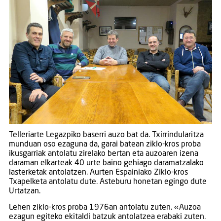
Telleriarte Legazpiko baserri auzo bat da. Txirrindularitza
munduan oso ezaguna da, garai batean ziklo-kros proba
ikusgarriak antolatu zirelako bertan eta auzoaren izena
daraman elkarteak 40 urte baino gehiago daramatzalako
lasterketak antolatzen. Aurten Espainiako Ziklo-kros
Txapelketa antolatu dute. Asteburu honetan egingo dute
Urtatzan.
Lehen ziklo-kros proba 1976an antolatu zuten. «Auzoa
ezagun egiteko ekitaldi batzuk antolatzea erabaki zuten.