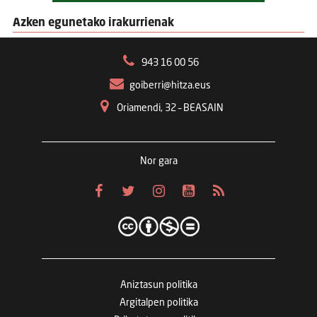
Azken egunetako irakurrienak
943 16 00 56
goiberri@hitza.eus
Oriamendi, 32 – BEASAIN
Nor gara
Aniztasun politika
Argitalpen politika