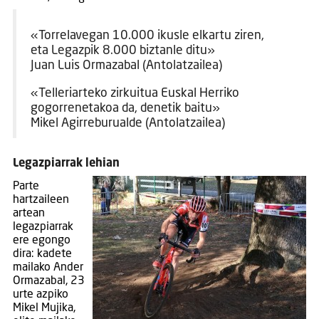
«Torrelavegan 10.000 ikusle elkartu ziren,
eta Legazpik 8.000 biztanle ditu»
Juan Luis Ormazabal (Antolatzailea)
«Telleriarteko zirkuitua Euskal Herriko
gogorrenetakoa da, denetik baitu»
Mikel Agirreburualde (Antolatzailea)
Legazpiarrak lehian
Parte
hartzaileen
artean
legazpiarrak
ere egongo
dira: kadete
mailako Ander
Ormazabal, 23
urte azpiko
Mikel Mujika,