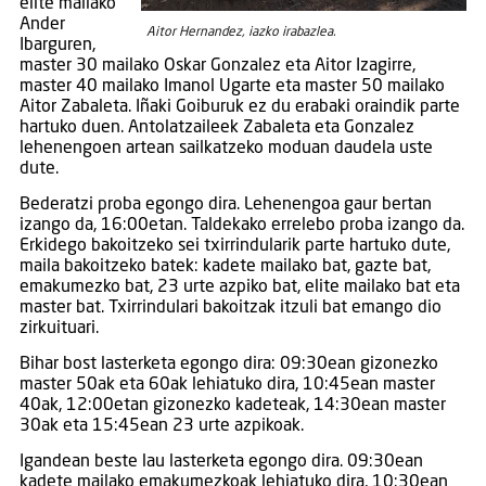
elite mailako
Ander
Aitor Hernandez, iazko irabazlea.
Ibarguren,
master 30 mailako Oskar Gonzalez eta Aitor Izagirre,
master 40 mailako Imanol Ugarte eta master 50 mailako
Aitor Zabaleta. Iñaki Goiburuk ez du erabaki oraindik parte
hartuko duen. Antolatzaileek Zabaleta eta Gonzalez
lehenengoen artean sailkatzeko moduan daudela uste
dute.
Bederatzi proba egongo dira. Lehenengoa gaur bertan
izango da, 16:00etan. Taldekako errelebo proba izango da.
Erkidego bakoitzeko sei txirrindularik parte hartuko dute,
maila bakoitzeko batek: kadete mailako bat, gazte bat,
emakumezko bat, 23 urte azpiko bat, elite mailako bat eta
master bat. Txirrindulari bakoitzak itzuli bat emango dio
zirkuituari.
Bihar bost lasterketa egongo dira: 09:30ean gizonezko
master 50ak eta 60ak lehiatuko dira, 10:45ean master
40ak, 12:00etan gizonezko kadeteak, 14:30ean master
30ak eta 15:45ean 23 urte azpikoak.
Igandean beste lau lasterketa egongo dira. 09:30ean
kadete mailako emakumezkoak lehiatuko dira, 10:30ean