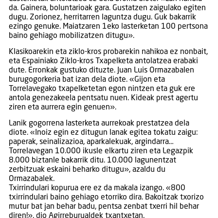
da. Gainera, boluntarioak gara. Gustatzen zaigulako egiten
dugu. Zorionez, herritarren laguntza dugu. Guk bakarrik
ezingo genuke. Maiatzaren 1eko lasterketan 100 pertsona
baino gehiago mobilizatzen ditugu».
Klasikoarekin eta ziklo-kros probarekin nahikoa ez nonbait,
eta Espainiako Ziklo-kros Txapelketa antolatzea erabaki
dute. Erronkak gustuko dituzte. Juan Luis Ormazabalen
burugogorkeria bat izan dela diote. «Gijon eta
Torrelavegako txapelketetan egon nintzen eta guk ere
antola genezakeela pentsatu nuen. Kideak prest agertu
ziren eta aurrera egin genuen».
Lanik gogorrena lasterketa aurrekoak prestatzea dela
diote. «Inoiz egin ez ditugun lanak egitea tokatu zaigu:
paperak, seinalizazioa, aparkalekuak, argindarra…
Torrelavegan 10.000 ikusle elkartu ziren eta Legazpik
8.000 biztanle bakarrik ditu. 10.000 lagunentzat
zerbitzuak eskaini beharko ditugu», azaldu du
Ormazabalek.
Txirrindulari kopurua ere ez da makala izango. «800
txirrindulari baino gehiago etorriko dira. Bakoitzak txorizo
mutur bat jan behar badu, pentsa zenbat txerri hil behar
diren!», dio Agirreburualdek txantxetan.