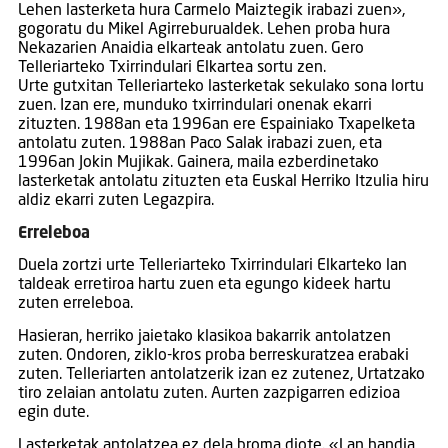
Lehen lasterketa hura Carmelo Maiztegik irabazi zuen»,
gogoratu du Mikel Agirreburualdek. Lehen proba hura
Nekazarien Anaidia elkarteak antolatu zuen. Gero
Telleriarteko Txirrindulari Elkartea sortu zen.
Urte gutxitan Telleriarteko lasterketak sekulako sona lortu
zuen. Izan ere, munduko txirrindulari onenak ekarri
zituzten. 1988an eta 1996an ere Espainiako Txapelketa
antolatu zuten. 1988an Paco Salak irabazi zuen, eta
1996an Jokin Mujikak. Gainera, maila ezberdinetako
lasterketak antolatu zituzten eta Euskal Herriko Itzulia hiru
aldiz ekarri zuten Legazpira.
Erreleboa
Duela zortzi urte Telleriarteko Txirrindulari Elkarteko lan
taldeak erretiroa hartu zuen eta egungo kideek hartu
zuten erreleboa.
Hasieran, herriko jaietako klasikoa bakarrik antolatzen
zuten. Ondoren, ziklo-kros proba berreskuratzea erabaki
zuten. Telleriarten antolatzerik izan ez zutenez, Urtatzako
tiro zelaian antolatu zuten. Aurten zazpigarren edizioa
egin dute.
Lasterketak antolatzea ez dela broma diote. «Lan handia