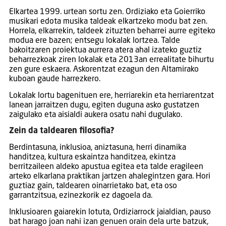
Elkartea 1999. urtean sortu zen. Ordiziako eta Goierriko
musikari edota musika taldeak elkartzeko modu bat zen.
Horrela, elkarrekin, taldeek zituzten beharrei aurre egiteko
modua ere bazen; entsegu lokalak lortzea. Talde
bakoitzaren proiektua aurrera atera ahal izateko guztiz
beharrezkoak ziren lokalak eta 2013an errealitate bihurtu
zen gure eskaera. Askorentzat ezagun den Altamirako
kuboan gaude harrezkero.
Lokalak lortu bagenituen ere, herriarekin eta herriarentzat
lanean jarraitzen dugu, egiten duguna asko gustatzen
zaigulako eta aisialdi aukera osatu nahi dugulako.
Zein da taldearen filosofia?
Berdintasuna, inklusioa, aniztasuna, herri dinamika
handitzea, kultura eskaintza handitzea, ekintza
berritzaileen aldeko apustua egitea eta talde eragileen
arteko elkarlana praktikan jartzen ahalegintzen gara. Hori
guztiaz gain, taldearen oinarrietako bat, eta oso
garrantzitsua, ezinezkorik ez dagoela da.
Inklusioaren gaiarekin lotuta, Ordiziarrock jaialdian, pauso
bat harago joan nahi izan genuen orain dela urte batzuk,