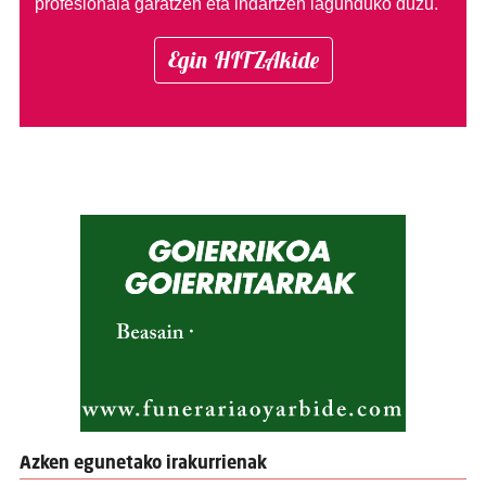
profesionala garatzen eta indartzen lagunduko duzu.
Egin HITZAkide
Azken egunetako irakurrienak