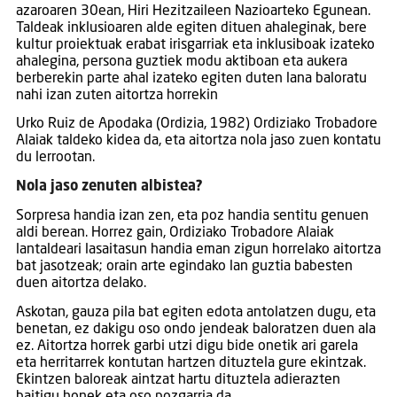
azaroaren 30ean, Hiri Hezitzaileen Nazioarteko Egunean.
Taldeak inklusioaren alde egiten dituen ahaleginak, bere
kultur proiektuak erabat irisgarriak eta inklusiboak izateko
ahalegina, persona guztiek modu aktiboan eta aukera
berberekin parte ahal izateko egiten duten lana baloratu
nahi izan zuten aitortza horrekin
Urko Ruiz de Apodaka (Ordizia, 1982) Ordiziako Trobadore
Alaiak taldeko kidea da, eta aitortza nola jaso zuen kontatu
du lerrootan.
Nola jaso zenuten albistea?
Sorpresa handia izan zen, eta poz handia sentitu genuen
aldi berean. Horrez gain, Ordiziako Trobadore Alaiak
lantaldeari lasaitasun handia eman zigun horrelako aitortza
bat jasotzeak; orain arte egindako lan guztia babesten
duen aitortza delako.
Askotan, gauza pila bat egiten edota antolatzen dugu, eta
benetan, ez dakigu oso ondo jendeak baloratzen duen ala
ez. Aitortza horrek garbi utzi digu bide onetik ari garela
eta herritarrek kontutan hartzen dituztela gure ekintzak.
Ekintzen baloreak aintzat hartu dituztela adierazten
baitigu honek eta oso pozgarria da.