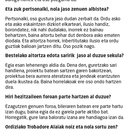
Eta zuk pertsonalki, nola jaso zenuen albistea?
Pertsonalki, oso gustura jaso dudan zerbait da. Ordu asko
eta asko eskaintzen dizkiot elkarteari, ilusio handiz,
borondatez, nik nahi dudalako, inorrek ez bainau
behartzen, baina aitortu behar dut denbora asko ematen
diodala. Eta aitortza horrek, inbertitutako ilusio eta ordu
guztiak balioan jartzen ditu. Oso pozik nago.
Bestelako aitortza edota saririk jaso al duzue sekula?
Egia esan lehenengo aldia da. Dena den, guretzako sari
handiena, proiektu batean sartzen garen bakoitzean,
proiektua bera aurrera ateratzea eta jendeak erantzuten
duela ikustea da. Baina horrelakoak ere oso ondo hartzen
dira.
Hiri hezitzaileen foroan parte hartzen al duzue?
Ezagutzen genuen foroa, bileraren batean ere parte hartu
izan dugu, baina egia da ez garela parte aktibo bat.
Horregatik, gure lana baloratu izana are handiagoa izan da.
Ordiziako Trobadore Alaiak noiz eta nola sortu zen?