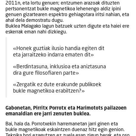
2011n, eta lortu genuen; entzumen arazoak dituzten
pertsonentzat bukle magnetikoa lehenengo aldiz ipini
genuen gizartearen espektro gehiagotara iritsi nahian, eta
ahal dela demostratu dugu.
Buklea Malagako lagun batzuek uzten digute eta haiei ere
eskerrak eman nahi dizkiegu.
«Honek guztiak ilusio handia egiten dit
eta jarraitzeko indarra ematen dit»
«Berdintasuna, inklusioa eta aniztasuna
dira gure filosofiaren parte»
«Zergatik ez dute erakunde publikoek
bukle magnetikoa erabiltzen?»
Gabonetan, Pirritx Porrotx eta Marimotots pailazoen
emanaldian ere jarri zenuten buklea.
Bai, hala da. Porrotxekin harremanetan jarri ginen eta
bukle magnetikoak eskaintzen duenaz hitz egin genion.
Teknika hori ezagutzen ez zuela esan zigun berak, eta oso