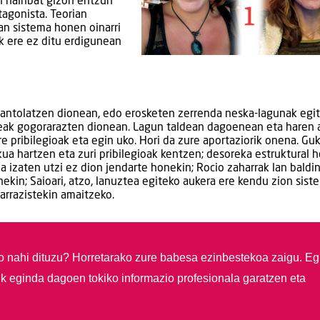
n hainbat gizon entzun
tagonista. Teorian
an sistema honen oinarri
ak ere ez ditu erdigunean
 antolatzen dionean, edo erosketen zerrenda neska-lagunak egi
eak gogorarazten dionean. Lagun taldean dagoenean eta haren 
pribilegioak eta egin uko. Hori da zure aportaziorik onena. Guk
kua hartzen eta zuri pribilegioak kentzen; desoreka estruktural 
 izaten utzi ez dion jendarte honekin; Rocio zaharrak lan baldi
kin; Saioari, atzo, lanuztea egiteko aukera ere kendu zion sist
 arrazistekin amaitzeko.
so nahi dituzu?
Horretarako zure babesa ezinbestekoa zaigu. Eg
ik eginda dagoen tokiko informazio profesionala garatzen eta