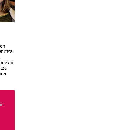
ten
ahotsa
,
honekin
ntza
ema
in