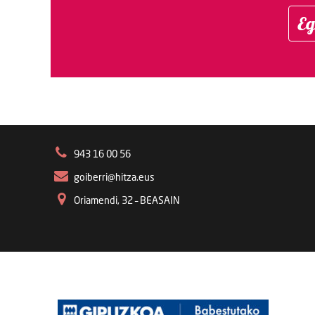
Eg
943 16 00 56
goiberri@hitza.eus
Oriamendi, 32 – BEASAIN