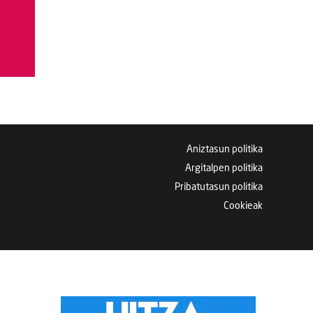
Aniztasun politika
Argitalpen politika
Pribatutasun politika
Cookieak