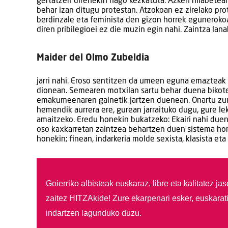
gertatzen direnekin nago kezkatuta. Azken hilabetea
behar izan ditugu protestan. Atzokoan ez zirelako pro
berdinzale eta feminista den gizon horrek eguneroko
diren pribilegioei ez die muzin egin nahi. Zaintza lan
Maider del Olmo Zubeldia
jarri nahi. Eroso sentitzen da umeen eguna emazteak
dionean. Semearen motxilan sartu behar duena bikot
emakumeenaren gainetik jartzen duenean. Onartu zure 
hemendik aurrera ere, gurean jarraituko dugu, gure le
amaitzeko. Eredu honekin bukatzeko: Ekairi nahi duena
oso kaxkarretan zaintzea behartzen duen sistema hone
honekin; finean, indarkeria molde sexista, klasista eta
Goierriko albisteak euskaraz, libre eta kalitatez ja
zaitez HITZAkide!
Zure ekarpenari esker, euskarat
indartzen lagunduko duzu.