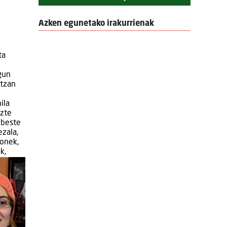
Azken egunetako irakurrienak
ta
gun
ntzan
ila
uzte
 beste
ezala,
honek,
k,