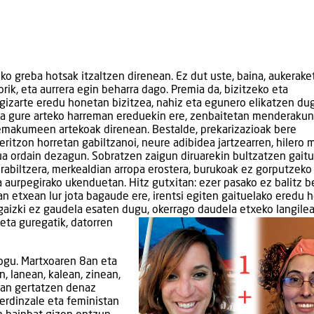
o greba hotsak itzaltzen direnean. Ez dut uste, baina, aukerake
ik, eta aurrera egin beharra dago. Premia da, bizitzeko eta
gizarte eredu honetan bizitzea, nahiz eta egunero elikatzen du
ta gure arteko harreman ereduekin ere, zenbaitetan menderaku
ta emakumeen artekoak direnean. Bestalde, prekarizazioak bere
ritzon horretan gabiltzanoi, neure adibidea jartzearren, hilero m
ua ordain dezagun. Sobratzen zaigun diruarekin bultzatzen gait
rabiltzera, merkealdian arropa erostera, burukoak ez gorputzeko
a aurpegirako ukenduetan. Hitz gutxitan: ezer pasako ez balitz b
n etxean lur jota bagaude ere, irentsi egiten gaituelako eredu 
 gaizki ez gaudela esaten dugu, okerrago daudela etxeko langilea
eta guregatik, datorren
iogu. Martxoaren 8an eta
, lanean, kalean, zinean,
ean gertatzen denaz
 berdinzale eta feministan