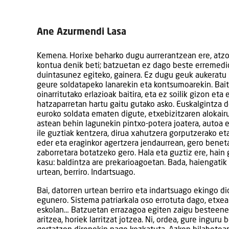
Ane Azurmendi Lasa
Kemena. Horixe beharko dugu aurrerantzean ere, atzok
kontua denik beti; batzuetan ez dago beste erremedior
duintasunez egiteko, gainera. Ez dugu geuk aukeratu 
geure soldatapeko lanarekin eta kontsumoarekin. Bai
oinarritutako erlazioak baitira, eta ez soilik gizon e
hatzaparretan hartu gaitu gutako asko. Euskalgintza de
euroko soldata ematen digute, etxebizitzaren alokair
astean behin lagunekin pintxo-potera joatera, autoa e
ile guztiak kentzera, dirua xahutzera gorputzerako et
eder eta eraginkor agertzera jendaurrean, gero beneta
zaborretara botatzeko gero. Hala eta guztiz ere, hain
kasu: baldintza are prekarioagoetan.
Bada, haiengatik 
urtean, berriro. Indartsuago.
Bai, datorren urtean berriro eta indartsuago ekingo d
egunero. Sistema patriarkala oso errotuta dago, etxean
eskolan… Batzuetan errazagoa egiten zaigu besteen
aritzea, horiek larritzat jotzea. Ni, ordea, gure inguru