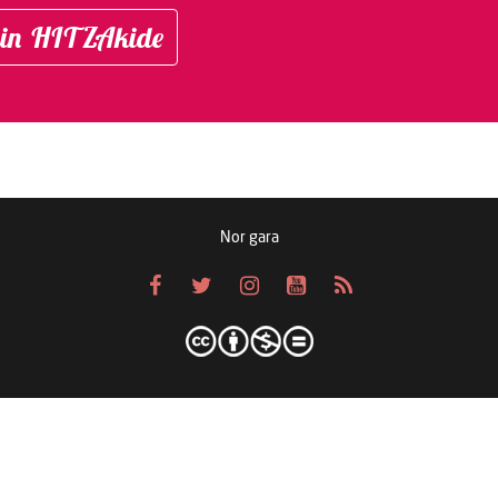
in HITZAkide
Nor gara