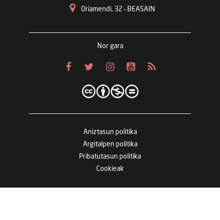
Oriamendi, 32 – BEASAIN
Nor gara
Aniztasun politika
Argitalpen politika
Pribatutasun politika
Cookieak