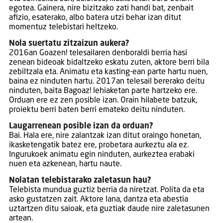
egotea. Gainera, nire bizitzako zati handi bat, zenbait
afizio, esaterako, albo batera utzi behar izan ditut
momentuz telebistari heltzeko.
Nola suertatu zitzaizun aukera?
2016an Goazen! telesailaren denboraldi berria hasi
zenean bideoak bidaltzeko eskatu zuten, aktore berri bila
zebiltzala eta. Animatu eta kasting-ean parte hartu nuen,
baina ez ninduten hartu. 2017an telesail bererako deitu
ninduten, baita Bagoaz! lehiaketan parte hartzeko ere.
Orduan ere ez zen posible izan. Orain hilabete batzuk,
proiektu berri baten berri emateko deitu ninduten.
Laugarrenean posible izan da orduan?
Bai. Hala ere, nire zalantzak izan ditut oraingo honetan,
ikasketengatik batez ere, probetara aurkeztu ala ez.
Ingurukoek animatu egin ninduten, aurkeztea erabaki
nuen eta azkenean, hartu naute.
Nolatan telebistarako zaletasun hau?
Telebista mundua guztiz berria da niretzat. Polita da eta
asko gustatzen zait. Aktore lana, dantza eta abestia
uztartzen ditu saioak, eta guztiak daude nire zaletasunen
artean.