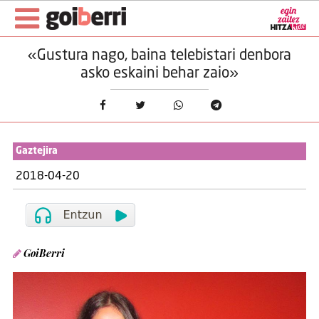
«Gustura nago, baina telebistari denbora
asko eskaini behar zaio»
Gaztejira
2018-04-20
GoiBerri