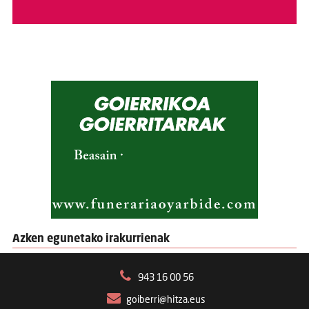
Azken egunetako irakurrienak
943 16 00 56
goiberri@hitza.eus