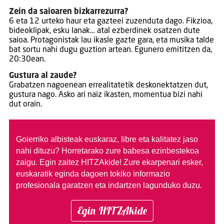
Zein da saioaren bizkarrezurra?
6 eta 12 urteko haur eta gazteei zuzenduta dago. Fikzioa,
bideoklipak, esku lanak… atal ezberdinek osatzen dute
saioa. Protagonistak lau ikasle gazte gara, eta musika talde
bat sortu nahi dugu guztion artean. Egunero emititzen da,
20:30ean.
Gustura al zaude?
Grabatzen nagoenean errealitatetik deskonektatzen dut,
gustura nago. Asko ari naiz ikasten, momentua bizi nahi
dut orain.
Goierriko albisteak euskaraz, libre eta kalitatez jaso
nahi dituzu?
Horretarako zure babesa ezinbestekoa
zaigu. Egin zaitez HITZAkide!
Zure ekarpenari esker,
euskaratik eginda dagoen tokiko informazio
profesionala garatzen eta indartzen lagunduko duzu.
Egin HITZAkide