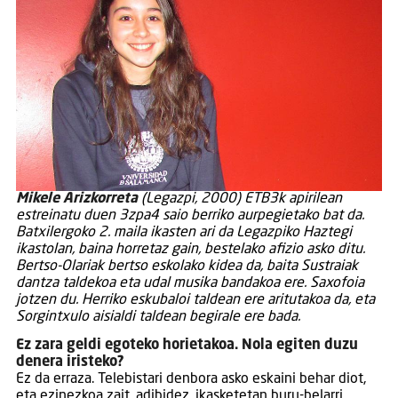
Mikele Arizkorreta
(Legazpi, 2000) ETB3k apirilean
estreinatu duen 3zpa4 saio berriko aurpegietako bat da.
Batxilergoko 2. maila ikasten ari da Legazpiko Haztegi
ikastolan, baina horretaz gain, bestelako afizio asko ditu.
Bertso-Olariak bertso eskolako kidea da, baita Sustraiak
dantza taldekoa eta udal musika bandakoa ere. Saxofoia
jotzen du. Herriko eskubaloi taldean ere aritutakoa da, eta
Sorgintxulo aisialdi taldean begirale ere bada.
Ez zara geldi egoteko horietakoa. Nola egiten duzu
denera iristeko?
Ez da erraza. Telebistari denbora asko eskaini behar diot,
eta ezinezkoa zait, adibidez, ikasketetan buru-belarri