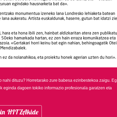
guruan egindako hausnarketa bat da».
arentzako monumentua izeneko lana Londresko lehiaketa batean
ana aukeratu. Artista euskaldunak, haserre, gutun bat idatzi zi
 hara eta hona ibili zen, hainbat aldizkaritan atera zen publikat
 50eko hamarkada hartan, ez zen hain erraza komunikatzea eta
zoia. «Gertakari horri keinu bat egin nahian, behingoagatik Ote
 Mendizabalek.
n ez da nolanahikoa, eta proiektu honek agerian uzten du hori».
so nahi dituzu?
Horretarako zure babesa ezinbestekoa zaigu. Eg
ik eginda dagoen tokiko informazio profesionala garatzen eta
in HITZAkide