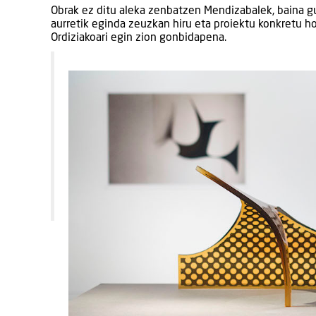
Obrak ez ditu aleka zenbatzen Mendizabalek, baina gu
aurretik eginda zeuzkan hiru eta proiektu konkretu h
Ordiziakoari egin zion gonbidapena.