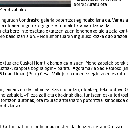
berreskuratu eta
 Mendizabalek.
inguruan Londresko galeria batentzat egindako lana da. Venezi
ra obraren inguruko gogoeta formaletik abiatutakoa da.
u eta bere interesetara ekartzen zuen lehenengo aldia zela kont
 ere balio izan zion. «Monumentuaren inguruko kezka edo arazoa
ektua ere Euskal Herritik kanpo egin zuen. Mendizabalek berak a
uztiak, kanpora begira egin» baititu. Agoramakia Sao Paoloko (Br
961ean Liman (Peru) Cesar Vallejoren omenez egin zuen eskultu
in, amaitzen da ibilbidea. Kasu honetan, obrak egiteko orduan O
ndizabalek. «Pieza zati eta ebakinak dira, funtsean eskultorikoa
entzen dutenak, eta itxuraz artelanaren potentzial sinbolikoa 
rdiziarrak.
 Gutun bat bere helmugara iristen da du izena, eta « Oteizak