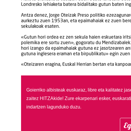
Londresko lehiaketa batera bidalitako gutun baten in
Antza denez, Jorge Oteizak Preso politiko ezezagun
aurkeztu zuen 1953an, eta epaimahaiak ez zuen bere l
sekulakoak esaten.
«Gutun hori ordea ez zen sekula haien eskuetara iritsi,
polemika ere sortu zuen», gogoratu du Mendizabalek.
hori izango da epaimahaiak gutuna ez jasotzearen arra
gutuna inglesera eraman eta birpublikatu» egin zuen
«Oteizaren eragina, Euskal Herrian bertan eta kanpoa
Goierriko albisteak euskaraz, libre eta kalitatez ja
zaitez HITZAkide!
Zure ekarpenari esker, euskarat
indartzen lagunduko duzu.
Eg