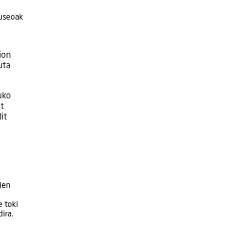
museoak
ion
uta
uko
t
it
ien
e toki
ira.