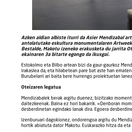
Azken aldian albiste iturri da Asier Mendizabal art
antolatutako eskultura monumentalaren Artweeken
Bestalde, Makotu izeneko erakusketa du jarrita 
ekainaren 3a bitarte egongo da ikusgai.
Estokolmo eta Bilbo artean bizi da gaur-gaurkoz Mendi
irakaslea da, eta hilabetean pare bat aste han ematen
Burubelarri ari baita bere hurrengo proiektuetan lane
Oteizaren legatua
Mendizabalek berak argitu duenez, bizitzako moment
daitezkeenak. Baina ez hori bakarrik. «Denboran mom
desberdinetan egindako lanak dira. Egoera desberdinei
Izenburuari dagokionez, ondorengoa argitu du Mendizab
hortik abiatuta dator Makotu. Euskarazko hitza da eta