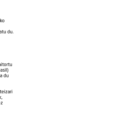
ako
atu du.
itortu
asil)
ra du
teizari
k,
ez