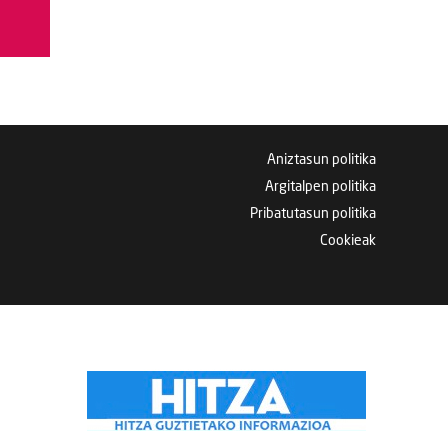
Aniztasun politika
Argitalpen politika
Pribatutasun politika
Cookieak