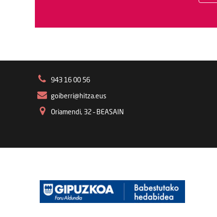
943 16 00 56
goiberri@hitza.eus
Oriamendi, 32 – BEASAIN