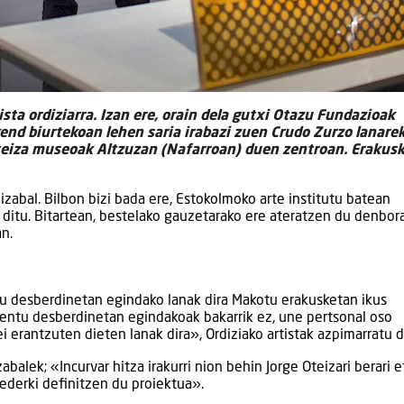
ista ordiziarra. Izan ere, orain dela gutxi Otazu Fundazioak
d biurtekoan lehen saria irabazi zuen Crudo Zurzo lanarek
Oteiza museoak Altzuzan (Nafarroan) duen zentroan. Erakus
zabal. Bilbon bizi bada ere, Estokolmoko arte institutu batean
 ditu. Bitartean, bestelako gauzetarako ere ateratzen du denbora
an.
u desberdinetan egindako lanak dira Makotu erakusketan ikus
entu desberdinetan egindakoak bakarrik ez, une pertsonal oso
 erantzuten dieten lanak dira», Ordiziako artistak azpimarratu 
alek; «Incurvar hitza irakurri nion behin Jorge Oteizari berari e
 ederki definitzen du proiektua».