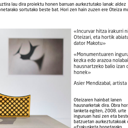
ztira lau dira proiektu honen barruan aurkeztutako lanak: aldez
onetarako sortutako beste bat. Hori zen hain zuzen ere Oteiza 
«Incurvar hitza irakurri n
Oteizari, eta hortik abiat
dator Makotu»
«Monumentuaren ingur
kezka edo arazoa nolabai
hausnartzeko balio izan d
honek»
Asier Mendizabal, artista
Oteizaren hainbat lanen
hausnarketak dira. Obra hor
lanketa egiten, 2008. urte
inguruan hasi zen eta best
batzuetan aurkeztutakoak d
«Erakusketa honetarako