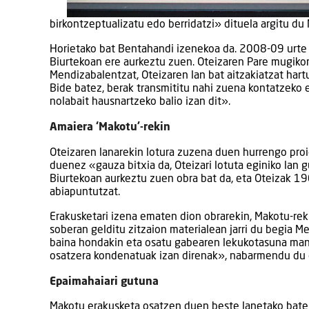
birkontzeptualizatu edo berridatzi» dituela argitu du
Horietako bat Bentahandi izenekoa da. 2008-09 urte 
Biurtekoan ere aurkeztu zuen. Oteizaren Pare mugikor
Mendizabalentzat, Oteizaren lan bat aitzakiatzat hart
Bide batez, berak transmititu nahi zuena kontatzeko
nolabait hausnartzeko balio izan dit».
Amaiera ‘Makotu’-rekin
Oteizaren lanarekin lotura zuzena duen hurrengo proi
duenez «gauza bitxia da, Oteizari lotuta eginiko lan g
Biurtekoan aurkeztu zuen obra bat da, eta Oteizak 1
abiapuntutzat.
Erakusketari izena ematen dion obrarekin, Makotu-rek
soberan gelditu zitzaion materialean jarri du begia Me
baina hondakin eta osatu gabearen lekukotasuna mant
osatzera kondenatuak izan direnak», nabarmendu du o
Epaimahaiari gutuna
Makotu erakusketa osatzen duen beste lanetako batek