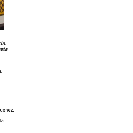
in.
keta
.
duenez.
ta