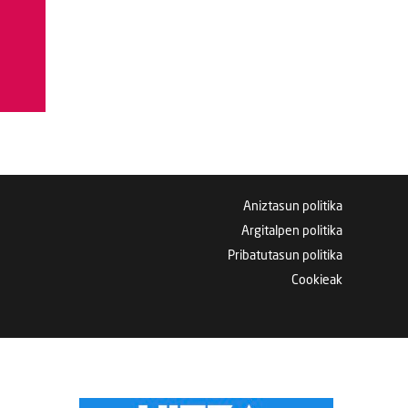
Aniztasun politika
Argitalpen politika
Pribatutasun politika
Cookieak