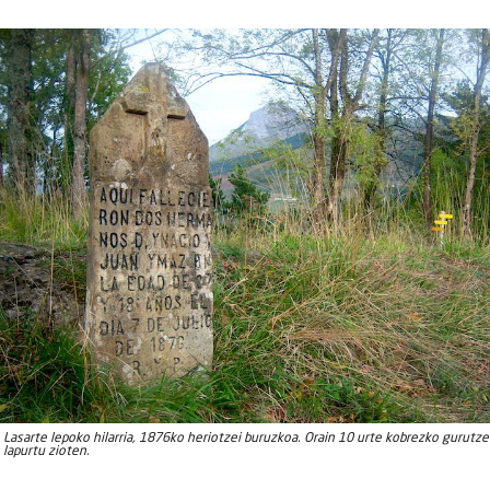
Lasarte lepoko hilarria, 1876ko heriotzei buruzkoa. Orain 10 urte kobrezko gurutze
lapurtu zioten.