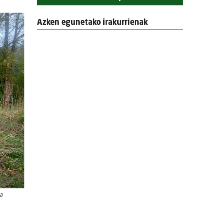
Azken egunetako irakurrienak
a