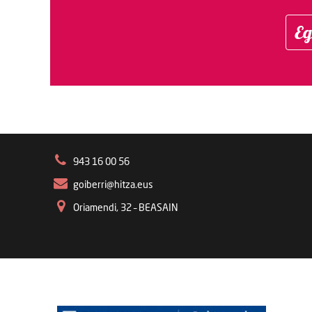
Eg
943 16 00 56
goiberri@hitza.eus
Oriamendi, 32 – BEASAIN