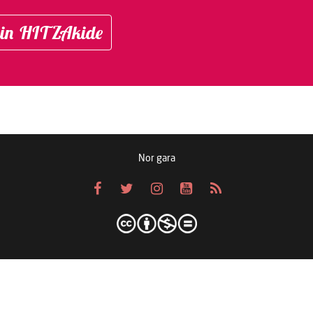
in HITZAkide
Nor gara