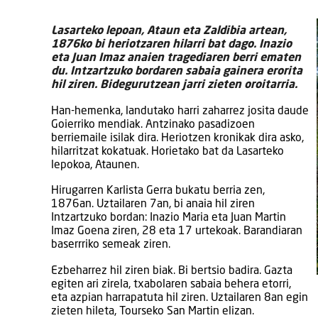
Lasarteko lepoan, Ataun eta Zaldibia artean,
1876ko bi heriotzaren hilarri bat dago. Inazio
eta Juan Imaz anaien tragediaren berri ematen
du. Intzartzuko bordaren sabaia gainera erorita
hil ziren. Bidegurutzean jarri zieten oroitarria.
Han-hemenka, landutako harri zaharrez josita daude
Goierriko mendiak. Antzinako pasadizoen
berriemaile isilak dira. Heriotzen kronikak dira asko,
hilarritzat kokatuak. Horietako bat da Lasarteko
lepokoa, Ataunen.
Hirugarren Karlista Gerra bukatu berria zen,
1876an. Uztailaren 7an, bi anaia hil ziren
Intzartzuko bordan: Inazio Maria eta Juan Martin
Imaz Goena ziren, 28 eta 17 urtekoak. Barandiaran
baserrriko semeak ziren.
Ezbeharrez hil ziren biak. Bi bertsio badira. Gazta
egiten ari zirela, txabolaren sabaia behera etorri,
eta azpian harrapatuta hil ziren. Uztailaren 8an egin
zieten hileta, Tourseko San Martin elizan.