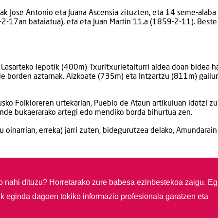
ak Jose Antonio eta Juana Ascensia zituzten, eta 14 seme-alaba
-2-17an bataiatua), eta eta Juan Martin 11.a (1859-2-11). Beste
asarteko lepotik (400m) Txuritxurietaiturri aldea doan bidea ha
ude borden aztarnak. Aizkoate (735m) eta Intzartzu (811m) gailu
sko Folkloreren urtekarian, Pueblo de Ataun artikuluan idatzi z
ende bukaerarako artegi edo mendiko borda bihurtua zen.
du oinarrian, erreka) jarri zuten, bidegurutzea delako, Amundarain
so nahi dituzu?
Horretarako zure babesa ezinbestekoa zaigu. Eg
ik eginda dagoen tokiko informazio profesionala garatzen eta