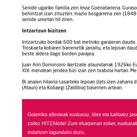
Senide ugariko familia zen Imaz Goenatarrena. Guraso
behintzat izan zituzten. Inazio bosgarrena zen (1848
senide umetan hil ziren.
Intzartzun bizitzen
Intzartzuko bordak 600 bat metroko garaieran daude. L
Troskaeta kobaren barrenetik jarraitu, eta lepoan da
beste aldera dago borden parajea.
Juan Arin Dorronsoro ikertzaile ataundarrak 1926ko Eu
XIX. mendean jendea bizi izan zen txabola hartan. M
Bi anaien hilarria Lasarteko lepoan (lats izen zaharra 
(Ataun) eta Kobaegi (Zaldibia) baserrien artean.
Goierriko albisteak euskaraz, libre eta kalitatez ja
zaitez HITZAkide!
Zure ekarpenari esker, euskarat
indartzen lagunduko duzu.