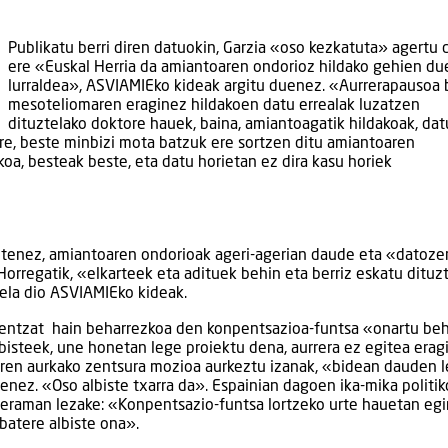
Publikatu berri diren datuokin, Garzia «oso kezkatuta» agertu d
ere «Euskal Herria da amiantoaren ondorioz hildako gehien du
lurraldea», ASVIAMIEko kideak argitu duenez. «Aurrerapausoa b
mesoteliomaren eraginez hildakoen datu errealak luzatzen
dituztelako doktore hauek, baina, amiantoagatik hildakoak, dat
ere, beste minbizi mota batzuk ere sortzen ditu amiantoaren
koa, besteak beste, eta datu horietan ez dira kasu horiek
utenez, amiantoaren ondorioak ageri-agerian daude eta «datoze
Horregatik, «elkarteek eta adituek behin eta berriz eskatu dituz
dela dio ASVIAMIEko kideak.
mentzat hain beharrezkoa den konpentsazioa-funtsa «onartu be
bisteek, une honetan lege proiektu dena, aurrera ez egitea erag
aren aurkako zentsura mozioa aurkeztu izanak, «bidean dauden 
nez. «Oso albiste txarra da». Espainian dagoen ika-mika politi
a eraman lezake: «Konpentsazio-funtsa lortzeko urte hauetan eg
batere albiste ona».