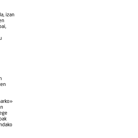
a, izan
en
ai,
u
n
ten
harko»
in
lege
koak
indako