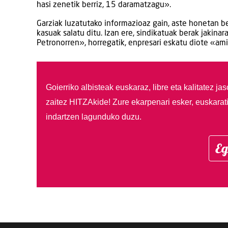
hasi zenetik berriz, 15 daramatzagu».
Garziak luzatutako informazioaz gain, aste honetan be
kasuak salatu ditu. Izan ere, sindikatuak berak jakinar
Petronorren», horregatik, enpresari eskatu diote «am
Goierriko albisteak euskaraz, libre eta kalitatez ja
zaitez HITZAkide!
Zure ekarpenari esker, euskarat
indartzen lagunduko duzu.
Eg