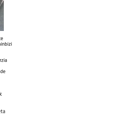
te
inbizi
rzia
 de
k
eta