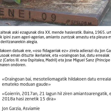
alteak aski ezagunak dira XX. mende hasieratik. Baina, 1965. ur
k ipini zuen ageri-agerian, amianto zuntzak arnastu eta pleura-m
deritzanarekin alegia.
akoen datuak ere, «oso fidagarriak ez» zirela adierazi du Jon Ga
usoak eman dituzte ikerlariek, eta «oraingoan bai, datu errealak
arlos III. ena Ospitalea, Madril) eta Jose Miguel Sanz (Principe
anaren ondoren.
«Oraingoan bai, mesoteliomagatik hildakoen datu erreala
emateko moduan gaude»
«Goierrin, 2017an, 21 lagun hil ziren amiantoarengatik, 
2018a hasi zenetik 15 dira»
Jon Garzia, Asviamie