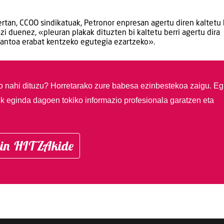
rtan, CCOO sindikatuak, Petronor enpresan agertu diren kaltetu 
azi duenez, «pleuran plakak dituzten bi kaltetu berri agertu dira
iantoa erabat kentzeko egutegia ezartzeko».
so nahi dituzu?
Horretarako zure babesa ezinbestekoa zaigu. Eg
ik eginda dagoen tokiko informazio profesionala garatzen eta
in HITZAkide