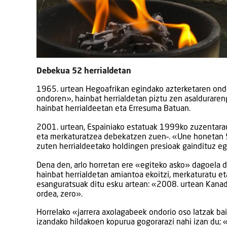
Debekua 52 herrialdetan
1965. urtean Hegoafrikan egindako azterketaren ondo
ondoren», hainbat herrialdetan piztu zen asalduraren
hainbat herrialdeetan eta Erresuma Batuan.
2001. urtean, Espainiako estatuak 1999ko zuzentara
eta merkaturatzea debekatzen zuen–. «Une honetan 5
zuten herrialdeetako holdingen presioak gaindituz eg
Dena den, arlo horretan ere «egiteko asko» dagoela
hainbat herrialdetan amiantoa ekoitzi, merkaturatu e
esanguratsuak ditu esku artean: «2008. urtean Kanad
ordea, zero».
Horrelako «jarrera axolagabeek ondorio oso latzak bai
izandako hildakoen kopurua gogorarazi nahi izan du;