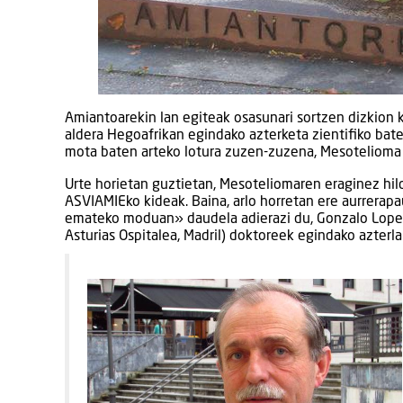
Amiantoarekin lan egiteak osasunari sortzen dizkion k
aldera Hegoafrikan egindako azterketa zientifiko bate
mota baten arteko lotura zuzen-zuzena, Mesotelioma 
Urte horietan guztietan, Mesoteliomaren eraginez hild
ASVIAMIEko kideak. Baina, arlo horretan ere aurrerapa
emateko moduan» daudela adierazi du, Gonzalo Lopez (C
Asturias Ospitalea, Madril) doktoreek egindako azterl