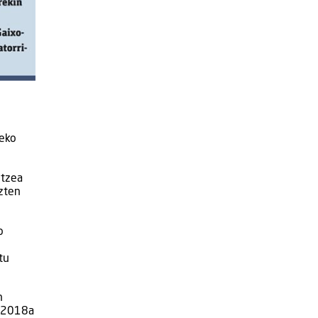
deko
ltzea
zten
o
tu
n
, 2018a