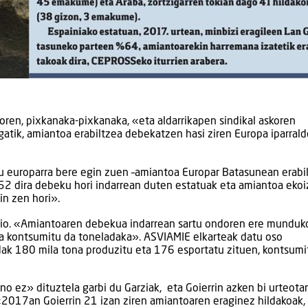
ren, pixkanaka-pixkanaka, «eta aldarrikapen sindikal askoren
gatik, amiantoa erabiltzea debekatzen hasi ziren Europa iparral
u europarra bere egin zuen –amiantoa Europar Batasunean erabi
2 dira debeku hori indarrean duten estatuak eta amiantoa ekoi
in zen hori».
 dio. «Amiantoaren debekua indarrean sartu ondoren ere munduk
ta kontsumitu da toneladaka». ASVIAMIE elkarteak datu oso
ak 180 mila tona produzitu eta 176 esportatu zituen, kontsumi
no ez» dituztela garbi du Garziak, eta Goierrin azken bi urteota
 «2017an Goierrin 21 izan ziren amiantoaren eraginez hildakoak