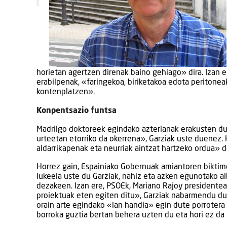
horietan agertzen direnak baino gehiago» dira. Izan 
erabilpenak, «faringekoa, biriketakoa edota peritonea
kontenplatzen».
Konpentsazio funtsa
Madrilgo doktoreek egindako azterlanak erakusten d
urteetan etorriko da okerrena», Garziak uste duenez. 
aldarrikapenak eta neurriak aintzat hartzeko ordua» 
Horrez gain, Espainiako Gobernuak amiantoren bikti
lukeela uste du Garziak, nahiz eta azken egunotako al
dezakeen. Izan ere, PSOEk, Mariano Rajoy presidente
proiektuak eten egiten ditu», Garziak nabarmendu due
orain arte egindako «lan handia» egin dute porroter
borroka guztia bertan behera uzten du eta hori ez da 