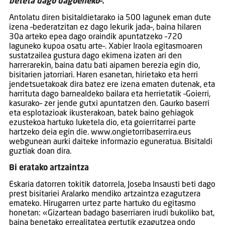
beteta dago dagoeneko–.
Antolatu diren bisitaldietarako ia 500 lagunek eman dute
izena –bederatzitan ez dago lekurik jada–, baina hilaren
30a arteko epea dago oraindik apuntatzeko –720
laguneko kupoa osatu arte–. Xabier Iraola egitasmoaren
sustatzailea gustura dago ekimena izaten ari den
harrerarekin, baina datu bati aipamen berezia egin dio,
bisitarien jatorriari. Haren esanetan, hirietako eta herri
jendetsuetakoak dira batez ere izena ematen dutenak, eta
harrituta dago barnealdeko bailara eta herrietatik –Goierri,
kasurako– zer jende gutxi apuntatzen den. Gaurko baserri
eta esplotazioak ikusterakoan, batek baino gehiagok
ezustekoa hartuko luketela dio, eta goierritarrei parte
hartzeko deia egin die. www.ongietorribaserrira.eus
webgunean aurki daiteke informazio eguneratua. Bisitaldi
guztiak doan dira.
Bi eratako artzaintza
Eskaria datorren tokitik datorrela, Joseba Insausti beti dago
prest bisitariei Aralarko mendiko artzaintza ezagutzera
emateko. Hirugarren urtez parte hartuko du egitasmo
honetan: «Gizartean badago baserriaren irudi bukoliko bat,
baina benetako errealitatea gertutik ezagutzea ondo