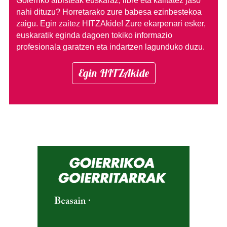
Goierriko albisteak euskaraz, libre eta kalitatez jaso
nahi dituzu?
Horretarako zure babesa ezinbestekoa
zaigu. Egin zaitez HITZAkide!
Zure ekarpenari esker,
euskaratik eginda dagoen tokiko informazio
profesionala garatzen eta indartzen lagunduko duzu.
Egin HITZAkide