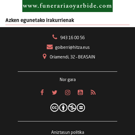
Azken egunetako irakurrienak
943 16 00 56
goiberri@hitza.eus
Oriamendi, 32 – BEASAIN
Nor gara
Aniztasun politika