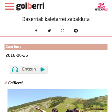
Baserriak kaletarrei zabalduta
Gure lurra
2018-06-26
GoiBerri