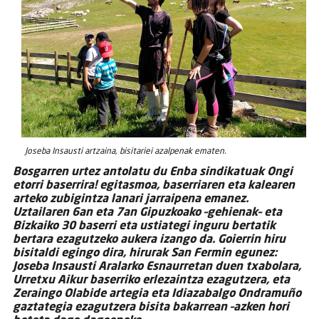
Joseba Insausti artzaina, bisitariei azalpenak ematen.
Bosgarren urtez antolatu du Enba sindikatuak Ongi
etorri baserrira! egitasmoa, baserriaren eta kalearen
arteko zubigintza lanari jarraipena emanez.
Uztailaren 6an eta 7an Gipuzkoako –gehienak– eta
Bizkaiko 30 baserri eta ustiategi inguru bertatik
bertara ezagutzeko aukera izango da. Goierrin hiru
bisitaldi egingo dira, hirurak San Fermin egunez:
Joseba Insausti Aralarko Esnaurretan duen txabolara,
Urretxu Aikur baserriko erlezaintza ezagutzera, eta
Zeraingo Olabide artegia eta Idiazabalgo Ondramuño
gaztategia ezagutzera bisita bakarrean –azken hori