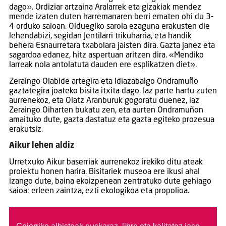
dago». Ordiziar artzaina Aralarrek eta gizakiak mendez
mende izaten duten harremanaren berri ematen ohi du 3-
4 orduko saioan. Oiduegiko saroia ezaguna erakusten die
lehendabizi, segidan Jentilarri trikuharria, eta handik
behera Esnaurretara txabolara jaisten dira. Gazta janez eta
sagardoa edanez, hitz aspertuan aritzen dira. «Mendiko
larreak nola antolatuta dauden ere esplikatzen diet».
Zeraingo Olabide artegira eta Idiazabalgo Ondramuño
gaztategira joateko bisita itxita dago. Iaz parte hartu zuten
aurrenekoz, eta Olatz Aranburuk gogoratu duenez, iaz
Zeraingo Oiharten bukatu zen, eta aurten Ondramuñon
amaituko dute, gazta dastatuz eta gazta egiteko prozesua
erakutsiz.
Aikur lehen aldiz
Urretxuko Aikur baserriak aurrenekoz irekiko ditu ateak
proiektu honen harira. Bisitariek museoa ere ikusi ahal
izango dute, baina ekoizpenean zentratuko dute gehiago
saioa: erleen zaintza, ezti ekologikoa eta propolioa.