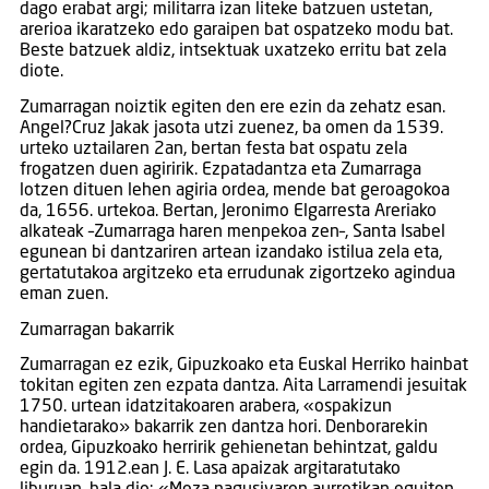
dago erabat argi; militarra izan liteke batzuen ustetan,
arerioa ikaratzeko edo garaipen bat ospatzeko modu bat.
Beste batzuek aldiz, intsektuak uxatzeko erritu bat zela
diote.
Zumarragan noiztik egiten den ere ezin da zehatz esan.
Angel?Cruz Jakak jasota utzi zuenez, ba omen da 1539.
urteko uztailaren 2an, bertan festa bat ospatu zela
frogatzen duen agiririk. Ezpatadantza eta Zumarraga
lotzen dituen lehen agiria ordea, mende bat geroagokoa
da, 1656. urtekoa. Bertan, Jeronimo Elgarresta Areriako
alkateak –Zumarraga haren menpekoa zen–, Santa Isabel
egunean bi dantzariren artean izandako istilua zela eta,
gertatutakoa argitzeko eta errudunak zigortzeko agindua
eman zuen.
Zumarragan bakarrik
Zumarragan ez ezik, Gipuzkoako eta Euskal Herriko hainbat
tokitan egiten zen ezpata dantza. Aita Larramendi jesuitak
1750. urtean idatzitakoaren arabera, «ospakizun
handietarako» bakarrik zen dantza hori. Denborarekin
ordea, Gipuzkoako herririk gehienetan behintzat, galdu
egin da. 1912.ean J. E. Lasa apaizak argitaratutako