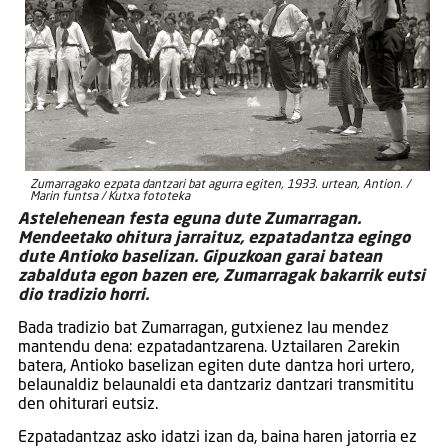
Zumarragako ezpata dantzari bat agurra egiten, 1933. urtean, Antion. /
Marin funtsa / Kutxa fototeka
Astelehenean festa eguna dute Zumarragan.
Mendeetako ohitura jarraituz, ezpatadantza egingo
dute Antioko baselizan. Gipuzkoan garai batean
zabalduta egon bazen ere, Zumarragak bakarrik eutsi
dio tradizio horri.
Bada tradizio bat Zumarragan, gutxienez lau mendez
mantendu dena: ezpatadantzarena. Uztailaren 2arekin
batera, Antioko baselizan egiten dute dantza hori urtero,
belaunaldiz belaunaldi eta dantzariz dantzari transmititu
den ohiturari eutsiz.
Ezpatadantzaz asko idatzi izan da, baina haren jatorria ez