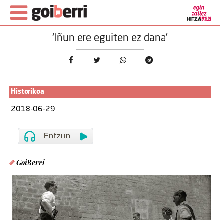
‘Iñun ere eguiten ez dana’
Historikoa
2018-06-29
GoiBerri