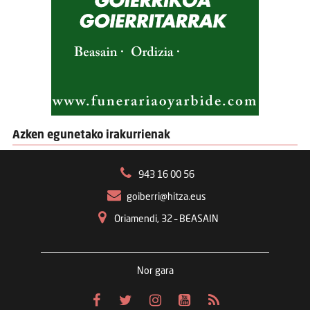
Azken egunetako irakurrienak
943 16 00 56
goiberri@hitza.eus
Oriamendi, 32 – BEASAIN
Nor gara