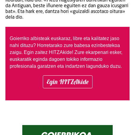
liburuan, hala dio: «Meza nagusiyaren aurretikan eguiten
da Antiguan, beste iñunere eguiten ez dan gauza icusgarri
bat». Eta hark ere, dantza hori «guizaldi ascotaco oitura»
dela dio.
Goierriko albisteak euskaraz, libre eta kalitatez jaso
nahi dituzu?
Horretarako zure babesa ezinbestekoa
zaigu. Egin zaitez HITZAkide!
Zure ekarpenari esker,
euskaratik eginda dagoen tokiko informazio
profesionala garatzen eta indartzen lagunduko duzu.
Egin HITZAkide