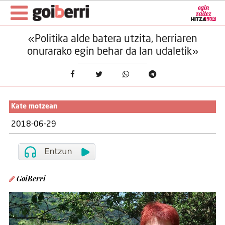
«Politika alde batera utzita, herriaren
onurarako egin behar da lan udaletik»
Kate motzean
2018-06-29
GoiBerri