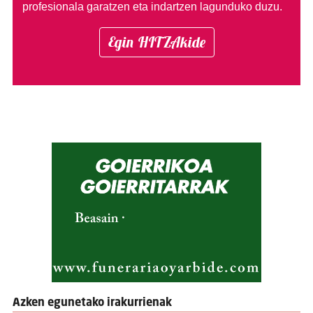
profesionala garatzen eta indartzen lagunduko duzu.
Egin HITZAkide
Azken egunetako irakurrienak