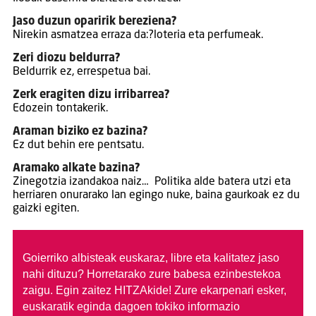
Jaso duzun oparirik bereziena?
Nirekin asmatzea erraza da:?loteria eta perfumeak.
Zeri diozu beldurra?
Beldurrik ez, errespetua bai.
Zerk eragiten dizu irribarrea?
Edozein tontakerik.
Araman biziko ez bazina?
Ez dut behin ere pentsatu.
Aramako alkate bazina?
Zinegotzia izandakoa naiz… Politika alde batera utzi eta
herriaren onurarako lan egingo nuke, baina gaurkoak ez du
gaizki egiten.
Goierriko albisteak euskaraz, libre eta kalitatez jaso
nahi dituzu?
Horretarako zure babesa ezinbestekoa
zaigu. Egin zaitez HITZAkide!
Zure ekarpenari esker,
euskaratik eginda dagoen tokiko informazio