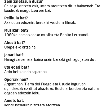
Zein zaletasun duzu?
Ehiza gustatzen zait, urtero ateratzen ditut baimenak. Eta
koadroak margotzea ere bai.
Pelikula bat?
Akziodun edozein, bereziki western filmak.
Musikari bat?
1960ko hamarkadako musika eta Benito Lertxundi.
Abesti bat?
Urepeleko artzaina.
Janari bat?
Haragi zalea naiz, baina orain barazki gehiago jaten dut.
Eta edari bat?
Ardo beltza edo sagardoa.
Oporrak non?
Argentinan, Tierra del Fuego eta Usuaia inguruan
egindakoak ez ditut ahazteko. Bestela, berdea eta natura
dagoen edozein leku.
Amets bat.
Ilobak baserrira bizitzera etortzea.