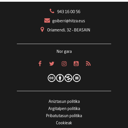
943 16 00 56
goiberri@hitza.eus
Oriamendi, 32 – BEASAIN
Nor gara
Aniztasun politika
Argitalpen politika
Pribatutasun politika
Cookieak