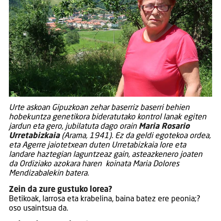
Urte askoan Gipuzkoan zehar baserriz baserri behien
hobekuntza genetikora bideratutako kontrol lanak egiten
jardun eta gero, jubilatuta dago orain
Maria Rosario
Urretabizkaia
(Arama, 1941). Ez da geldi egotekoa ordea,
eta Agerre jaiotetxean duten Urretabizkaia lore eta
landare haztegian laguntzeaz gain, asteazkenero joaten
da Ordiziako azokara haren koinata Maria Dolores
Mendizabalekin batera.
Zein da zure gustuko lorea?
Betikoak, larrosa eta krabelina, baina batez ere peonia;?
oso usaintsua da.