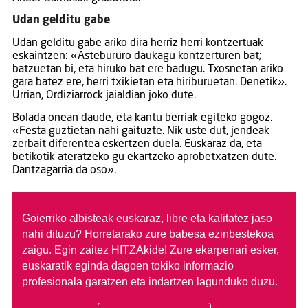
Udan gelditu gabe
Udan gelditu gabe ariko dira herriz herri kontzertuak
eskaintzen: «Astebururo daukagu kontzerturen bat;
batzuetan bi, eta hiruko bat ere badugu. Txosnetan ariko
gara batez ere, herri txikietan eta hiriburuetan. Denetik».
Urrian, Ordiziarrock jaialdian joko dute.
Bolada onean daude, eta kantu berriak egiteko gogoz.
«Festa guztietan nahi gaituzte. Nik uste dut, jendeak
zerbait diferentea eskertzen duela. Euskaraz da, eta
betikotik ateratzeko gu ekartzeko aprobetxatzen dute.
Dantzagarria da oso».
Goierriko albisteak euskaraz, libre eta kalitatez jaso
nahi dituzu?
Horretarako zure babesa ezinbestekoa
zaigu. Egin zaitez HITZAkide!
Zure ekarpenari esker,
euskaratik eginda dagoen tokiko informazio
profesionala garatzen eta indartzen lagunduko duzu.