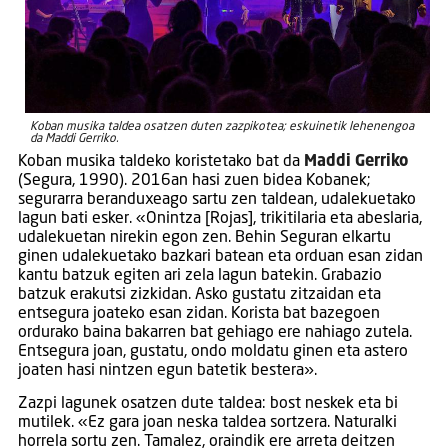
Koban musika taldea osatzen duten zazpikotea; eskuinetik lehenengoa
da Maddi Gerriko.
Koban musika taldeko koristetako bat da
Maddi Gerriko
(Segura, 1990). 2016an hasi zuen bidea Kobanek;
segurarra beranduxeago sartu zen taldean, udalekuetako
lagun bati esker. «Onintza [Rojas], trikitilaria eta abeslaria,
udalekuetan nirekin egon zen. Behin Seguran elkartu
ginen udalekuetako bazkari batean eta orduan esan zidan
kantu batzuk egiten ari zela lagun batekin. Grabazio
batzuk erakutsi zizkidan. Asko gustatu zitzaidan eta
entsegura joateko esan zidan. Korista bat bazegoen
ordurako baina bakarren bat gehiago ere nahiago zutela.
Entsegura joan, gustatu, ondo moldatu ginen eta astero
joaten hasi nintzen egun batetik bestera».
Zazpi lagunek osatzen dute taldea: bost neskek eta bi
mutilek. «Ez gara joan neska taldea sortzera. Naturalki
horrela sortu zen. Tamalez, oraindik ere arreta deitzen