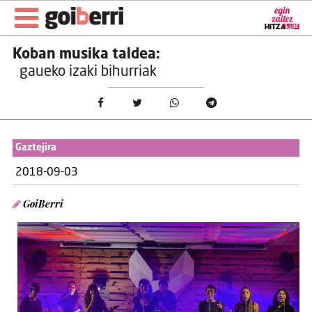
Koban musika taldea:
gaueko izaki bihurriak
Gaztejira
2018-09-03
GoiBerri