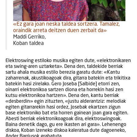
«Ez gara joan neska taldea sortzera. Tamalez,
oraindik arreta deitzen duen zerbait da»
Maddi Gerriko,
Koban taldea
Elektroswing estiloko musika egiten dute, «elektronikaren
eta swing-aren uztarketa». Dena den, taldekide berriak
sartu ahala musika estilo berezia garatu dute: «Kantu
zaharrenak, akustikoagoak dira, gitarra batekin eta trikitixa
batekin hasi zirelako. Gero Joseba [Salbide] etorri zen,
oinarri elektronikoa sartzen diona eta horrekin hasi zen
kutsu elektronikoa hartzen». Dena den, kantu berriak
«desberdin» egin zituzten, «justu alderantziz: melodiak
egiten gitarrarekin hasi ordez, Josebak ekartzen zigun
base elektroniko bat eta horren gainean joan gara egiten.
Abesti berriak elektronikoagoak dira, elektroswingoak.
Baina denetik dago, gu ere ikasten ari gara». Lehenengo
diskoa, Koban izeneko diskoa kaleratua dute dagoeneko,
Ander Barriusok grabatuta.