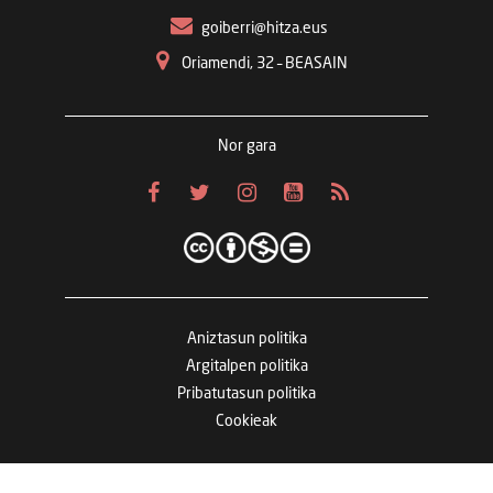
goiberri@hitza.eus
Oriamendi, 32 – BEASAIN
Nor gara
Aniztasun politika
Argitalpen politika
Pribatutasun politika
Cookieak