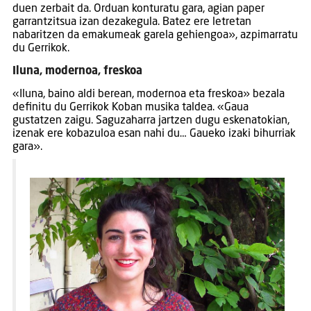
duen zerbait da. Orduan konturatu gara, agian paper
garrantzitsua izan dezakegula. Batez ere letretan
nabaritzen da emakumeak garela gehiengoa», azpimarratu
du Gerrikok.
Iluna, modernoa, freskoa
«Iluna, baino aldi berean, modernoa eta freskoa» bezala
definitu du Gerrikok Koban musika taldea. «Gaua
gustatzen zaigu. Saguzaharra jartzen dugu eskenatokian,
izenak ere kobazuloa esan nahi du… Gaueko izaki bihurriak
gara».