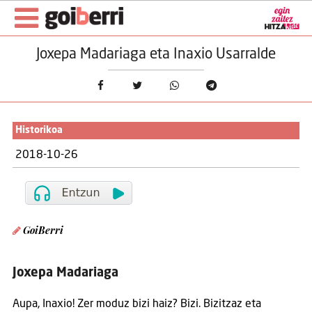
Joxepa Madariaga eta Inaxio Usarralde
Historikoa
2018-10-26
GoiBerri
Joxepa Madariaga
Aupa, Inaxio! Zer moduz bizi haiz? Bizi. Bizitzaz eta