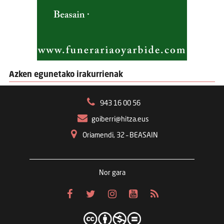
Azken egunetako irakurrienak
943 16 00 56
goiberri@hitza.eus
Oriamendi, 32 – BEASAIN
Nor gara