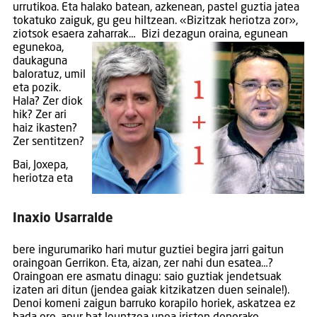
urrutikoa. Eta halako batean, azkenean, pastel guztia jatea
tokatuko zaiguk, gu geu hiltzean. «Bizitzak heriotza zor»,
ziotsok esaera zaharrak…
Bizi dezagun oraina, egunean
egunekoa,
daukaguna
baloratuz, umil
eta pozik.
Hala? Zer diok
hik? Zer ari
haiz ikasten?
Zer sentitzen?
Bai, Joxepa,
heriotza eta
Inaxio Usarralde
bere ingurumariko hari mutur guztiei begira jarri gaitun
oraingoan Gerrikon. Eta, aizan, zer nahi dun esatea…?
Oraingoan ere asmatu dinagu: saio guztiak jendetsuak
izaten ari ditun (jendea gaiak kitzikatzen duen seinale!).
Denoi komeni zaigun barruko korapilo horiek, askatzea ez