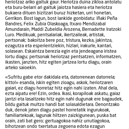
heriotzaz ariko gaituk gaur. Heriotza duina zikloa antolatu
eta buru-belarri ari gaituk jaiotza hasiera eta heriotza
bukaera dituen bizitzari buruz hizketan, urri honetan,
Gerrikon. Bost lagun, bost lankide gonbidatu: Iñaki Peña
Bandres, Felix Zubia Olaskoaga, Itxaro Mendizabal
Amundarain, Maddi Zubeldia Arozena, Bernadette Iratzoki
Luro. Medikuak, pentsalariak, ikertzaileak, artistak,
pertsonak; bakoitza bere poz, tristura, kezka, jakintza,
ezagutza eta esperientziekin, hizlari, irakurle, kantari,
solasean. Eskaintza berezia egin eta jendeagana iristea
lortu diagu; pertsonak heriotzaz pentsatzen, informatzen,
ikasten, janzten, hitz egiten jartzea lortu diagu, orain
arteko saioekin.
«Sufritu gabe etor dakidala eta, datorrenean datorrela;
kitto!» esanda, iskin egiten zioagu, askok, heriotzaren
gaiari, ez diagu horretaz hitz egin nahi izaten. Ahal dela,
ezta aipatu ere! Ezin, ordea. Ikasi, korapiloak askatu, gaiaz
jantzi eta lasaitzeko hitz egin nahi dugunak ere bagaudek,
bildu gaituk multzo handi bat solasaldietara. Denontzako
duk, denok jaten diagu pastel horretatik ingurukoak,
familiartekoak, lagunak hiltzen zaizkigunean, puska bat
orain, zati bat gero; gertuagokoa nahiz urrutiagokoa,
bihotzean ondo txertatua zegoena edota ezagun