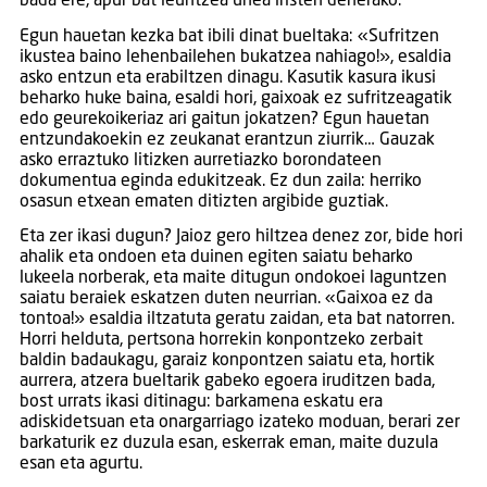
bada ere, apur bat leuntzea unea iristen denerako.
Egun hauetan kezka bat ibili dinat bueltaka: «Sufritzen
ikustea baino lehenbailehen bukatzea nahiago!», esaldia
asko entzun eta erabiltzen dinagu. Kasutik kasura ikusi
beharko huke baina, esaldi hori, gaixoak ez sufritzeagatik
edo geurekoikeriaz ari gaitun jokatzen? Egun hauetan
entzundakoekin ez zeukanat erantzun ziurrik… Gauzak
asko erraztuko litizken aurretiazko borondateen
dokumentua eginda edukitzeak. Ez dun zaila: herriko
osasun etxean ematen ditizten argibide guztiak.
Eta zer ikasi dugun? Jaioz gero hiltzea denez zor, bide hori
ahalik eta ondoen eta duinen egiten saiatu beharko
lukeela norberak, eta maite ditugun ondokoei laguntzen
saiatu beraiek eskatzen duten neurrian. «Gaixoa ez da
tontoa!» esaldia iltzatuta geratu zaidan, eta bat natorren.
Horri helduta, pertsona horrekin konpontzeko zerbait
baldin badaukagu, garaiz konpontzen saiatu eta, hortik
aurrera, atzera bueltarik gabeko egoera iruditzen bada,
bost urrats ikasi ditinagu: barkamena eskatu era
adiskidetsuan eta onargarriago izateko moduan, berari zer
barkaturik ez duzula esan, eskerrak eman, maite duzula
esan eta agurtu.