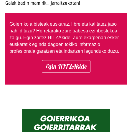
Gaiak badin mamirik… Jarraitzekotan!
Goierriko albisteak euskaraz, libre eta kalitatez jaso
nahi dituzu?
Horretarako zure babesa ezinbestekoa
zaigu. Egin zaitez HITZAkide!
Zure ekarpenari esker,
euskaratik eginda dagoen tokiko informazio
profesionala garatzen eta indartzen lagunduko duzu.
Egin HITZAkide