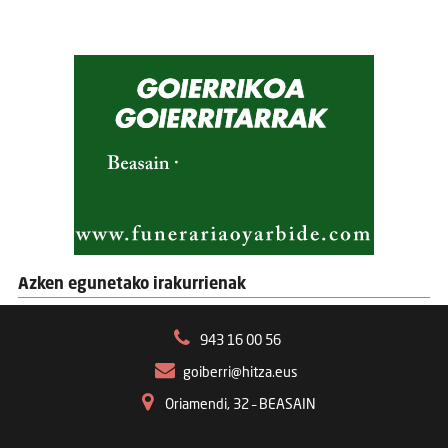
Azken egunetako irakurrienak
943 16 00 56
goiberri@hitza.eus
Oriamendi, 32 – BEASAIN