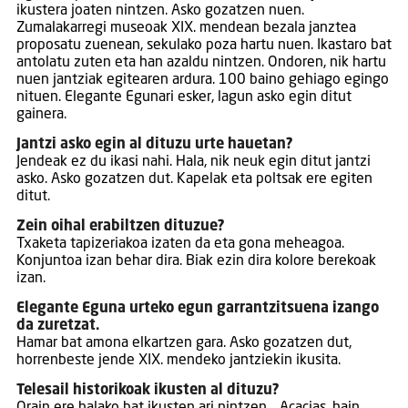
ikustera joaten nintzen. Asko gozatzen nuen.
Zumalakarregi museoak XIX. mendean bezala janztea
proposatu zuenean, sekulako poza hartu nuen. Ikastaro bat
antolatu zuten eta han azaldu nintzen. Ondoren, nik hartu
nuen jantziak egitearen ardura. 100 baino gehiago egingo
nituen. Elegante Egunari esker, lagun asko egin ditut
gainera.
Jantzi asko egin al dituzu urte hauetan?
Jendeak ez du ikasi nahi. Hala, nik neuk egin ditut jantzi
asko. Asko gozatzen dut. Kapelak eta poltsak ere egiten
ditut.
Zein oihal erabiltzen dituzue?
Txaketa tapizeriakoa izaten da eta gona meheagoa.
Konjuntoa izan behar dira. Biak ezin dira kolore berekoak
izan.
Elegante Eguna urteko egun garrantzitsuena izango
da zuretzat.
Hamar bat amona elkartzen gara. Asko gozatzen dut,
horrenbeste jende XIX. mendeko jantziekin ikusita.
Telesail historikoak ikusten al dituzu?
Orain ere halako bat ikusten ari nintzen… Acacias, hain