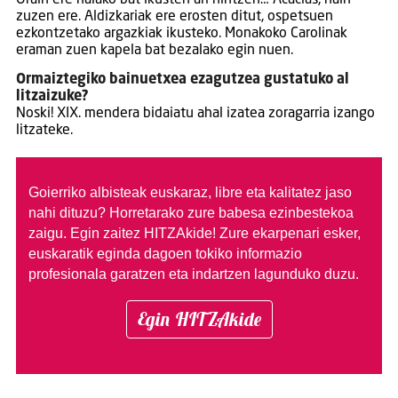
zuzen ere. Aldizkariak ere erosten ditut, ospetsuen
ezkontzetako argazkiak ikusteko. Monakoko Carolinak
eraman zuen kapela bat bezalako egin nuen.
Ormaiztegiko bainuetxea ezagutzea gustatuko al
litzaizuke?
Noski! XIX. mendera bidaiatu ahal izatea zoragarria izango
litzateke.
Goierriko albisteak euskaraz, libre eta kalitatez jaso
nahi dituzu?
Horretarako zure babesa ezinbestekoa
zaigu. Egin zaitez HITZAkide!
Zure ekarpenari esker,
euskaratik eginda dagoen tokiko informazio
profesionala garatzen eta indartzen lagunduko duzu.
Egin HITZAkide