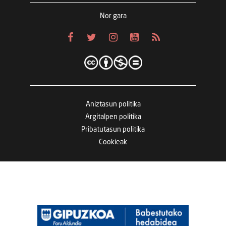
Nor gara
Aniztasun politika
Argitalpen politika
Pribatutasun politika
Cookieak