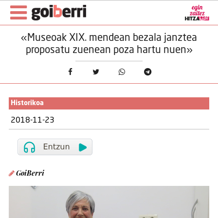
«Museoak XIX. mendean bezala janztea
proposatu zuenean poza hartu nuen»
Historikoa
2018-11-23
GoiBerri