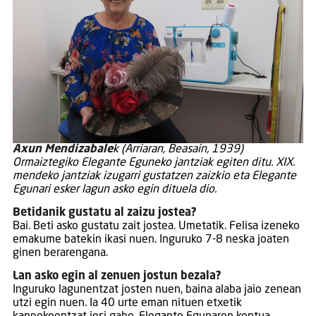
Axun Mendizabale
k (Arriaran, Beasain, 1939)
Ormaiztegiko Elegante Eguneko jantziak egiten ditu. XIX.
mendeko jantziak izugarri gustatzen zaizkio eta Elegante
Egunari esker lagun asko egin dituela dio.
Betidanik gustatu al zaizu jostea?
Bai. Beti asko gustatu zait jostea. Umetatik. Felisa izeneko
emakume batekin ikasi nuen. Inguruko 7-8 neska joaten
ginen berarengana.
Lan asko egin al zenuen jostun bezala?
Inguruko lagunentzat josten nuen, baina alaba jaio zenean
utzi egin nuen. Ia 40 urte eman nituen etxetik