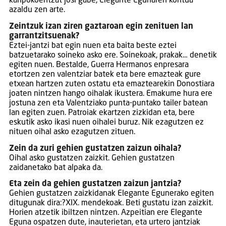
kanpokoentzat josi gabe, Elegante Egunaren kontua
azaldu zen arte.
Zeintzuk izan ziren gaztaroan egin zenituen lan
garrantzitsuenak?
Eztei-jantzi bat egin nuen eta baita beste eztei
batzuetarako soineko asko ere. Soinekoak, prakak… denetik
egiten nuen. Bestalde, Guerra Hermanos enpresara
etortzen zen valentziar batek eta bere emazteak gure
etxean hartzen zuten ostatu eta emaztearekin Donostiara
joaten nintzen hango oihalak ikustera. Emakume hura ere
jostuna zen eta Valentziako punta-puntako tailer batean
lan egiten zuen. Patroiak ekartzen zizkidan eta, bere
eskutik asko ikasi nuen oihalei buruz. Nik ezagutzen ez
nituen oihal asko ezagutzen zituen.
Zein da zuri gehien gustatzen zaizun oihala?
Oihal asko gustatzen zaizkit. Gehien gustatzen
zaidanetako bat alpaka da.
Eta zein da gehien gustatzen zaizun jantzia?
Gehien gustatzen zaizkidanak Elegante Egunerako egiten
ditugunak dira:?XIX. mendekoak. Beti gustatu izan zaizkit.
Horien atzetik ibiltzen nintzen. Azpeitian ere Elegante
Eguna ospatzen dute, inauterietan, eta urtero jantziak