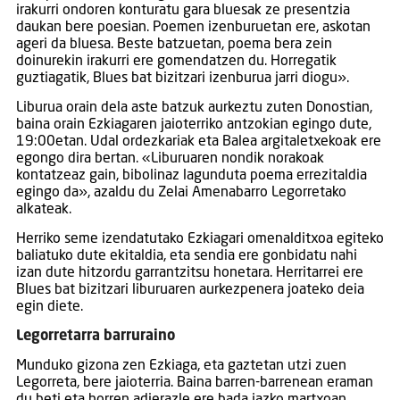
irakurri ondoren konturatu gara bluesak ze presentzia
daukan bere poesian. Poemen izenburuetan ere, askotan
ageri da bluesa. Beste batzuetan, poema bera zein
doinurekin irakurri ere gomendatzen du. Horregatik
guztiagatik, Blues bat bizitzari izenburua jarri diogu».
Liburua orain dela aste batzuk aurkeztu zuten Donostian,
baina orain Ezkiagaren jaioterriko antzokian egingo dute,
19:00etan. Udal ordezkariak eta Balea argitaletxekoak ere
egongo dira bertan. «Liburuaren nondik norakoak
kontatzeaz gain, bibolinaz lagunduta poema errezitaldia
egingo da», azaldu du Zelai Amenabarro Legorretako
alkateak.
Herriko seme izendatutako Ezkiagari omenalditxoa egiteko
baliatuko dute ekitaldia, eta sendia ere gonbidatu nahi
izan dute hitzordu garrantzitsu honetara. Herritarrei ere
Blues bat bizitzari liburuaren aurkezpenera joateko deia
egin diete.
Legorretarra barruraino
Munduko gizona zen Ezkiaga, eta gaztetan utzi zuen
Legorreta, bere jaioterria. Baina barren-barrenean eraman
du beti eta horren adierazle ere bada iazko martxoan