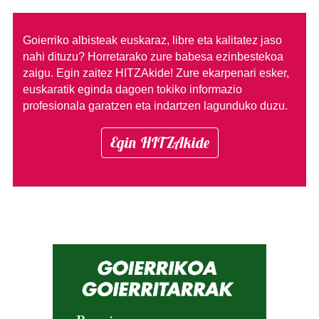
Goierriko albisteak euskaraz, libre eta kalitatez jaso
nahi dituzu?
Horretarako zure babesa ezinbestekoa
zaigu. Egin zaitez HITZAkide!
Zure ekarpenari esker,
euskaratik eginda dagoen tokiko informazio
profesionala garatzen eta indartzen lagunduko duzu.
Egin HITZAkide