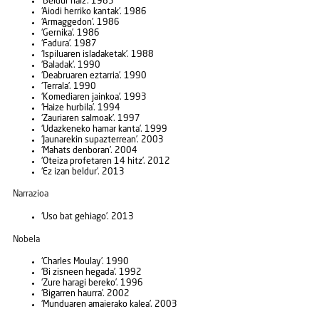
‘Beldur naiz’. 1985
‘Aiodi herriko kantak’. 1986
‘Armaggedon’. 1986
‘Gernika’. 1986
‘Fadura’. 1987
‘Ispiluaren isladaketak’. 1988
‘Baladak’. 1990
‘Deabruaren eztarria’. 1990
‘Terrala’. 1990
‘Komediaren jainkoa’. 1993
‘Haize hurbila’. 1994
‘Zauriaren salmoak’. 1997
‘Udazkeneko hamar kanta’. 1999
‘Jaunarekin supazterrean’. 2003
‘Mahats denboran’. 2004
‘Oteiza profetaren 14 hitz’. 2012
‘Ez izan beldur’. 2013
Narrazioa
‘Uso bat gehiago’. 2013
Nobela
‘Charles Moulay’. 1990
‘Bi zisneen hegada’. 1992
‘Zure haragi bereko’. 1996
‘Bigarren haurra’. 2002
‘Munduaren amaierako kalea’. 2003