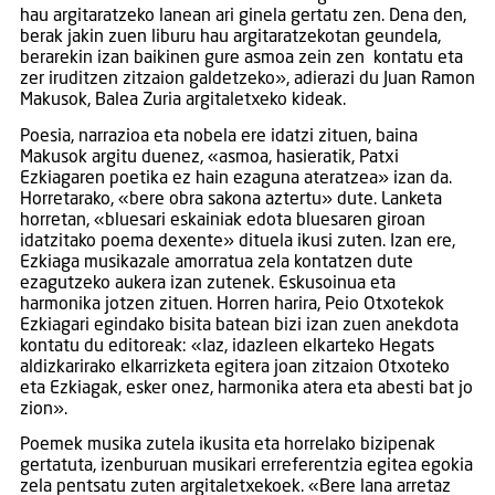
hau argitaratzeko lanean ari ginela gertatu zen. Dena den,
berak jakin zuen liburu hau argitaratzekotan geundela,
berarekin izan baikinen gure asmoa zein zen kontatu eta
zer iruditzen zitzaion galdetzeko», adierazi du Juan Ramon
Makusok, Balea Zuria argitaletxeko kideak.
Poesia, narrazioa eta nobela ere idatzi zituen, baina
Makusok argitu duenez, «asmoa, hasieratik, Patxi
Ezkiagaren poetika ez hain ezaguna ateratzea» izan da.
Horretarako, «bere obra sakona aztertu» dute. Lanketa
horretan, «bluesari eskainiak edota bluesaren giroan
idatzitako poema dexente» dituela ikusi zuten. Izan ere,
Ezkiaga musikazale amorratua zela kontatzen dute
ezagutzeko aukera izan zutenek. Eskusoinua eta
harmonika jotzen zituen. Horren harira, Peio Otxotekok
Ezkiagari egindako bisita batean bizi izan zuen anekdota
kontatu du editoreak: «Iaz, idazleen elkarteko Hegats
aldizkarirako elkarrizketa egitera joan zitzaion Otxoteko
eta Ezkiagak, esker onez, harmonika atera eta abesti bat jo
zion».
Poemek musika zutela ikusita eta horrelako bizipenak
gertatuta, izenburuan musikari erreferentzia egitea egokia
zela pentsatu zuten argitaletxekoek. «Bere lana arretaz