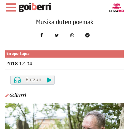
Musika duten poemak
Erreportajea
2018-12-04
GoiBerri