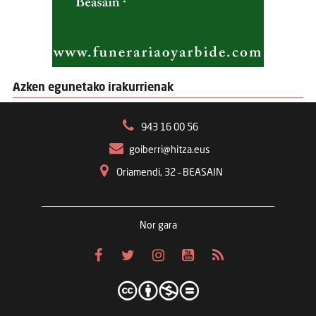
Azken egunetako irakurrienak
943 16 00 56
goiberri@hitza.eus
Oriamendi, 32 – BEASAIN
Nor gara