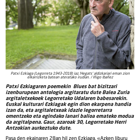
Patxi Ezkiaga (Legorreta 1943-2018) iaz,‘Hegats’ aldizkariari eman zion
elkarrizketa batean ateratako irudian. / Iñigo Ibañez
Patxi Ezkiagaren poemekin Blues bat bizitzari
izenburupean antologia argitaratu dute Balea Zuria
argitaletxekoek Legorretako Udalaren babesarekin.
Euskal kulturari Ezkiagak egin dion ekarpena handia
izan da, eta argitaletxeak idazle legorretarra
omentzeko eta egindako lanari balioa emateko modua
da argitalpena. Gaur, azaroak 30, Legorretako Herri
Antzokian aurkeztuko dute.
Pasa den ekainaren 28an hil zen Ezkiaga. «Azken liburu