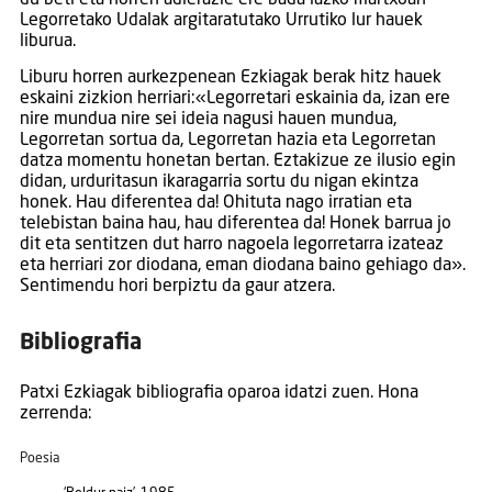
Legorretako Udalak argitaratutako Urrutiko lur hauek
liburua.
Liburu horren aurkezpenean Ezkiagak berak hitz hauek
eskaini zizkion herriari:«Legorretari eskainia da, izan ere
nire mundua nire sei ideia nagusi hauen mundua,
Legorretan sortua da, Legorretan hazia eta Legorretan
datza momentu honetan bertan. Eztakizue ze ilusio egin
didan, urduritasun ikaragarria sortu du nigan ekintza
honek. Hau diferentea da! Ohituta nago irratian eta
telebistan baina hau, hau diferentea da! Honek barrua jo
dit eta sentitzen dut harro nagoela legorretarra izateaz
eta herriari zor diodana, eman diodana baino gehiago da».
Sentimendu hori berpiztu da gaur atzera.
Bibliografia
Patxi Ezkiagak bibliografia oparoa idatzi zuen. Hona
zerrenda:
Poesia