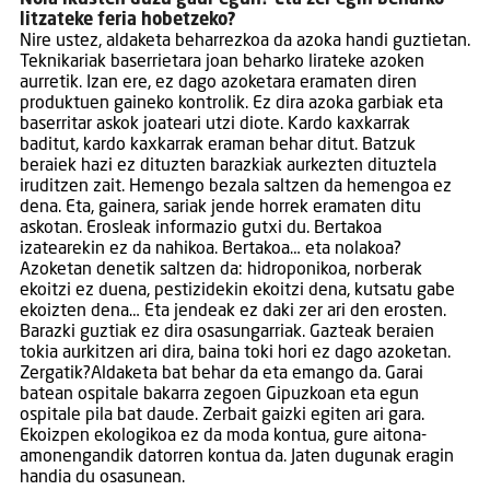
Nola ikusten duzu gaur egun? Eta zer egin beharko
litzateke feria hobetzeko?
Nire ustez, aldaketa beharrezkoa da azoka handi guztietan.
Teknikariak baserrietara joan beharko lirateke azoken
aurretik. Izan ere, ez dago azoketara eramaten diren
produktuen gaineko kontrolik. Ez dira azoka garbiak eta
baserritar askok joateari utzi diote. Kardo kaxkarrak
baditut, kardo kaxkarrak eraman behar ditut. Batzuk
beraiek hazi ez dituzten barazkiak aurkezten dituztela
iruditzen zait. Hemengo bezala saltzen da hemengoa ez
dena. Eta, gainera, sariak jende horrek eramaten ditu
askotan. Erosleak informazio gutxi du. Bertakoa
izatearekin ez da nahikoa. Bertakoa… eta nolakoa?
Azoketan denetik saltzen da: hidroponikoa, norberak
ekoitzi ez duena, pestizidekin ekoitzi dena, kutsatu gabe
ekoizten dena… Eta jendeak ez daki zer ari den erosten.
Barazki guztiak ez dira osasungarriak. Gazteak beraien
tokia aurkitzen ari dira, baina toki hori ez dago azoketan.
Zergatik?Aldaketa bat behar da eta emango da. Garai
batean ospitale bakarra zegoen Gipuzkoan eta egun
ospitale pila bat daude. Zerbait gaizki egiten ari gara.
Ekoizpen ekologikoa ez da moda kontua, gure aitona-
amonengandik datorren kontua da. Jaten dugunak eragin
handia du osasunean.