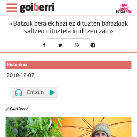
«Batzuk beraiek hazi ez dituzten barazkiak
saltzen dituztela iruditzen zait»
Historikoa
2018-12-07
GoiBerri