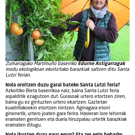
Zumarragako Martimuño baserriko
Edurne Astigarragak
modu ekologikoan ekoitzitako barazkiak saltzen ditu Santa
Lutzi ferian.
Nola oroitzen duzu garai bateko Santa Lutzi feria?
Azkoitiko Bieta baserrikoa naiz, baina Santa Lutzi feria
aspalditik ezagutzen dut. Gurasoak urtero etortzen ziren,
baina gu ez gintuzten urtero ekartzen. Gaztetan
kuadrillakoekin etortzen nintzen. Aginagara etorri
ginenetik, urtero joaten gara ferira. Hasieran lore lehorrak
eramaten genituen eta duela hiruzpalau urtetik barazkiak
eramaten ditugu.