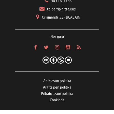
943 16 00 56
goiberri@hitza.eus
Oriamendi, 32 – BEASAIN
Nor gara
Aniztasun politika
Argitalpen politika
Pribatutasun politika
Cookieak