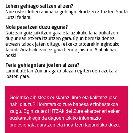
Lehen gehiago saltzen al zen?
Nire ustez lehen animalia gehiago ekartzen zituzten Santa
Lutzi feriara.
Nola pasatzen duzu eguna?
Goizean goiz jaikitzen gara eta azokako lana bukatzen
dugunean etxera itzultzen gara. Egun berezia denez,
etxean taloak jaten ditugu: etxeko artoarekin egindako
taloak. Arratsaldean ez gara herrira jaisten. Alabak bai,
noski.
Feria gehiagotara joaten al zara?
Larunbatetan Zumarragako plazan egiten den azokara
joaten gara.
Goierriko albisteak euskaraz, libre eta kalitatez jaso
nahi dituzu?
Horretarako zure babesa ezinbestekoa
zaigu. Egin zaitez HITZAkide!
Zure ekarpenari esker,
euskaratik eginda dagoen tokiko informazio
profesionala garatzen eta indartzen lagunduko duzu.