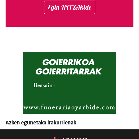
Egin HITZAkide
Azken egunetako irakurrienak