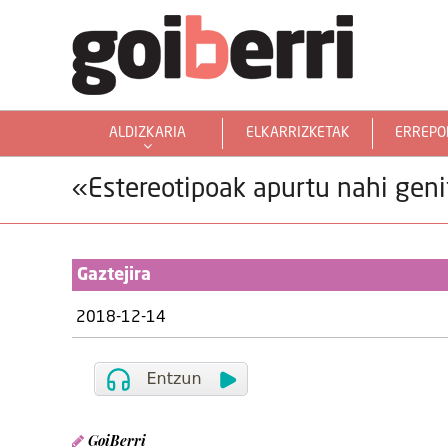
ALDIZKARIA
ELKARRIZKETAK
ERREPO
GOIERRITARRAK MUNDUAN
«Estereotipoak apurtu nahi gen
Gaztejira
2018-12-14
GoiBerri