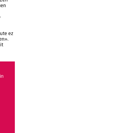
tzen
uen
o
dute ez
en».
it
in