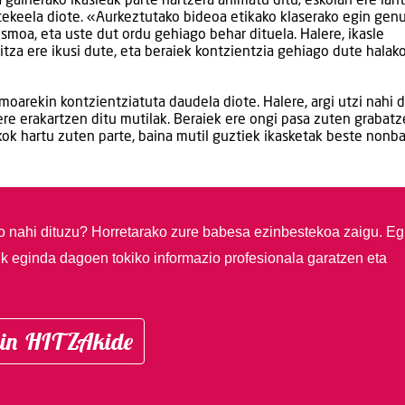
gainerako ikasleak parte hartzera animatu ditu; eskolan ere lan
tekeela diote. «Aurkeztutako bideoa etikako klaserako egin gen
moa, eta uste dut ordu gehiago behar dituela. Halere, ikasle
tza ere ikusi dute, eta beraiek kontzientzia gehiago dute halak
arekin kontzientziatuta daudela diote. Halere, argi utzi nahi 
re erakartzen ditu mutilak. Beraiek ere ongi pasa zuten grabatz
 hartu zuten parte, baina mutil guztiek ikasketak beste nonba
so nahi dituzu?
Horretarako zure babesa ezinbestekoa zaigu. Eg
ik eginda dagoen tokiko informazio profesionala garatzen eta
in HITZAkide