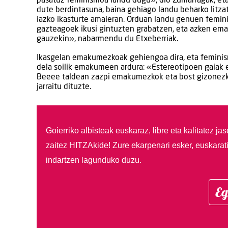
pasatuz feminismoa landu dugu», dio Zumarragak, eta 
dute berdintasuna, baina gehiago landu beharko litza
iazko ikasturte amaieran. Orduan landu genuen feminis
gazteagoek ikusi gintuzten grabatzen, eta azken emai
gauzekin», nabarmendu du Etxeberriak.
Ikasgelan emakumezkoak gehiengoa dira, eta feminismo
dela soilik emakumeen ardura: «Estereotipoen gaiak e
Beeee taldean zazpi emakumezkok eta bost gizonezkok
jarraitu dituzte.
Goierriko albisteak euskaraz, libre eta kalitatez ja
zaitez HITZAkide!
Zure ekarpenari esker, euskarat
indartzen lagunduko duzu.
Eg