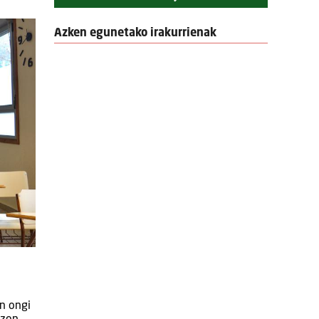
Azken egunetako irakurrienak
an ongi