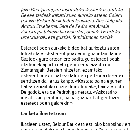
Joxe Mari Iparragirre institutuko ikasleek osatutako
Beeee taldeak irabazi zuen aurreko astean Goierri
garaiko Beldur Barik bideo lehiaketa. Ane Delgado,
Arritxu Etxeberria, Sara de Pedro eta Amaia
Zumarraga taldeko lau kide dira, denak 16 urteko
urretxuarrak, eta guztiak feminismoan haziak.
Estereotipoen aurkako bideo bat aurkeztu zuten
lehiaketara. «Estereotipoak adin guztietan daude.
Gazteok gure artean ere baditugu estereotipoak,
eta horiek apurtu nahi genituen», azaldu du
Zumarragak. Beraien hitzetan, ezarritako
estereotipoekin bat ez datorren pertsona deseroso
sentitzen da, lekuz kanpo. «Kostata baina egunen
batean amaituko dira estereotipoak», baieztatu du
Delgadok, eta de Pedrok gaineratu, «Askotariko
ideiak izan genituen, baina guztiak bat gentozen
estereotipoen gaiarekin».
Lanketa ikastetxean
Ikasleen ustez, Beldur Barik eta estiloko kanpainak er