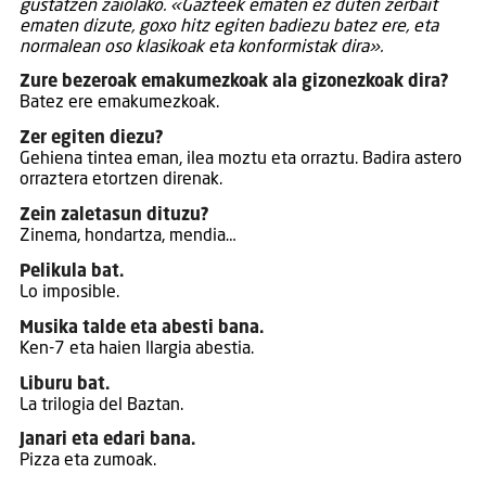
gustatzen zaiolako. «Gazteek ematen ez duten zerbait
ematen dizute, goxo hitz egiten badiezu batez ere, eta
normalean oso klasikoak eta konformistak dira».
Zure bezeroak emakumezkoak ala gizonezkoak dira?
Batez ere emakumezkoak.
Zer egiten diezu?
Gehiena tintea eman, ilea moztu eta orraztu. Badira astero
orraztera etortzen direnak.
Zein zaletasun dituzu?
Zinema, hondartza, mendia…
Pelikula bat.
Lo imposible.
Musika talde eta abesti bana.
Ken-7 eta haien Ilargia abestia.
Liburu bat.
La trilogia del Baztan.
Janari eta edari bana.
Pizza eta zumoak.