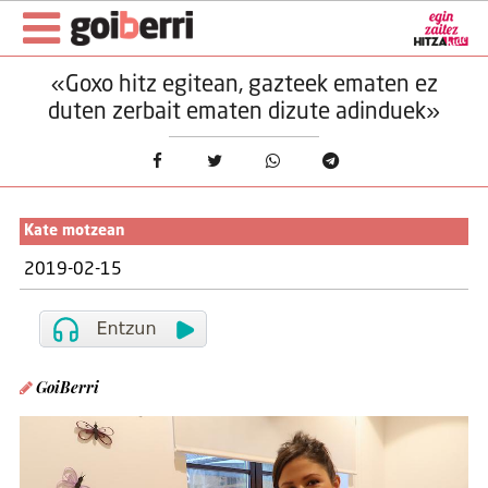
«Goxo hitz egitean, gazteek ematen ez
duten zerbait ematen dizute adinduek»
Kate motzean
2019-02-15
GoiBerri