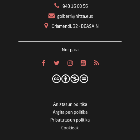
943 16 00 56
goiberri@hitza.eus
Oriamendi, 32 – BEASAIN
Nor gara
Aniztasun politika
Argitalpen politika
Pribatutasun politika
Cookieak