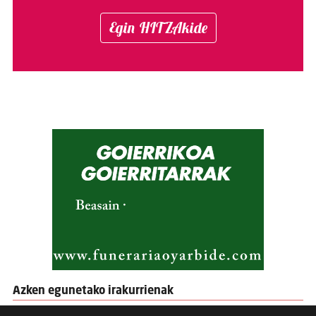
Egin HITZAkide
Azken egunetako irakurrienak