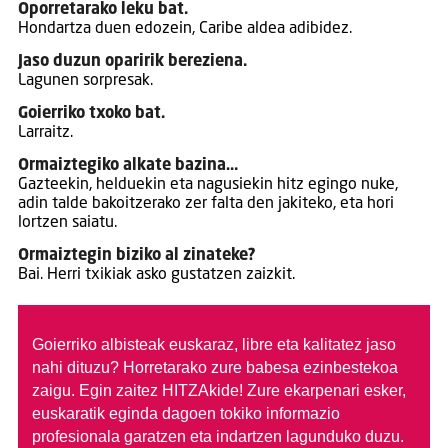
Oporretarako leku bat.
Hondartza duen edozein, Caribe aldea adibidez.
Jaso duzun oparirik bereziena.
Lagunen sorpresak.
Goierriko txoko bat.
Larraitz.
Ormaiztegiko alkate bazina…
Gazteekin, helduekin eta nagusiekin hitz egingo nuke,
adin talde bakoitzerako zer falta den jakiteko, eta hori
lortzen saiatu.
Ormaiztegin biziko al zinateke?
Bai. Herri txikiak asko gustatzen zaizkit.
Goierriko albisteak euskaraz, libre eta kalitatez jaso
nahi dituzu?
Horretarako zure babesa ezinbestekoa
zaigu. Egin zaitez HITZAkide!
Zure ekarpenari esker,
euskaratik eginda dagoen tokiko informazio
profesionala garatzen eta indartzen lagunduko duzu.