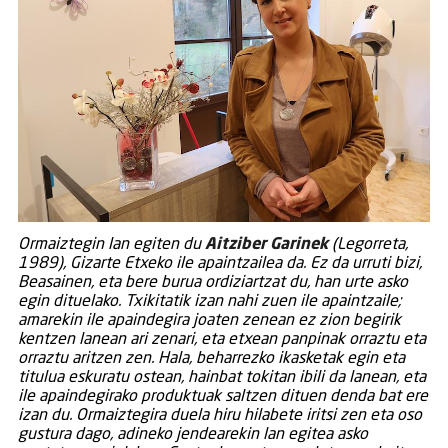
Ormaiztegin lan egiten du
Aitziber Garinek
(Legorreta,
1989), Gizarte Etxeko ile apaintzailea da. Ez da urruti bizi,
Beasainen, eta bere burua ordiziartzat du, han urte asko
egin dituelako. Txikitatik izan nahi zuen ile apaintzaile;
amarekin ile apaindegira joaten zenean ez zion begirik
kentzen lanean ari zenari, eta etxean panpinak orraztu eta
orraztu aritzen zen. Hala, beharrezko ikasketak egin eta
titulua eskuratu ostean, hainbat tokitan ibili da lanean, eta
ile apaindegirako produktuak saltzen dituen denda bat ere
izan du. Ormaiztegira duela hiru hilabete iritsi zen eta oso
gustura dago, adineko jendearekin lan egitea asko