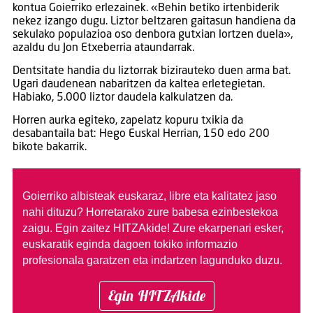
kontua Goierriko erlezainek. «Behin betiko irtenbiderik
nekez izango dugu. Liztor beltzaren gaitasun handiena da
sekulako populazioa oso denbora gutxian lortzen duela»,
azaldu du Jon Etxeberria ataundarrak.
Dentsitate handia du liztorrak bizirauteko duen arma bat.
Ugari daudenean nabaritzen da kaltea erletegietan.
Habiako, 5.000 liztor daudela kalkulatzen da.
Horren aurka egiteko, zapelatz kopuru txikia da
desabantaila bat: Hego Euskal Herrian, 150 edo 200
bikote bakarrik.
Goierriko albisteak euskaraz, libre eta kalitatez jaso
nahi dituzu?
Horretarako zure babesa ezinbestekoa
zaigu. Egin zaitez HITZAkide!
Zure ekarpenari esker,
euskaratik eginda dagoen tokiko informazio
profesionala garatzen eta indartzen lagunduko duzu.
Egin HITZAkide