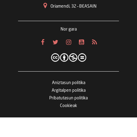
Oriamendi, 32 – BEASAIN
Nor gara
Aniztasun politika
Argitalpen politika
Pribatutasun politika
Cookieak