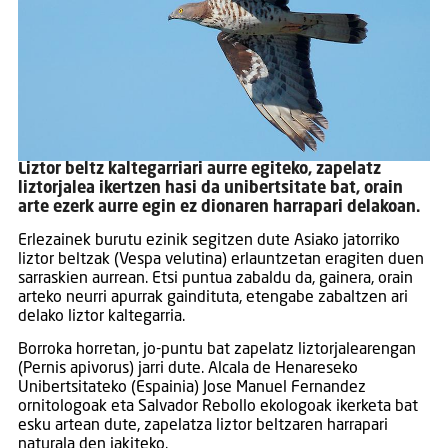
Liztor beltz kaltegarriari aurre egiteko, zapelatz
liztorjalea ikertzen hasi da unibertsitate bat, orain
arte ezerk aurre egin ez dionaren harrapari delakoan.
Erlezainek burutu ezinik segitzen dute Asiako jatorriko
liztor beltzak (Vespa velutina) erlauntzetan eragiten duen
sarraskien aurrean. Etsi puntua zabaldu da, gainera, orain
arteko neurri apurrak gaindituta, etengabe zabaltzen ari
delako liztor kaltegarria.
Borroka horretan, jo-puntu bat zapelatz liztorjalearengan
(Pernis apivorus) jarri dute. Alcala de Henareseko
Unibertsitateko (Espainia) Jose Manuel Fernandez
ornitologoak eta Salvador Rebollo ekologoak ikerketa bat
esku artean dute, zapelatza liztor beltzaren harrapari
naturala den jakiteko.