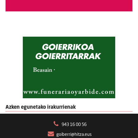
Azken egunetako irakurrienak
943 16 00 56
goiberri@hitza.eus