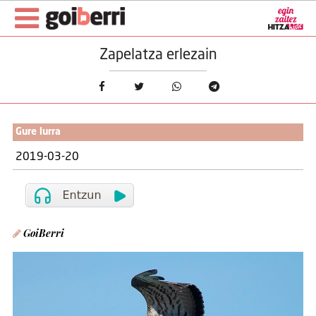
Zapelatza erlezain
Gure lurra
2019-03-20
GoiBerri