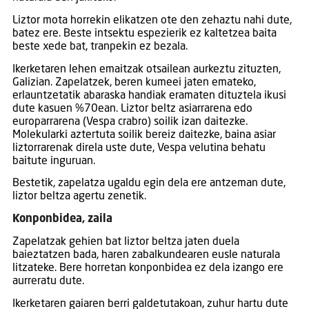
Liztor mota horrekin elikatzen ote den zehaztu nahi dute,
batez ere. Beste intsektu espezierik ez kaltetzea baita
beste xede bat, tranpekin ez bezala.
Ikerketaren lehen emaitzak otsailean aurkeztu zituzten,
Galizian. Zapelatzek, beren kumeei jaten emateko,
erlauntzetatik abaraska handiak eramaten dituztela ikusi
dute kasuen %70ean. Liztor beltz asiarrarena edo
europarrarena (Vespa crabro) soilik izan daitezke.
Molekularki aztertuta soilik bereiz daitezke, baina asiar
liztorrarenak direla uste dute, Vespa velutina behatu
baitute inguruan.
Bestetik, zapelatza ugaldu egin dela ere antzeman dute,
liztor beltza agertu zenetik.
Konponbidea, zaila
Zapelatzak gehien bat liztor beltza jaten duela
baieztatzen bada, haren zabalkundearen eusle naturala
litzateke. Bere horretan konponbidea ez dela izango ere
aurreratu dute.
Ikerketaren gaiaren berri galdetutakoan, zuhur hartu dute