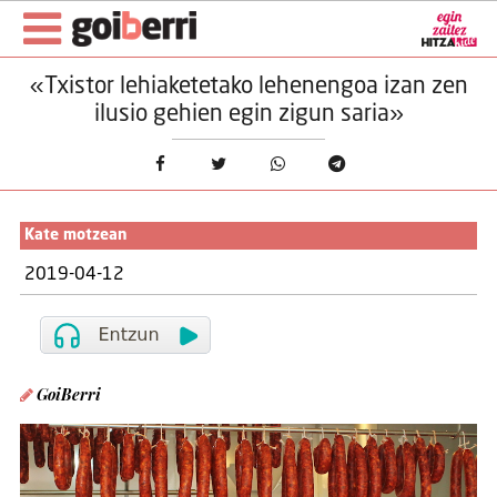
«Txistor lehiaketetako lehenengoa izan zen
ilusio gehien egin zigun saria»
Kate motzean
2019-04-12
GoiBerri