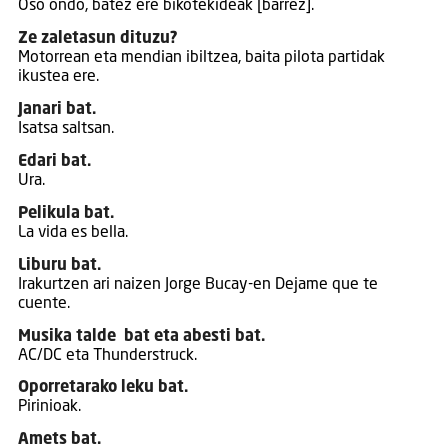
Oso ondo, batez ere bikotekideak [barrez].
Ze zaletasun dituzu?
Motorrean eta mendian ibiltzea, baita pilota partidak
ikustea ere.
Janari bat.
Isatsa saltsan.
Edari bat.
Ura.
Pelikula bat.
La vida es bella.
Liburu bat.
Irakurtzen ari naizen Jorge Bucay-en Dejame que te
cuente.
Musika talde bat eta abesti bat.
AC/DC eta Thunderstruck.
Oporretarako leku bat.
Pirinioak.
Amets bat.