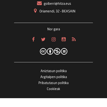
goiberri@hitza.eus
Oriamendi, 32 – BEASAIN
Nor gara
Aniztasun politika
Argitalpen politika
Pribatutasun politika
Cookieak