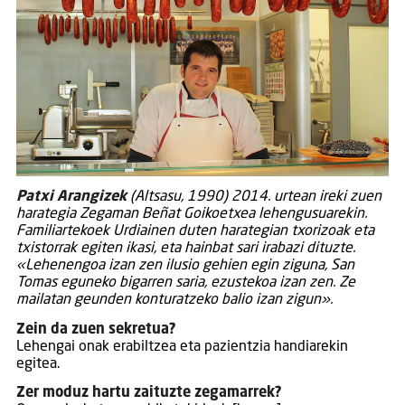
Patxi Arangizek
(Altsasu, 1990) 2014. urtean ireki zuen
harategia Zegaman Beñat Goikoetxea lehengusuarekin.
Familiartekoek Urdiainen duten harategian txorizoak eta
txistorrak egiten ikasi, eta hainbat sari irabazi dituzte.
«Lehenengoa izan zen ilusio gehien egin ziguna, San
Tomas eguneko bigarren saria, ezustekoa izan zen. Ze
mailatan geunden konturatzeko balio izan zigun».
Zein da zuen sekretua?
Lehengai onak erabiltzea eta pazientzia handiarekin
egitea.
Zer moduz hartu zaituzte zegamarrek?