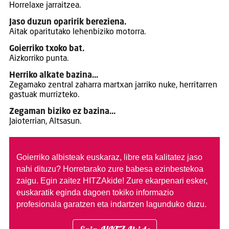
Horrelaxe jarraitzea.
Jaso duzun oparirik bereziena.
Aitak oparitutako lehenbiziko motorra.
Goierriko txoko bat.
Aizkorriko punta.
Herriko alkate bazina…
Zegamako zentral zaharra martxan jarriko nuke, herritarren
gastuak murrizteko.
Zegaman biziko ez bazina…
Jaioterrian, Altsasun.
Goierriko albisteak euskaraz, libre eta kalitatez jaso
nahi dituzu?
Horretarako zure babesa ezinbestekoa
zaigu. Egin zaitez HITZAkide!
Zure ekarpenari esker,
euskaratik eginda dagoen tokiko informazio
profesionala garatzen eta indartzen lagunduko duzu.