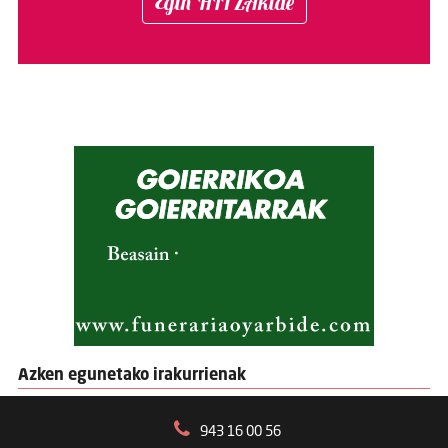
Egin HITZAkide
Azken egunetako irakurrienak
943 16 00 56