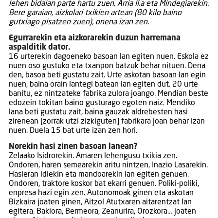
lehen bidaian parte hartu zuen, Arria II.a eta Mindegiarekin.
Bere garaian, aizkolari txikien artean (80 kilo baino
gutxiago pisatzen zuen), onena izan zen.
Egurrarekin eta aizkorarekin duzun harremana
aspalditik dator.
16 urterekin dagoeneko basoan lan egiten nuen. Eskola ez
nuen oso gustuko eta txanpon batzuk behar nituen. Dena
den, basoa beti gustatu zait. Urte askotan basoan lan egin
nuen, baina orain lantegi batean lan egiten dut. 20 urte
banitu, ez nintzateke fabrika zulora joango. Mendian beste
edozein tokitan baino gusturago egoten naiz. Mendiko
lana beti gustatu zait, baina gauzak aldrebesten hasi
zirenean [zorrak utzi zizkiguten] fabrikara joan behar izan
nuen. Duela 15 bat urte izan zen hori.
Norekin hasi zinen basoan lanean?
Zelaako Isidrorekin. Amaren lehengusu txikia zen.
Ondoren, haren semearekin aritu nintzen, Inazio Lasarekin.
Hasieran idiekin eta mandoarekin lan egiten genuen.
Ondoren, traktore koskor bat ekarri genuen. Poliki-poliki,
enpresa hazi egin zen. Autonomoak ginen eta askotan
Bizkaira joaten ginen, Aitzol Atutxaren aitarentzat lan
egitera. Bakiora, Bermeora, Zeanurira, Orozkora… joaten