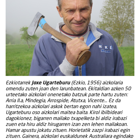
Ezkiotarrek
Joxe Ugarteburu
(Ezkio, 1956) aizkolaria
omendu zuten joan den larunbatean. Ekitaldian azken 50
urteetako aizkolari onenetako batzuk parte hartu zuten:
Arria II.a, Mindegia, Arrospide, Atutxa, Vicente… Ez da
harritzekoa aizkolari askok bertan egon nahi izatea,
Ugarteburu oso aizkolari maitea baita. Kirol ibilbideari
dagokionez, bigarren mailako txapelketa bi aldiz irabazi
zuen eta hiru aldiz hirugarren izan zen lehen mailakoan.
Hamar apustu jokatu zituen. Horietatik zazpi irabazi egin
zituen. Gainera, aizkolari euskaldunek Australiara egindako