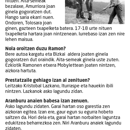
nituen. Aita-semeak
bezalaxe, Amurriora joan
ginela gogoratzen dut.
Hango saria ekarri nuen.
Ondoren, Tolosara joan
ginen, gazteen txapelketa batera. 17-18 urte nituen
txapelketa hartara joan nintzenean. Iurrebaso izan zen nire
lehen maisua.
Nola oroitzen duzu Ramon?
Bere autoa kargatu eta Bizkai aldera joaten ginela
gogoratzen dut oraindik. Aita-semeak ginela uste zuten.
Ezkiotik Ramonen etxera Mobylettean joaten nintzen,
aizkora hartuta.
Prestatzaile gehiago izan al zenituen?
Leitzako Kristobal Lazkano, Iturraspe eta hauekin ibili
nintzen. Lazkanok asko lagundu zidan.
Aranburu anaien babesa izan zenuen.
Asko lagundu zidaten. Garai hartan oso garestia zen
aizkoran egitea. Izan ere, gaur egun su egurra hobeto
saltzen da. Hori dela eta, garai hartan norbaiten laguntza
edukitzea beharrezkoa zen. Niri Aranburu anaiek lagundu
zidaten.