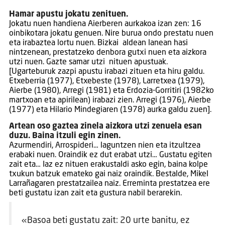
Hamar apustu jokatu zenituen.
Jokatu nuen handiena Aierberen aurkakoa izan zen: 16
oinbikotara jokatu genuen. Nire burua ondo prestatu nuen
eta irabaztea lortu nuen. Bizkai aldean lanean hasi
nintzenean, prestatzeko denbora gutxi nuen eta aizkora
utzi nuen. Gazte samar utzi nituen apustuak.
[Ugarteburuk zazpi apustu irabazi zituen eta hiru galdu.
Etxeberria (1977), Etxebeste (1978), Larretxea (1979),
Aierbe (1980), Arregi (1981) eta Erdozia-Gorritiri (1982ko
martxoan eta apirilean) irabazi zien. Arregi (1976), Aierbe
(1977) eta Hilario Mindegiaren (1978) aurka galdu zuen].
Artean oso gaztea zinela aizkora utzi zenuela esan
duzu. Baina itzuli egin zinen.
Azurmendiri, Arrospideri… laguntzen nien eta itzultzea
erabaki nuen. Oraindik ez dut erabat utzi… Gustatu egiten
zait eta… Iaz ez nituen erakustaldi asko egin, baina kolpe
txukun batzuk emateko gai naiz oraindik. Bestalde, Mikel
Larrañagaren prestatzailea naiz. Erreminta prestatzea ere
beti gustatu izan zait eta gustura nabil berarekin.
«Basoa beti gustatu zait: 20 urte banitu, ez