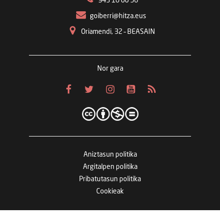
943 16 00 56
goiberri@hitza.eus
Oriamendi, 32 – BEASAIN
Nor gara
Aniztasun politika
Argitalpen politika
Pribatutasun politika
Cookieak