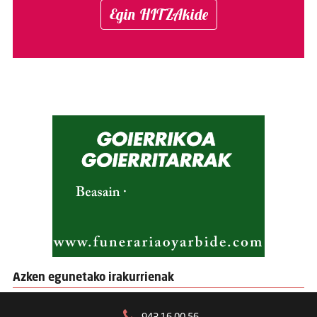
Egin HITZAkide
Azken egunetako irakurrienak