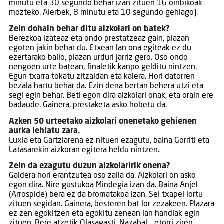
minutu eta 30 segundo behar izan zituen 16 oinbikoak
mozteko. Aierbek, 8 minutu eta 10 segundo gehiago].
Zein dohain behar ditu aizkolari on batek?
Berezkoa izateaz eta ondo prestatzeaz gain, plazan
egoten jakin behar du. Etxean lan ona egiteak ez du
ezertarako balio, plazan urduri jarriz gero. Oso ondo
nengoen urte batean, finaletik kanpo gelditu nintzen.
Egun txarra tokatu zitzaidan eta kalera. Hori datorren
bezala hartu behar da. Ezin dena bertan behera utzi eta
segi egin behar. Beti egon dira aizkolari onak, eta orain ere
badaude. Gainera, prestaketa asko hobetu da.
Azken 50 urteetako aizkolari onenetako gehienen
aurka lehiatu zara.
Luxia eta Gartziarena ez nituen ezagutu, baina Gorriti eta
Latasarekin aizkoran egitera heldu nintzen.
Zein da ezagutu duzun aizkolaririk onena?
Galdera hori erantzutea oso zaila da. Aizkolari on asko
egon dira. Nire gustukoa Mindegia izan da. Baina Anjel
(Arrospide) bera ez da bromatakoa izan. Sei txapel lortu
zituen segidan. Gainera, besteren bat lor zezakeen. Plazara
ez zen egokitzen eta egokitu zenean lan handiak egin
zituen. Bere atzetik Olasagasti, Nazabal… etorri ziren.