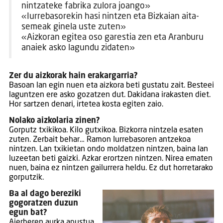
nintzateke fabrika zulora joango»
«Iurrebasorekin hasi nintzen eta Bizkaian aita-
semeak ginela uste zuten»
«Aizkoran egitea oso garestia zen eta Aranburu
anaiek asko lagundu zidaten»
Zer du aizkorak hain erakargarria?
Basoan lan egin nuen eta aizkora beti gustatu zait. Besteei
laguntzen ere asko gozatzen dut. Dakidana irakasten diet.
Hor sartzen denari, irtetea kosta egiten zaio.
Nolako aizkolaria zinen?
Gorputz txikikoa. Kilo gutxikoa. Bizkorra nintzela esaten
zuten. Zerbait behar… Ramon Iurrebasoren antzekoa
nintzen. Lan txikietan ondo moldatzen nintzen, baina lan
luzeetan beti gaizki. Azkar erortzen nintzen. Nirea ematen
nuen, baina ez nintzen gailurrera heldu. Ez dut horretarako
gorputzik.
Ba al dago bereziki
gogoratzen duzun
egun bat?
Aierberen aurka apustua