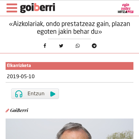
«Aizkolariak, ondo prestatzeaz gain, plazan
egoten jakin behar du»
Elkarrizketa
2019-05-10
GoiBerri