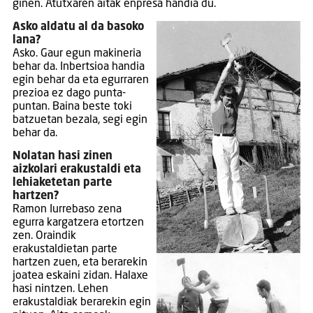
ginen. Atutxaren aitak enpresa handia du.
Asko aldatu al da basoko
lana?
Asko. Gaur egun makineria
behar da. Inbertsioa handia
egin behar da eta egurraren
prezioa ez dago punta-
puntan. Baina beste toki
batzuetan bezala, segi egin
behar da.
Nolatan hasi zinen
aizkolari erakustaldi eta
lehiaketetan parte
hartzen?
Ramon Iurrebaso zena
egurra kargatzera etortzen
zen. Oraindik
erakustaldietan parte
hartzen zuen, eta berarekin
joatea eskaini zidan. Halaxe
hasi nintzen. Lehen
erakustaldiak berarekin egin