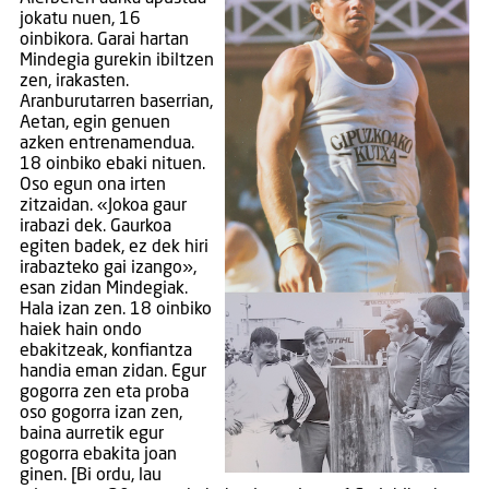
jokatu nuen, 16
oinbikora. Garai hartan
Mindegia gurekin ibiltzen
zen, irakasten.
Aranburutarren baserrian,
Aetan, egin genuen
azken entrenamendua.
18 oinbiko ebaki nituen.
Oso egun ona irten
zitzaidan. «Jokoa gaur
irabazi dek. Gaurkoa
egiten badek, ez dek hiri
irabazteko gai izango»,
esan zidan Mindegiak.
Hala izan zen. 18 oinbiko
haiek hain ondo
ebakitzeak, konfiantza
handia eman zidan. Egur
gogorra zen eta proba
oso gogorra izan zen,
baina aurretik egur
gogorra ebakita joan
ginen. [Bi ordu, lau