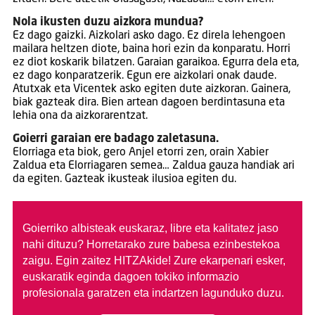
Nola ikusten duzu aizkora mundua?
Ez dago gaizki. Aizkolari asko dago. Ez direla lehengoen
mailara heltzen diote, baina hori ezin da konparatu. Horri
ez diot koskarik bilatzen. Garaian garaikoa. Egurra dela eta,
ez dago konparatzerik. Egun ere aizkolari onak daude.
Atutxak eta Vicentek asko egiten dute aizkoran. Gainera,
biak gazteak dira. Bien artean dagoen berdintasuna eta
lehia ona da aizkorarentzat.
Goierri garaian ere badago zaletasuna.
Elorriaga eta biok, gero Anjel etorri zen, orain Xabier
Zaldua eta Elorriagaren semea… Zaldua gauza handiak ari
da egiten. Gazteak ikusteak ilusioa egiten du.
Goierriko albisteak euskaraz, libre eta kalitatez jaso
nahi dituzu?
Horretarako zure babesa ezinbestekoa
zaigu. Egin zaitez HITZAkide!
Zure ekarpenari esker,
euskaratik eginda dagoen tokiko informazio
profesionala garatzen eta indartzen lagunduko duzu.