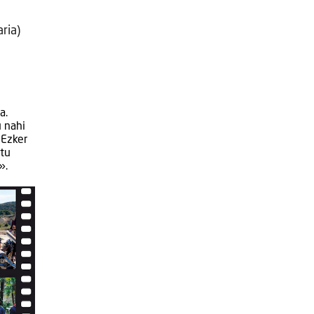
ria)
a.
 nahi
«Ezker
atu
».