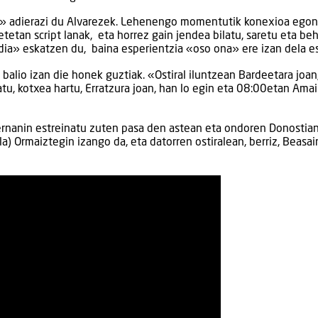
n» adierazi du Alvarezek. Lehenengo momentutik konexioa egon
tetan script lanak, eta horrez gain jendea bilatu, saretu eta be
dia» eskatzen du, baina esperientzia «oso ona» ere izan dela e
 balio izan die honek guztiak. «Ostiral iluntzean Bardeetara joan
tu, kotxea hartu, Erratzura joan, han lo egin eta 08:00etan Ama
ernanin estreinatu zuten pasa den astean eta ondoren Donostia
a) Ormaiztegin izango da, eta datorren ostiralean, berriz, Beasa