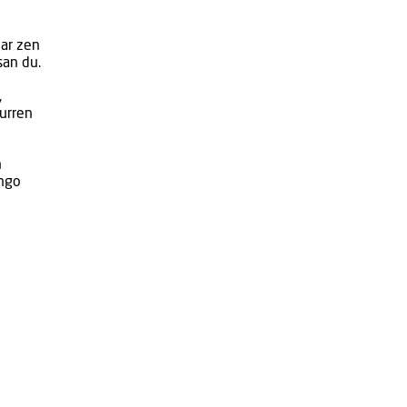
har zen
san du.
,
iurren
n
ingo