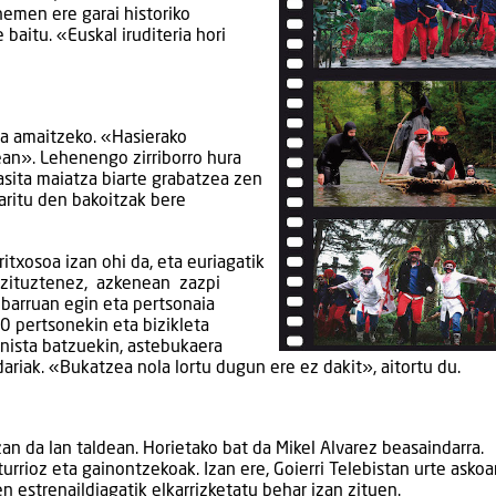
hemen ere garai historiko
baitu. «Euskal iruditeria hori
tia amaitzeko. «Hasierako
ean». Lehenengo zirriborro hura
sita maiatza biarte grabatzea zen
aritu den bakoitzak bere
itxosoa izan ohi da, eta euriagatik
 zituztenez, azkenean zazpi
 barruan egin eta pertsonaia
30 pertsonekin eta bizikleta
nista batzuekin, astebukaera
ariak. «Bukatzea nola lortu dugun ere ez dakit», aitortu du.
 izan da lan taldean. Horietako bat da Mikel Alvarez beasaindarra.
rrioz eta gainontzekoak. Izan ere, Goierri Telebistan urte askoa
n estrenaildiagatik elkarrizketatu behar izan zituen.