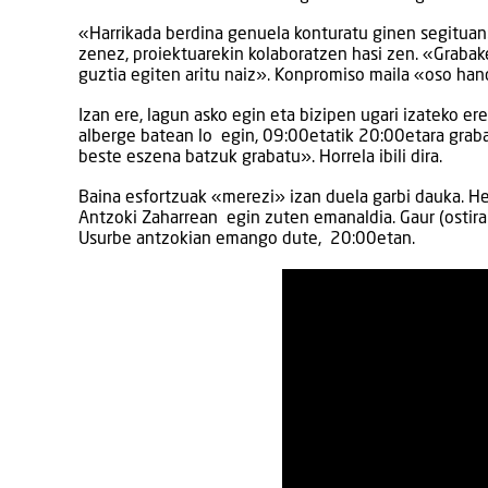
«Harrikada berdina genuela konturatu ginen segitua
zenez, proiektuarekin kolaboratzen hasi zen. «Grabake
guztia egiten aritu naiz». Konpromiso maila «oso han
Izan ere, lagun asko egin eta bizipen ugari izateko ere
alberge batean lo egin, 09:00etatik 20:00etara graba
beste eszena batzuk grabatu». Horrela ibili dira.
Baina esfortzuak «merezi» izan duela garbi dauka. H
Antzoki Zaharrean egin zuten emanaldia. Gaur (ostiral
Usurbe antzokian emango dute, 20:00etan.