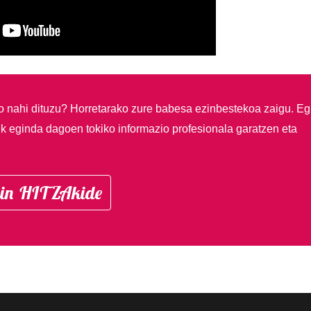
so nahi dituzu?
Horretarako zure babesa ezinbestekoa zaigu. Eg
ik eginda dagoen tokiko informazio profesionala garatzen eta
in HITZAkide