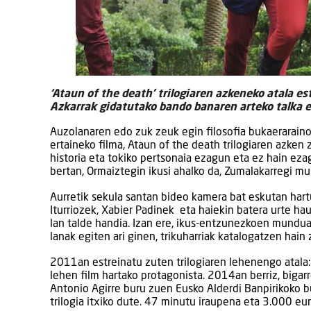
‘Ataun of the death’ trilogiaren azkeneko atala e
Azkarrak gidatutako bando banaren arteko talka e
Auzolanaren edo zuk zeuk egin filosofia bukaerarain
ertaineko filma, Ataun of the death trilogiaren azken
historia eta tokiko pertsonaia ezagun eta ez hain ezag
bertan, Ormaiztegin ikusi ahalko da, Zumalakarregi mu
Aurretik sekula santan bideo kamera bat eskutan hartu
Iturriozek, Xabier Padinek eta haiekin batera urte ha
lan talde handia. Izan ere, ikus-entzunezkoen mundua
lanak egiten ari ginen, trikuharriak katalogatzen hain 
2011an estreinatu zuten trilogiaren lehenengo atala:
lehen film hartako protagonista. 2014an berriz, bigarre
Antonio Agirre buru zuen Eusko Alderdi Banpirikoko b
trilogia itxiko dute. 47 minutu iraupena eta 3.000 eu