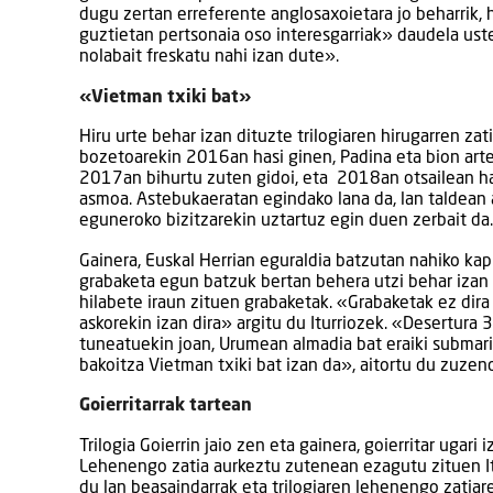
dugu zertan erreferente anglosaxoietara jo beharrik, 
guztietan pertsonaia oso interesgarriak» daudela uste 
nolabait freskatu nahi izan dute».
«Vietman txiki bat»
Hiru urte behar izan dituzte trilogiaren hirugarren za
bozetoarekin 2016an hasi ginen, Padina eta bion art
2017an bihurtu zuten gidoi, eta 2018an otsailean ha
asmoa. Astebukaeratan egindako lana da, lan taldean 
eguneroko bizitzarekin uztartuz egin duen zerbait da.
Gainera, Euskal Herrian eguraldia batzutan nahiko kapr
grabaketa egun batzuk bertan behera utzi behar izan
hilabete iraun zituen grabaketak. «Grabaketak ez dira
askorekin izan dira» argitu du Iturriozek. «Desertura 
tuneatuekin joan, Urumean almadia bat eraiki submari
bakoitza Vietman txiki bat izan da», aitortu du zuzend
Goierritarrak tartean
Trilogia Goierrin jaio zen eta gainera, goierritar ugari
Lehenengo zatia aurkeztu zutenean ezagutu zituen Itu
du lan beasaindarrak eta trilogiaren lehenengo zatiare