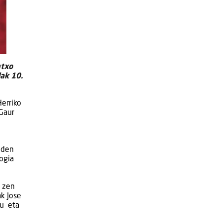
ntxo
ak 10.
e
Herriko
 Gaur
 den
ogia
a zen
ak Jose
tu eta