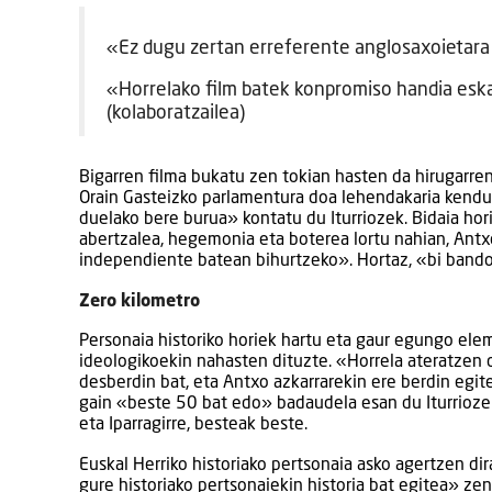
«Ez dugu zertan erreferente anglosaxoietara 
«Horrelako film batek konpromiso handia eska
(kolaboratzailea)
Bigarren filma bukatu zen tokian hasten da hirugarren
Orain Gasteizko parlamentura doa lehendakaria kendu
duelako bere burua» kontatu du Iturriozek. Bidaia hori
abertzalea, hegemonia eta boterea lortu nahian, Antx
independiente batean bihurtzeko». Hortaz, «bi bando 
Zero kilometro
Personaia historiko horiek hartu eta gaur egungo ele
ideologikoekin nahasten dituzte. «Horrela ateratzen
desberdin bat, eta Antxo azkarrarekin ere berdin egi
gain «beste 50 bat edo» badaudela esan du Iturrioze
eta Iparragirre, besteak beste.
Euskal Herriko historiako pertsonaia asko agertzen dira
gure historiako pertsonaiekin historia bat egitea» zen