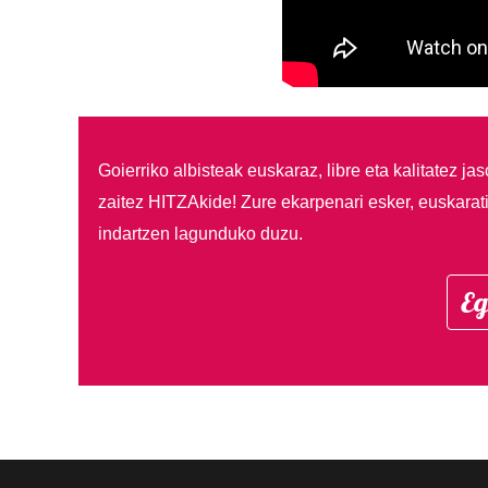
Goierriko albisteak euskaraz, libre eta kalitatez ja
zaitez HITZAkide!
Zure ekarpenari esker, euskarat
indartzen lagunduko duzu.
Eg