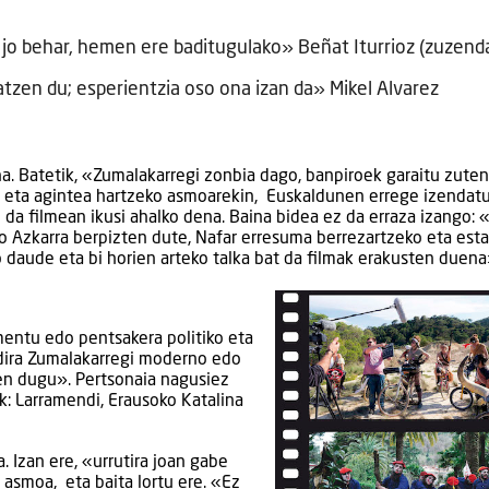
jo behar, hemen ere baditugulako» Beñat Iturrioz (zuzenda
tzen du; esperientzia oso ona izan da» Mikel Alvarez
a. Batetik, «Zumalakarregi zonbia dago, banpiroek garaitu zuten
 eta agintea hartzeko asmoarekin, Euskaldunen errege izendatu
 da filmean ikusi ahalko dena. Baina bidea ez da erraza izango: 
o Azkarra berpizten dute, Nafar erresuma berrezartzeko eta est
daude eta bi horien arteko talka bat da filmak erakusten duena
mentu edo pentsakera politiko eta
 dira Zumalakarregi moderno edo
ten dugu». Pertsonaia nagusiez
k: Larramendi, Erausoko Katalina
. Izan ere, «urrutira joan gabe
 asmoa, eta baita lortu ere. «Ez