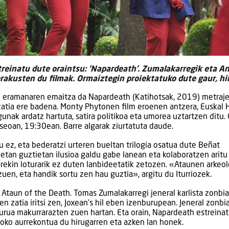
streinatu dute oraintsu: ‘Napardeath’. Zumalakarregik eta A
rakusten du filmak. Ormaiztegin proiektatuko dute gaur, hil
o eramanaren emaitza da Napardeath (Katihotsak, 2019) metraj
 zatia ere badena. Monty Phytonen film eroenen antzera, Euskal 
unak ardatz hartuta, satira politikoa eta umorea uztartzen ditu.
seoan, 19:30ean. Barre algarak ziurtatuta daude.
 ez, eta bederatzi urteren bueltan trilogia osatua dute Beñat
uetan guztietan ilusioa galdu gabe lanean eta kolaboratzen aritu
rekin loturarik ez duten lanbideetatik zetozen. «Ataunen arkeol
zuen, eta handik sortu zen hau guztia», argitu du Iturriozek.
 Ataun of the Death. Tomas Zumalakarregi jeneral karlista zonbi
n zatia iritsi zen, Joxean’s hil eben izenburupean. Jeneral zonbi
urua makurrarazten zuen hartan. Eta orain, Napardeath estreina
roko aurrekontua du hirugarren eta azken lan honek.