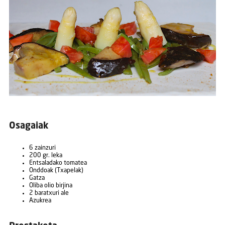
Osagaiak
6 zainzuri
200 gr. leka
Entsaladako tomatea
Onddoak (Txapelak)
Gatza
Oliba olio birjina
2 baratxuri ale
Azukrea