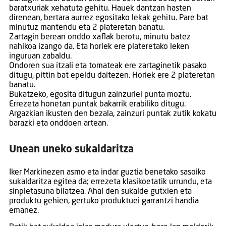
baratxuriak xehatuta gehitu. Hauek dantzan hasten
direnean, bertara aurrez egositako lekak gehitu. Pare bat
minutuz mantendu eta 2 plateretan banatu.
Zartagin berean onddo xaflak berotu, minutu batez
nahikoa izango da. Eta horiek ere plateretako leken
inguruan zabaldu.
Ondoren sua itzali eta tomateak ere zartaginetik pasako
ditugu, pittin bat epeldu daitezen. Horiek ere 2 plateretan
banatu.
Bukatzeko, egosita ditugun zainzuriei punta moztu.
Errezeta honetan puntak bakarrik erabiliko ditugu.
Argazkian ikusten den bezala, zainzuri puntak zutik kokatu
barazki eta onddoen artean.
Unean uneko sukaldaritza
Iker Markinezen asmo eta indar guztia benetako sasoiko
sukaldaritza egitea da; errezeta klasikoetatik urrundu, eta
sinpletasuna bilatzea. Ahal den sukalde gutxien eta
produktu gehien, gertuko produktuei garrantzi handia
emanez.