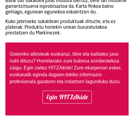
Batik bat sukaldea jolas modura ulertuz, bere lan molderik
garrantzitsuena inprobisazioa da. Karta finkoa baino
gehiago, egunean egunekoa eskaintzen du.
Kuko jatetxeko sukaldean produktuak dituzte, eta ez
platerak. Produktu horiekin unean bururatutakoa
prestatzen du Markinezek.
Goierriko albisteak euskaraz, libre eta kalitatez jaso
nahi dituzu?
Horretarako zure babesa ezinbestekoa
zaigu. Egin zaitez HITZAkide!
Zure ekarpenari esker,
euskaratik eginda dagoen tokiko informazio
profesionala garatzen eta indartzen lagunduko duzu.
Egin HITZAkide