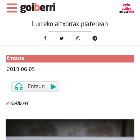
Lurreko altxorrak platerean
Errezeta
2019-06-05
GoiBerri