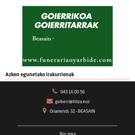
Azken egunetako irakurrienak
943 16 00 56
goiberri@hitza.eus
Oriamendi, 32 – BEASAIN
Nor gara