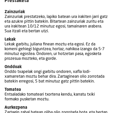
Prestaketa
Zainzuriak
Zainzuriak prestatzeko, lapiko batean ura irakiten jarri gatz
eta azukre pittin batekin. Bitartean zainzuriak zuritu eta
ura irakitean 10/12 minutuz egosi, tamainaren arabera.
Sua itzali eta bertan utzi.
Lekak
Lekak garbitu, juliana finean moztu eta egosi. Ez da
komeni gehiegi biguntzea, hortaz, nahikoa izango da 5-7
minutuz egostea. Ondoren, ur hotzetan pasa, egosketa
prozesua mozteko, eta gorde.
Onddoak
Onddo txapelak ongi garbitu ondoren, xafla lodi-
xamarretan moztu behar dira. Zartaginean olio zorrotada
batekin erregosi, 5 bat minutuz gatz pittin batekin.
Tomatea
Entsaladako tomateari txortena kendu, karratu txiki
formako pusketan moztu.
Aurkezpena
Zartagin zabal batean oliba olio zorrotada bota, eta bertan