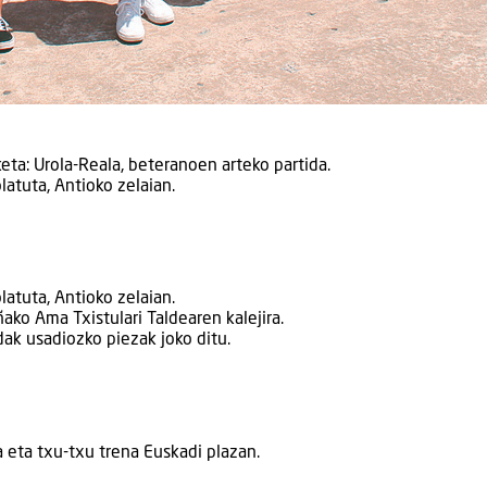
ta: Urola-Reala, beteranoen arteko partida.
latuta, Antioko zelaian.
latuta, Antioko zelaian.
ko Ama Txistulari Taldearen kalejira.
ak usadiozko piezak joko ditu.
eta txu-txu trena Euskadi plazan.