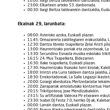
20:00: Ilargi beltza taldearekin dantzaldia, Eusk
23:00: Elkarteen arteko 53. danborrada.
00:30: Ilargi Beltza taldearekin dantzaldia, Eusk
Ekainak 29, larunbata:
08:00: Asteroko azoka, Euskadi plazan.
11:45: Ormazarreta zalditegiaren erakustaldia, L
12:30: Dantza libreko txapelketa Zelai Arizti pil
13:00: Haurrentzako poniak eta zezentxoak, La 
13:30: Secundino Esnaola musika eskolako trikitil
16:15: 24. Mus Txapelketa, Bidezarren.
16:30: Xake txapelketa, Euskadi plazan.
17:30: Haurrentzako Itsasoko herri kirolak, Kale
18:00: Irrintzi eta Lurra taldeen dantza jaialdia, 
18:30: Errekortadoreak, La Salle Legazpi ikastet
20:00: Goiargi abesbatza, Mertzedariatar lekaim
20:00: Zarraparrak antolatutako kontzertua: Hartz
20:15: Trikitipoteoa, Joxe Mendizabalekin.
23:15: Su artifizialak Valecea Pir etxearen eskut
23:30: Ixabel DJ Festa 7.0, herriko DJ-ak, Kaleba
00:00: Larrain dantza, Euskadi plazan.