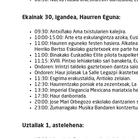
00:30: Nueva Alaska orkestrarekin dantzaldia, E
Ekainak 30, igandea, Haurren Eguna:
09:30: Antxiñako Ama txistularien kalejira.
10:00-15:00: Arte eta eskulangintza azoka, Eus
11:00: Haurren eguneko festen hasiera. Alkateak 
Herriko Bertso Eskolako gaztetxoek ere parte ha
11:00: Binakako Euskadiko Elite pilota txapelketa
11:15: XVIII. Pintxo lehiaketako sari banaketa, E
Ondoren: Irrintzi taldeko gaztetxoen dantza saio
Ondoren: Haur jolasak La Salle Legazpi ikastetxe
11:30: Esgrima erakustaldia, Antioko zelaian.
12:30: Haurrentzako poniak eta zezentxoak, La S
13:30: Imperial Elegancia Mexicana mariatxia he
17:30: Haur danborrada.
20:00: Jose Mari Orbegozo eskolako dantzarien s
23:00: Zumarragako Musika Bandaren kontzertua,
Uztailak 1, astelehena: