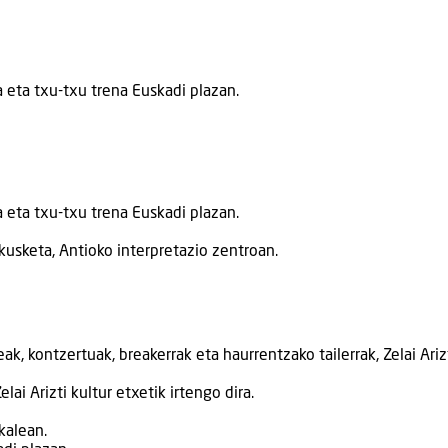
eta txu-txu trena Euskadi plazan.
eta txu-txu trena Euskadi plazan.
usketa, Antioko interpretazio zentroan.
leak, kontzertuak, breakerrak eta haurrentzako tailerrak, Zelai Ariz
lai Arizti kultur etxetik irtengo dira.
kalean.