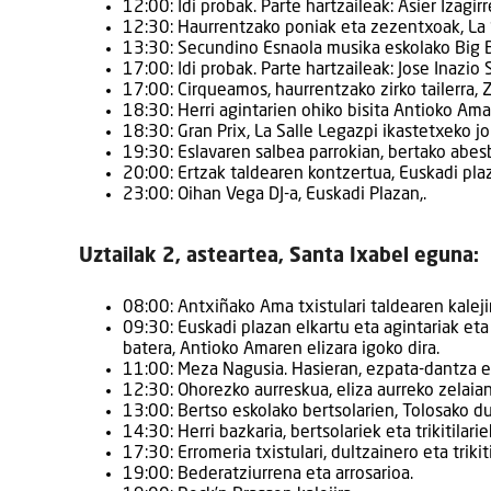
12:00: Idi probak. Parte hartzaileak: Asier Izagirr
12:30: Haurrentzako poniak eta zezentxoak, La 
13:30: Secundino Esnaola musika eskolako Big B
17:00: Idi probak. Parte hartzaileak: Jose Inazio
17:00: Cirqueamos, haurrentzako zirko tailerra, Ze
18:30: Herri agintarien ohiko bisita Antioko Ama
18:30: Gran Prix, La Salle Legazpi ikastetxeko jo
19:30: Eslavaren salbea parrokian, bertako abes
20:00: Ertzak taldearen kontzertua, Euskadi pla
23:00: Oihan Vega DJ-a, Euskadi Plazan,.
Uztailak 2, asteartea, Santa Ixabel eguna:
08:00: Antxiñako Ama txistulari taldearen kaleji
09:30: Euskadi plazan elkartu eta agintariak eta 
batera, Antioko Amaren elizara igoko dira.
11:00: Meza Nagusia. Hasieran, ezpata-dantza e
12:30: Ohorezko aurreskua, eliza aurreko zelaian
13:00: Bertso eskolako bertsolarien, Tolosako dul
14:30: Herri bazkaria, bertsolariek eta trikitilarie
17:30: Erromeria txistulari, dultzainero eta trikiti
19:00: Bederatziurrena eta arrosarioa.