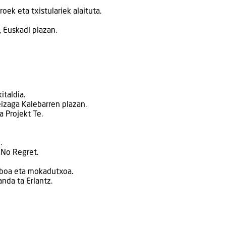
roek eta txistulariek alaituta.
n, Euskadi plazan.
italdia.
eizaga Kalebarren plazan.
a Projekt Te.
.
 No Regret.
iboa eta mokadutxoa.
anda ta Erlantz.