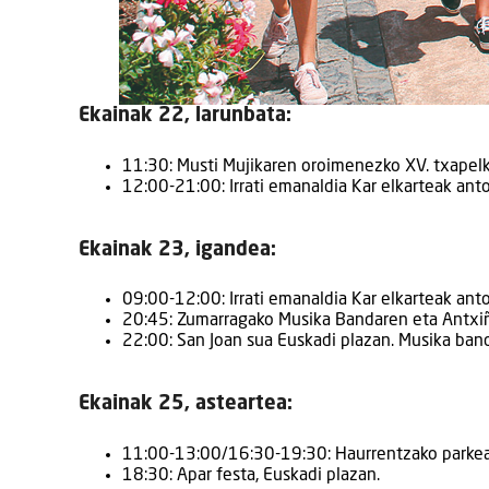
Ekainak 22, larunbata:
11:30: Musti Mujikaren oroimenezko XV. txapelke
12:00-21:00: Irrati emanaldia Kar elkarteak anto
Ekainak 23, igandea:
09:00-12:00: Irrati emanaldia Kar elkarteak anto
20:45: Zumarragako Musika Bandaren eta Antxiña
22:00: San Joan sua Euskadi plazan. Musika band
Ekainak 25, asteartea:
11:00-13:00/16:30-19:30: Haurrentzako parkea 
18:30: Apar festa, Euskadi plazan.