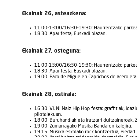
Ekainak 26, asteazkena:
11:00-13:00/16:30-19:30: Haurrentzako parkea 
18:30: Apar festa, Euskadi plazan.
Ekainak 27, osteguna:
11:00-13:00/16:30-19:30: Haurrentzako parkea 
18:30: Apar festa, Euskadi plazan.
19:00: Paco de Miguelen Caprichos de acero erak
Ekainak 28, ostirala:
16:30: VI. Ni Naiz Hip Hop festa: graffitiak, idaz
pilotalekuan.
18:00: Buruhandiak eta Iratzarri dultzaineroak. Ze
19:00: Zumarragako Musika Bandaren kalejira.
19:15: Musika eskolako rock kontzertua, Piedad 