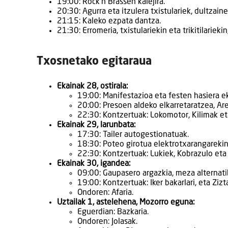
19:00: Rock’n Brassen kalejira.
20:30: Agurra eta itzulera txistulariek, dultzaine
21:15: Kaleko ezpata dantza.
21:30: Erromeria, txistulariekin eta trikitilarieki
Txosnetako egitaraua
Ekainak 28, ostirala:
19:00: Manifestazioa eta festen hasiera ek
20:00: Presoen aldeko elkarretaratzea, Ar
22:30: Kontzertuak: Lokomotor, Kilimak et
Ekainak 29, larunbata:
17:30: Tailer autogestionatuak.
18:30: Poteo girotua elektrotxarangarekin
22:30: Kontzertuak: Lukiek, Kobrazulo eta
Ekainak 30, igandea:
09:00: Gaupasero argazkia, meza alternat
19:00: Kontzertuak: Iker bakarlari, eta Zizt
Ondoren: Afaria.
Uztailak 1, astelehena, Mozorro eguna:
Eguerdian: Bazkaria.
Ondoren: Jolasak.