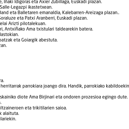
e, Iñaki Idigoras eta Axier Zubillaga, Euskadi plazan.
Salle-Legazpi ikastetxean.
and eta Balletaren emanaldia, Kalebarren-Areizaga plazan..
 Soraluze eta Patxi Aranberri, Euskadi plazan.
lai Arizti pilotalekuan.
ri, Antxiñako Ama txistulari taldearekin batera.
lastokian.
batzak eta Goiargik abestuta.
zan.
ra.
herritarrak parrokiara joango dira. Handik, parrokiako kabildoeki
skainiko diote Ama Birjinari eta ondoren prozesioa egingo dute.
.
tzaineroen eta trikitilarien saioa.
k alaituta.
lariekin.