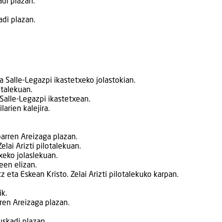
adi plazan.
adi plazan.
a Salle-Legazpi ikastetxeko jolastokian.
otalekuan.
Salle-Legazpi ikastetxean.
arien kalejira.
barren Areizaga plazan.
Zelai Arizti pilotalekuan.
xeko jolaslekuan.
een elizan.
 eta Eskean Kristo. Zelai Arizti pilotalekuko karpan.
ik.
rren Areizaga plazan.