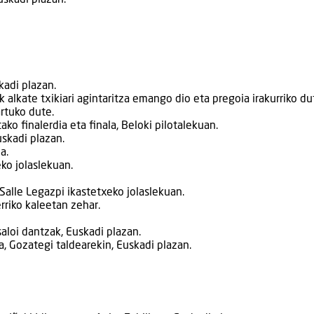
uskadi plazan.
kadi plazan.
alkate txikiari agintaritza emango dio eta pregoia irakurriko du
rtuko dute.
ko finalerdia eta finala, Beloki pilotalekuan.
uskadi plazan.
a.
ko jolaslekuan.
alle Legazpi ikastetxeko jolaslekuan.
rriko kaleetan zehar.
aloi dantzak, Euskadi plazan.
 Gozategi taldearekin, Euskadi plazan.