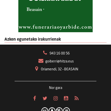
Azken egunetako irakurrienak
943 16 00 56
goiberri@hitza.eus
Oriamendi, 32 – BEASAIN
Nor gara