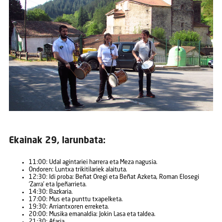
Ekainak 29, larunbata:
11:00: Udal agintariei harrera eta Meza nagusia.
Ondoren: Luntxa trikitilariek alaituta.
12:30: Idi proba: Beñat Oregi eta Beñat Azketa, Roman Elosegi
‘Zarra’ eta Ipeñarrieta.
14:30: Bazkaria.
17:00: Mus eta punttu txapelketa.
19:30: Arriantxoren erreketa.
20:00: Musika emanaldia: Jokin Lasa eta taldea.
21:30: Afaria.