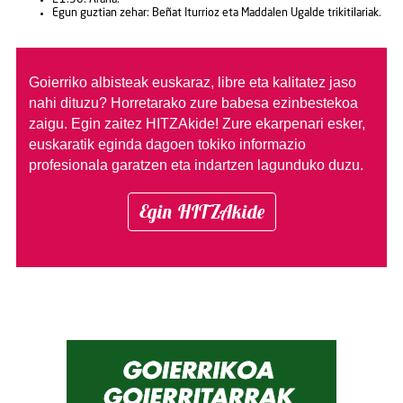
Egun guztian zehar: Beñat Iturrioz eta Maddalen Ugalde trikitilariak.
Goierriko albisteak euskaraz, libre eta kalitatez jaso
nahi dituzu?
Horretarako zure babesa ezinbestekoa
zaigu. Egin zaitez HITZAkide!
Zure ekarpenari esker,
euskaratik eginda dagoen tokiko informazio
profesionala garatzen eta indartzen lagunduko duzu.
Egin HITZAkide