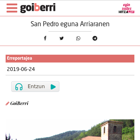
San Pedro eguna Arriaranen
Erreportajea
2019-06-24
GoiBerri