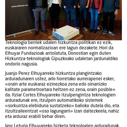
Teknologia berriek udalen hizkuntza politikan ez ezik,
euskararen normalizazioan ere lagun dezakete. Hori da
Elhuyar Fundazioak antolatuta, Donostian egin duten
Hizkuntza-teknologiak Gipuzkoako udaletan jardunaldiko
ondorio nagusia.
Juanjo Perez Elhuyarreko hizkuntza plangintzako
arduradunaren ustez, arlo horretako aurrerapenei esker,
«orain arte euskaraz ezinezkoa zena edo oinarrizko
kalitate parametroetara heltzen ez zena, orain posible»
da. Itziar Cortes Elhuyarreko itzulpengintza teknologien
arduradunak ere, itzulpen automatikoko sistemek
«sorkuntza elebiduna sustatzeko» balioko dutela dio, eta
itzultzaileentzat «oso lagungarri» izan daitezkeela, nahiz
eta arduraz erabili behar diren.
Igor Leturia Elhuyarreko hizketa teknologien arduradunak,