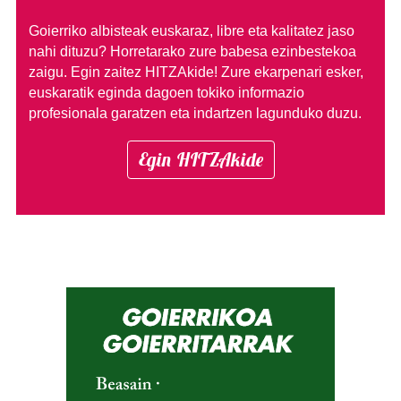
Goierriko albisteak euskaraz, libre eta kalitatez jaso
nahi dituzu?
Horretarako zure babesa ezinbestekoa
zaigu. Egin zaitez HITZAkide!
Zure ekarpenari esker,
euskaratik eginda dagoen tokiko informazio
profesionala garatzen eta indartzen lagunduko duzu.
Egin HITZAkide