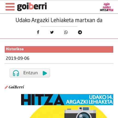
Udako Argazki Lehiaketa martxan da
Historikoa
2019-09-06
GoiBerri