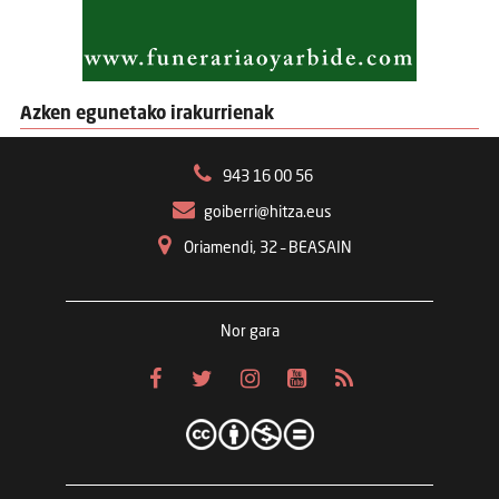
Azken egunetako irakurrienak
943 16 00 56
goiberri@hitza.eus
Oriamendi, 32 – BEASAIN
Nor gara