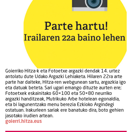
Goierriko Hitza-k eta Fotoetxe argazki dendak 14. urtez
antolatu dute Udako Argazki Lehiaketa. Hilaren 22ra arte
parte har daiteke, Hitza-ren webgunean sartu, argazkia igo
eta datuak beteta. Sari ugari emango dituzte aurten ere;
Fotoetxek eskainitako 60×100 eta 50×80 neurriko
argazki handitzeak, Mutrikuko Arbe hotelean egonaldia,
eta bi lagunentzako menu berezia Ezkioko Argindegi
ostatuan. Irakurleen sariak ere banatuko dira, boto gehien
jasotako irudien artean.
goierri.hitza.eus