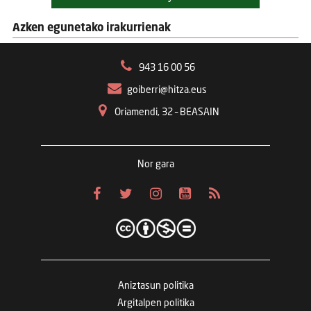
Azken egunetako irakurrienak
943 16 00 56
goiberri@hitza.eus
Oriamendi, 32 – BEASAIN
Nor gara
Aniztasun politika
Argitalpen politika