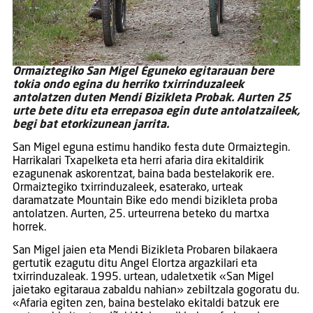
Ormaiztegiko San Migel Eguneko egitarauan bere
tokia ondo egina du herriko txirrinduzaleek
antolatzen duten Mendi Bizikleta Probak. Aurten 25
urte bete ditu eta errepasoa egin dute antolatzaileek,
begi bat etorkizunean jarrita.
San Migel eguna estimu handiko festa dute Ormaiztegin.
Harrikalari Txapelketa eta herri afaria dira ekitaldirik
ezagunenak askorentzat, baina bada bestelakorik ere.
Ormaiztegiko txirrinduzaleek, esaterako, urteak
daramatzate Mountain Bike edo mendi bizikleta proba
antolatzen. Aurten, 25. urteurrena beteko du martxa
horrek.
San Migel jaien eta Mendi Bizikleta Probaren bilakaera
gertutik ezagutu ditu Angel Elortza argazkilari eta
txirrinduzaleak. 1995. urtean, udaletxetik «San Migel
jaietako egitaraua zabaldu nahian» zebiltzala gogoratu du.
«Afaria egiten zen, baina bestelako ekitaldi batzuk ere