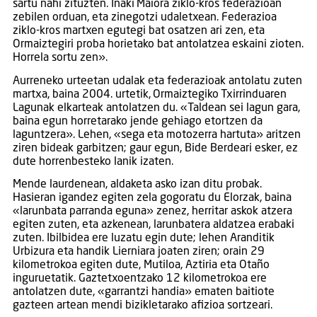
sartu nahi zituzten. Iñaki Maiora ziklo-kros federazioan
zebilen orduan, eta zinegotzi udaletxean. Federazioa
ziklo-kros martxen egutegi bat osatzen ari zen, eta
Ormaiztegiri proba horietako bat antolatzea eskaini zioten.
Horrela sortu zen».
Aurreneko urteetan udalak eta federazioak antolatu zuten
martxa, baina 2004. urtetik, Ormaiztegiko Txirrinduaren
Lagunak elkarteak antolatzen du. «Taldean sei lagun gara,
baina egun horretarako jende gehiago etortzen da
laguntzera». Lehen, «sega eta motozerra hartuta» aritzen
ziren bideak garbitzen; gaur egun, Bide Berdeari esker, ez
dute horrenbesteko lanik izaten.
Mende laurdenean, aldaketa asko izan ditu probak.
Hasieran igandez egiten zela gogoratu du Elorzak, baina
«larunbata parranda eguna» zenez, herritar askok atzera
egiten zuten, eta azkenean, larunbatera aldatzea erabaki
zuten. Ibilbidea ere luzatu egin dute; lehen Aranditik
Urbizura eta handik Lierniara joaten ziren; orain 29
kilometrokoa egiten dute, Mutiloa, Aztiria eta Otaño
inguruetatik. Gaztetxoentzako 12 kilometrokoa ere
antolatzen dute, «garrantzi handia» ematen baitiote
gazteen artean mendi bizikletarako afizioa sortzeari.