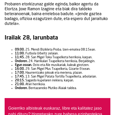
Probaren etorkizunaz galde eginda, baikor agertu da
Elortza. Joxe Ramon Izagirre eta biak dira taldeko
beteranoenak, baina erreleboa badute. «Jende gaztea
badago, ofizioa ezagutzen dute, eta espero dut jarraituko
dutela».
Irailak 28, larunbata
09:00.
25. Mendi Bizikleta Proba. Izen-ematea 08:15ean.
11:00.
Futbola Urbeltz zelaian.
11:45.
28. San Migel Toka Txapelketa herrikoia, karpan.
Ondoren.
24. Harrikalari Txapelketa herrikoia, Berjaldegin.
Egun osoan.
Osto eta Ale musikariak, kaleak girotzen.
16:00.
29. San Migel Mus Txapelketa, Gizarte Etxean.
17:00.
Haurrentzako jokoak eta meriena, plazan.
17:45.
13. San Migel Patata Tortilla Txapelketa, arbolarian.
20:15.
Sagardo kupelaren irekiera, karpan.
21:00.
Afari herrikoia.
Ondoren.
Bentazarreko Mutiko Alaiak taldea.
Goierriko albisteak euskaraz, libre eta kalitatez jaso
nahi dituzu?
Horretarako zure babesa ezinbestekoa