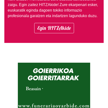
zaigu. Egin zaitez HITZAkide!
Zure ekarpenari esker,
euskaratik eginda dagoen tokiko informazio
profesionala garatzen eta indartzen lagunduko duzu.
Egin HITZAkide