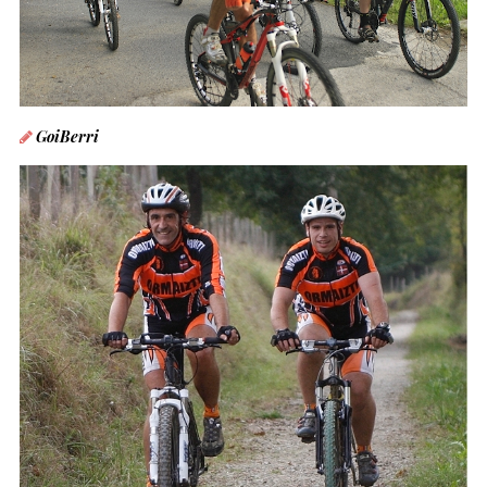
GoiBerri