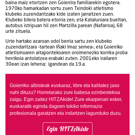
baina maiz etortzen zen Goierrira familiarekin egotera.
1970ko hamarkadan sortu zuen Txindoki atletismo
klubeko zuzendaritzako kide izaten jarraitzen zuen.
Klubeko bilera batera etorria zen, eta Kataluniara bueltan,
autobus istripuan hil zen Martzilla parean (Nafarroa), 68
urte zituela.
Urte hartako azaroan odol berria sartu zen klubeko
zuzendaritzara –tartean Iñaki Imaz semea–, eta Goierriko
atletismoaren aitapontekoaren oroimenezko korrika proba
herrikoia antolatzea erabaki zuten. 2001eko irailaren
30ean izan lehena; igandean da 19.a.
Goierriko albisteak euskaraz, libre eta kalitatez jaso
nahi dituzu?
Horretarako zure babesa ezinbestekoa
zaigu. Egin zaitez HITZAkide!
Zure ekarpenari esker,
euskaratik eginda dagoen tokiko informazio
profesionala garatzen eta indartzen lagunduko duzu.
Egin HITZAkide