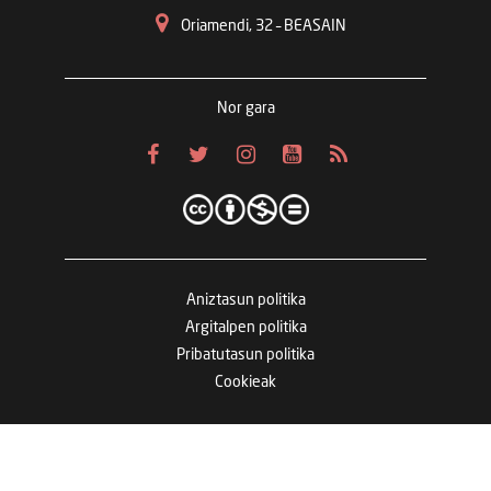
Oriamendi, 32 – BEASAIN
Nor gara
Aniztasun politika
Argitalpen politika
Pribatutasun politika
Cookieak