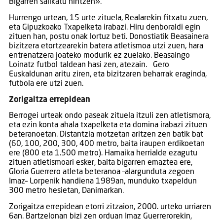
Bigarren sailkatu nintzen».
Hurrengo urtean, 15 urte zituela, Realarekin fitxatu zuen,
eta Gipuzkoako Txapelketa irabazi. Hiru denboraldi egin
zituen han, postu onak lortuz beti. Donostiatik Beasainera
bizitzera etortzearekin batera atletismoa utzi zuen, hara
entrenatzera joateko modurik ez zuelako. Beasaingo
Loinatz futbol taldean hasi zen, atezain. Gero
Euskaldunan aritu ziren, eta bizitzaren beharrak eraginda,
futbola ere utzi zuen.
Zorigaitza errepidean
Berrogei urteak ondo paseak zituela itzuli zen atletismora,
eta ezin konta ahala txapelketa eta domina irabazi zituen
beteranoetan. Distantzia motzetan aritzen zen batik bat
(60, 100, 200, 300, 400 metro, baita iraupen erdikoetan
ere (800 eta 1.500 metro). Hamaika herrialde ezagutu
zituen atletismoari esker, baita bigarren emaztea ere,
Gloria Guerrero atleta beteranoa –alargunduta zegoen
Imaz– Lorpenik handiena 1989an, munduko txapeldun
300 metro hesietan, Danimarkan.
Zorigaitza errepidean etorri zitzaion, 2000. urteko urriaren
6an. Bartzelonan bizi zen orduan Imaz Guerrerorekin,