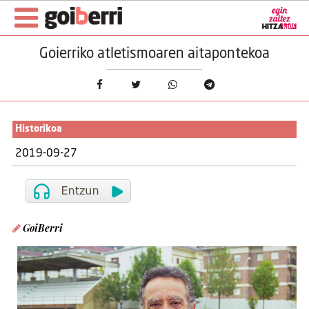
Goierriko atletismoaren aitapontekoa
Historikoa
2019-09-27
GoiBerri