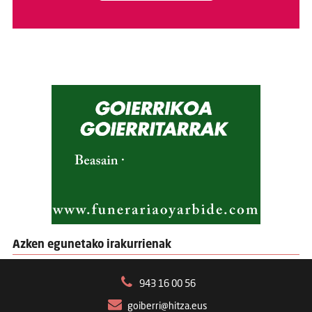
Azken egunetako irakurrienak
943 16 00 56
goiberri@hitza.eus