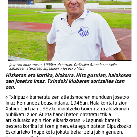
Josetxo Imaz atleta, 1999ko abuztuan, Ordiziako Altamira estadio
zaharrean ateratako argazkian. / Josetxo Marin
Hizketan eta korrika, bizkorra. Hitz gutxian, halakoxea
zen Josetxo Imaz. Txindoki klubaren sortzailea izan
zen.
«Txiripaz» barneratu zen atletismoaren munduan Josetxo
Imaz Fernandez beasaindarra, 1946an. Hala kontatu zion
Xabier Gartziari 1992ko maiatzeko Goierritarra aldizkarian
publikatu zuen Atleta handi baten erretratu ttikia
artikulurako egin zion elkarrizketan. «Lagunak batetik
bestera korrika ibiltzen ginen, eta egun batean Gipuzkoako
Eskolarteko Txapelketa jokatu behar zela jakin genuen.