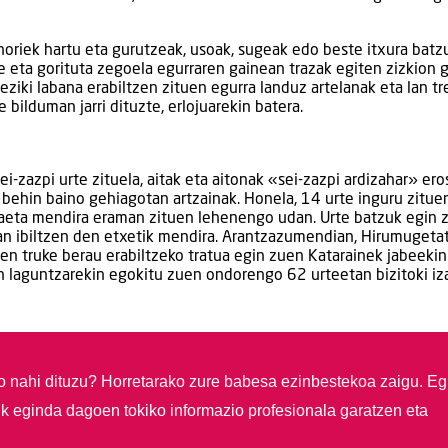
, horiek hartu eta gurutzeak, usoak, sugeak edo beste itxura bat
 eta gorituta zegoela egurraren gainean trazak egiten zizkion g
eziki labana erabiltzen zituen egurra landuz artelanak eta lan t
 bilduman jarri dituzte, erlojuarekin batera.
ei-zazpi urte zituela, aitak eta aitonak «sei-zazpi ardizahar» ero
 behin baino gehiagotan artzainak. Honela, 14 urte inguru zitue
mugaeta mendira eraman zituen lehenengo udan. Urte batzuk egin 
rian ibiltzen den etxetik mendira. Arantzazumendian, Hirumugetat
en truke berau erabiltzeko tratua egin zuen Katarainek jabeekin
en laguntzarekin egokitu zuen ondorengo 62 urteetan bizitoki iz
so nahi dituzu?
Horretarako zure babesa ezinbestekoa zaigu. Eg
ik eginda dagoen tokiko informazio profesionala garatzen eta