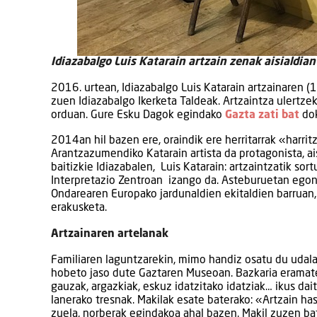
Idiazabalgo Luis Katarain artzain zenak aisialdia
2016. urtean, Idiazabalgo Luis Katarain artzainaren
zuen Idiazabalgo Ikerketa Taldeak. Artzaintza ulertz
orduan. Gure Esku Dagok egindako
Gazta zati bat
dok
2014an hil bazen ere, oraindik ere herritarrak «harrit
Arantzazumendiko Katarain artista da protagonista, aisi
baitizkie Idiazabalen, Luis Katarain: artzaintzatik sor
Interpretazio Zentroan izango da. Asteburuetan egon
Ondarearen Europako jardunaldien ekitaldien barruan,
erakusketa.
Artzainaren artelanak
Familiaren laguntzarekin, mimo handiz osatu du udal
hobeto jaso dute Gaztaren Museoan. Bazkaria eramatek
gauzak, argazkiak, eskuz idatzitako idatziak… ikus dai
lanerako tresnak. Makilak esate baterako: «Artzain h
zuela, norberak egindakoa ahal bazen. Makil zuzen bat