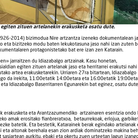
n egiten zituen artelanekin erakusketa osatu dute.
 (1926-2014) bizimodua Nire artzantza izeneko dokumentalean j
eko eta bizitzeko modu baten lekukotasuna jaso nahi izan zuten 
umentalaren protagonistetako bat ere izan zen Katarain.
zen» jarraitzen du Idiazabalgo artzainak. Kasu honetan,
aldian egiten zituen artelanak jaso eta herritarrei erakutsi nahi
tutako artea erakusketarekin. Urriaren 27ra bitartean, Idiazabalgo
go da irekita, 11:00etatik 14:00etara eta 16:00etatik 19:00eta
 eta Idiazabalgo Baserritarren Egunarekin bat eginez, osatu dut
ak erakusketa eta Arantzazumendiko artzainaren esentzia ondo
o amak erositako fianbreratxoa, betaurrekoak, erlojua, garbike
tezke batetik. Eta bestetik, Katarainek berak egindako artelanak 
asi eta aitonak berehala esan zion ardiak dominatzeko makina be
 sasiartean aurkitu, ebaki eta okertu zuen urteetan lagun izang