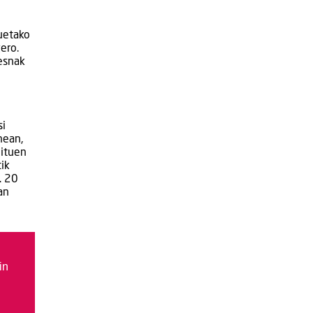
zuetako
ero.
resnak
si
nean,
zituen
ik
. 20
an
in