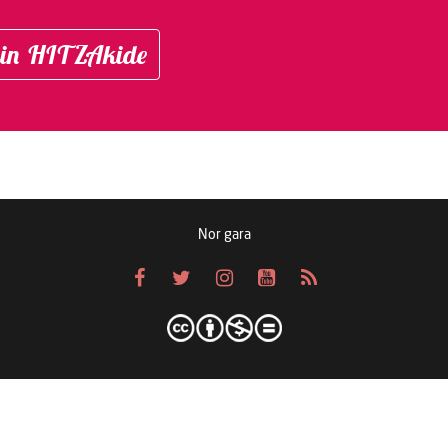
in HITZAkide
Nor gara