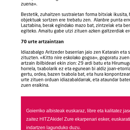
zuena».
Bestetik, zuhaitzen sustraietan forma bitxiak ikusita
objektuak sortzen ere trebatu zen. Alanbre punta erre
Laztabina, berak egindako mazo bat, zintzelak eta ber
egiteko. Amaitu gabe utzi zituen azken galtzerdiak ere
70 urte artzaintzan
Idiazabalgo Aritzeder baserrian jaio zen Katarain eta s
zituzten. «Kitto nire eskolako gogoa», gogoratu zuen
artzain ibilbideari ekin zion: 29 ardi batu eta Hiru
horrela, txabolarik ez eta egunean bi aldiz joan-etor
gertu, ordea, bazen txabola bat, eta hura konpontzear
urte zituen orduan idiazabaldarrak, eta ataundar bat
zuen eraikina.
Goierriko albisteak euskaraz, libre eta kalitatez ja
zaitez HITZAkide!
Zure ekarpenari esker, euskarat
indartzen lagunduko duzu.