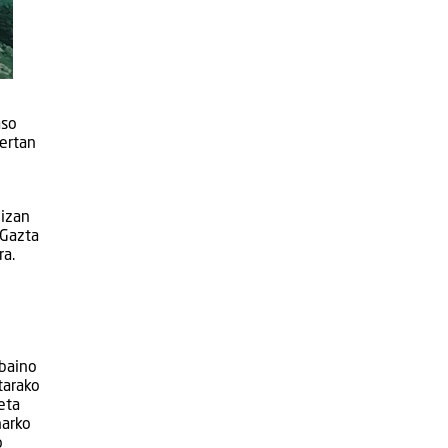
aso
bertan
 izan
 Gazta
ra.
e
 baino
tarako
eta
harko
o