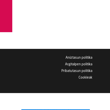
Aniztasun politika
Argitalpen politika
Pribatutasun politika
Cookieak