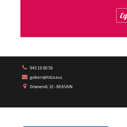
Eg
943 16 00 56
goiberri@hitza.eus
Oriamendi, 32 – BEASAIN