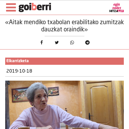
«Aitak mendiko txabolan erabilitako zumitzak
dauzkat oraindik»
Elkarrizketa
2019-10-18