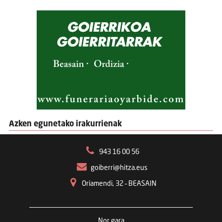
Azken egunetako irakurrienak
943 16 00 56
goiberri@hitza.eus
Oriamendi, 32 – BEASAIN
Nor gara