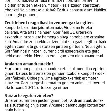
beti ni ez naizela arituko eta, utzi nuen. Semea bi-hiru
alditan aritu zen etxean. Matoirik ez zitzaion ateratzen;
«horixe! Nola aterako duk ba? Ez duk nahastu eta». Nahiko
barre egin genuen.
Zeuk lehentxeago ikasiko zenuen gazta egiten.
Konporta baserrian jaiotakoa naiz, Aiestaran Erreka
bailaran. Aita artzaina nuen. Gorriñera 21 urterekin
ezkondu nintzen, eta hemengo aitaginarreba ere artzaina
zen. Amandre zenarekin aritzen nintzen gazta egiten; hark
egiten zuen, eta gu estutzen jartzen gintuen. Neu, egiten,
Gorriñen hasi nintzen, aurrena ardi esnearekin eta gero
behi esnearekin. Mendian ere laguntzen nion amandreari.
Aralarren amandrearekin?
Eskolako opor garaian, amandrea eta biok mendian egoten
ginen, batera. Intzentsaron genuen txabola Konportakoek;
Gorriñekoek, Oiduegin. Ume egiteko txerriak eramaten
zituzten. Gazura egosita ematen genien animaliei, txerriei
eta letxoei. 10-11 urte izango nituen.
Noiz arte egoten zineten?
Urriaren aurrenean jaisten ginen beti. Ardi antzuak denak
ez zituzten agian jaisten. Arkumea beranduago izaten zen
orain baino.