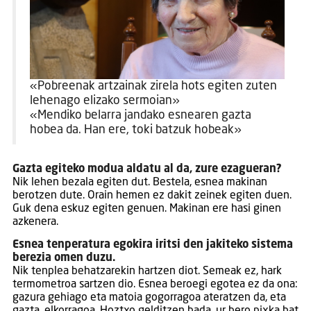
«Pobreenak artzainak zirela hots egiten zuten
lehenago elizako sermoian»
«Mendiko belarra jandako esnearen gazta
hobea da. Han ere, toki batzuk hobeak»
Gazta egiteko modua aldatu al da, zure ezagueran?
Nik lehen bezala egiten dut. Bestela, esnea makinan
berotzen dute. Orain hemen ez dakit zeinek egiten duen.
Guk dena eskuz egiten genuen. Makinan ere hasi ginen
azkenera.
Esnea tenperatura egokira iritsi den jakiteko sistema
berezia omen duzu.
Nik tenplea behatzarekin hartzen diot. Semeak ez, hark
termometroa sartzen dio. Esnea beroegi egotea ez da ona:
gazura gehiago eta matoia gogorragoa ateratzen da, eta