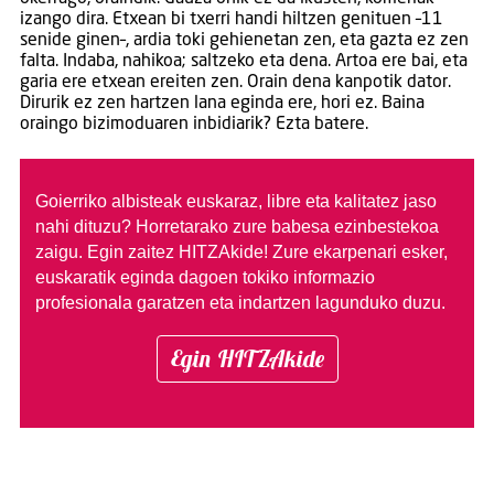
izango dira. Etxean bi txerri handi hiltzen genituen –11
senide ginen–, ardia toki gehienetan zen, eta gazta ez zen
falta. Indaba, nahikoa; saltzeko eta dena. Artoa ere bai, eta
garia ere etxean ereiten zen. Orain dena kanpotik dator.
Dirurik ez zen hartzen lana eginda ere, hori ez. Baina
oraingo bizimoduaren inbidiarik? Ezta batere.
Goierriko albisteak euskaraz, libre eta kalitatez jaso
nahi dituzu?
Horretarako zure babesa ezinbestekoa
zaigu. Egin zaitez HITZAkide!
Zure ekarpenari esker,
euskaratik eginda dagoen tokiko informazio
profesionala garatzen eta indartzen lagunduko duzu.
Egin HITZAkide