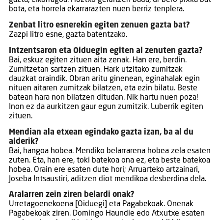
gazta, elkorragoa. Hoztxo gelditzen bada, ur bero pixka bat
bota, eta horrela ekarrarazten nuen berriz tenplera.
Zenbat litro esnerekin egiten zenuen gazta bat?
Zazpi litro esne, gazta batentzako.
Intzentsaron eta Oiduegin egiten al zenuten gazta?
Bai, eskuz egiten zituen aita zenak. Han ere, berdin.
Zumitzetan sartzen zituen. Hark utzitako zumitzak
dauzkat oraindik. Obran aritu ginenean, eginahalak egin
nituen aitaren zumitzak bilatzen, eta ezin bilatu. Beste
batean hara non bilatzen ditudan. Nik hartu nuen poza!
Inon ez da aurkitzen gaur egun zumitzik. Luberrik egiten
zituen.
Mendian ala etxean egindako gazta izan, ba al du
alderik?
Bai, hangoa hobea. Mendiko belarrarena hobea zela esaten
zuten. Eta, han ere, toki batekoa ona ez, eta beste batekoa
hobea. Orain ere esaten dute hori; Arruarteko artzainari,
Joseba Intsaustiri, aditzen diot mendikoa desberdina dela.
Aralarren zein ziren belardi onak?
Urretagoenekoena [Oiduegi] eta Pagabekoak. Onenak
Pagabekoak ziren. Domingo Haundie edo Atxutxe esaten