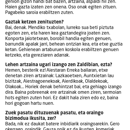
genion gizon handi bat bazen, artzaina, aspaldi hil zen.
Haien gazta izaten zen onena. Oso onak egiten zituen.
Pagabeko saroia erabiltzen zuten.
Gaztak ketzen zenituzten?
Bai, denak. Mendiko txabolan, lurreko sua beti piztuta
egoten zen, eta haren kea gaztandegira joaten zen.
Konporta jaiotetxean, borobil handia egiten genuen,
barrundik apalak jarri, behean ontzian kea, eta etxe guztia
ketan. Gehienean artaburuen koskola erabiltzen genuen
ketzeko, eta gereziaren adarrak.
Lehen artzaina ugari izango zen Zaldibian, ezta?
Hemen, besterik ez! Aiestaran Erreka bailaran, etxe
denetan ziren artzainak: Lazkaoetxen, Auntxietan lau
bizitzak, Aiestragoenekoak, Aierdikoak, Olaldekoak,
Olakoak… Horiek denak behintzat bai, eta gehiago izango
dira. Baina pobreenak ere artzainak omen ziren, sermoian
hots egiten zuten hori. Ez dakit hala ziren edo ez, baina
hori gogoan hartu nuen.
Zuek pasatu dituzuenak pasatu, eta oraingo
bizimodua ikusita, zer?
Bada, nik ez daukat batere inbidiarik oraingoarekin. Gero
okerrago, oraindik. Gauza onik ez da ikusten, komeriak