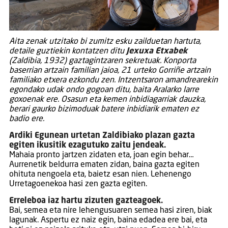
Aita zenak utzitako bi zumitz esku zailduetan hartuta,
detaile guztiekin kontatzen ditu
Jexuxa Etxabek
(Zaldibia, 1932) gaztagintzaren sekretuak. Konporta
baserrian artzain familian jaioa, 21 urteko Gorriñe artzain
familiako etxera ezkondu zen. Intzentsaron amandrearekin
egondako udak ondo gogoan ditu, baita Aralarko larre
goxoenak ere. Osasun eta kemen inbidiagarriak dauzka,
berari gaurko bizimoduak batere inbidiarik ematen ez
badio ere.
Ardiki Egunean urtetan Zaldibiako plazan gazta
egiten ikusitik ezagutuko zaitu jendeak.
Mahaia pronto jartzen zidaten eta, joan egin behar…
Aurrenetik beldurra ematen zidan, baina gazta egiten
ohituta nengoela eta, baietz esan nien. Lehenengo
Urretagoenekoa hasi zen gazta egiten.
Erreleboa iaz hartu zizuten gazteagoek.
Bai, semea eta nire lehengusuaren semea hasi ziren, biak
lagunak. Aspertu ez naiz egin, baina edadea ere bai, eta