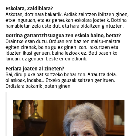
Eskolara, Zaldibiara?
Askotan, dotrinara bakarrik. Ardiak zaintzen ibiltzen ginen,
etxe inguruan, eta ez geneukan eskolara joaterik. Dotrina
hamabietan zela uste dut, eta hara bidaltzen gintuzten.
Dotrina garrantzitsuagoa zen eskola baino, beraz?
Oraintxe esan duzu. Orduan ere baziren maisu-maistra
egiten zirenak, baina gu ez ginen izan. Irakurtzen eta
idazten ikasi genuen, baina lezioak ez. Beti baserriko
lanean, ez genuen beste erremediorik.
Feriara joaten al zineten?
Bai, diru pixka bat sortzeko behar zen. Arrautza dela,
oilaskoak, indaba… Etxeko gauzak saltzen genituen.
Ordiziara bakarrik joaten ginen.